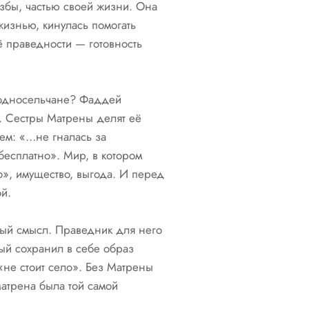
избы, частью своей жизни. Она
жизнью, кинулась помогать
её праведности — готовность
ё односельчане? Фаддей
а. Сестры Матрены делят её
ием: «…не гналась за
есплатно». Мир, в котором
», имущество, выгода. И перед
й.
бый смысл. Праведник для него
рый сохранил в себе образ
 «не стоит село». Без Матрены
Матрена была той самой