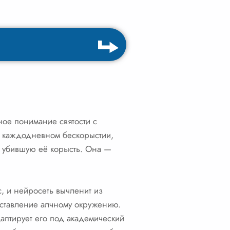
ое понимание святости с
 в каждодневном бескорыстии,
на убившую её корысть. Она —
с, и нейросеть вычленит из
оставление алчному окружению.
даптирует его под академический