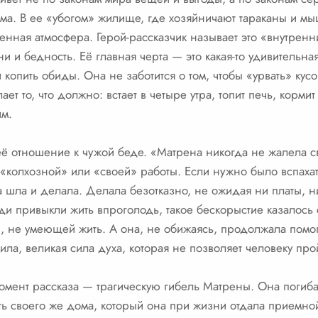
ома. В ее «убогом» жилище, где хозяйничают тараканы и м
енная атмосфера. Герой-рассказчик называет это «внутрен
ни и бедность. Её главная черта — это какая-то удивительн
и копить обиды. Она не заботится о том, чтобы «урвать» кусо
ет то, что должно: встает в четыре утра, топит печь, кормит 
им.
её отношение к чужой беде. «Матрена никогда не жалела с
колхозной» или «своей» работы. Если нужно было вспахат
на шла и делала. Делала безотказно, не ожидая ни платы, н
юди привыкли жить впроголодь, такое бескорыстие казалос
й, не умеющей жить. А она, не обижаясь, продолжала помо
ила, великая сила духа, которая не позволяет человеку пр
мент рассказа — трагическую гибель Матрены. Она погибае
 своего же дома, который она при жизни отдала приемно