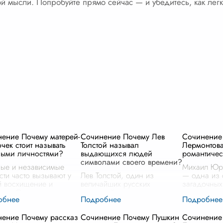
кой мысли. Попробуйте прямо сейчас — и убедитесь, как лег
ение Почему матерей-
Сочинение Почему Лев
Сочинение
чек стоит называть
Толстой называл
Лермонтова
ными личностями?
выдающихся людей
романтиче
символами своего времени?
ые и независимые
Михаил Юр
сти часто вызывают у
Лев Толстой, один из
— одна из 
 восхищение и
величайших русских
загадочных
ние. Однако, среди
писателей, называл
литературы,
ства примеров
выдающихся людей
неизменно 
ости и силы духа,
символами своего времени,
читателей ч
ение Почему рассказ
Сочинение Почему Пушкин
Сочинение
е место занимают
и это утверждение имеет
восхищения