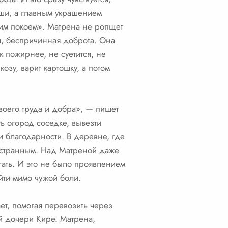
ыши, а главным украшением
ним покоем». Матрена не ропщет
ая, беспричинная доброта. Она
к пожирнее, не суетится, не
козу, варит картошку, а потом
воего труда и добра», — пишет
ь огород соседке, вывезти
и благодарности. В деревне, где
ь странным. Над Матреной даже
гать. И это не было проявлением
ойти мимо чужой боли.
т, помогая перевозить через
й дочери Кире. Матрена,