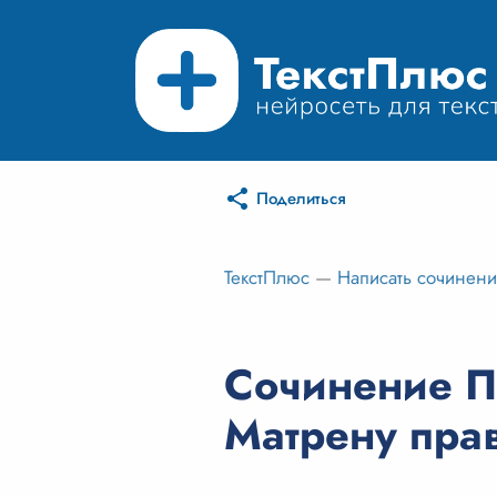
Поделиться
ТекстПлюс
—
Написать сочинен
Сочинение П
Матрену пра