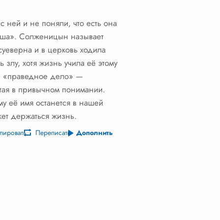
 ней и не поняли, что есть она
 наша». Солженицын называет
суеверна и в церковь ходила
 злу, хотя жизнь учила её этому
е «праведное дело» —
тая в привычном понимании.
му её имя останется в нашей
жет держаться жизнь.
пировать
Переписать
Дополнить