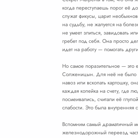
когда переступаешь порог её д
служат фикусы, царит необыкнов
на судьбу, не жалуется на болез
не умеет злиться, завидовать ил
гребет под себя. Она просто дела
идет на работу — помогать друг
Но самое поразительное — это 
Солженицын. Для неё не было «
навоз или вскопать картошку, о
каждая копейка на счету, где л
посмеивались, считали её глупо
слабости. Это была внутренняя с
Вспомним самый драматичный мо
железнодорожный переезд часть