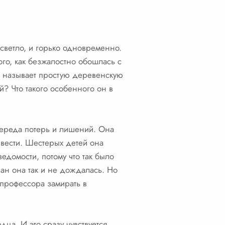
светло, и горько одновременно.
того, как безжалостно обошлась с
м, называет простую деревенскую
й? Что такого особенного он в
череда потерь и лишений. Она
 вести. Шестерых детей она
едомости, потому что так было
ан она так и не дождалась. Но
а-профессора замирать в
ца. И это сразу чувствуется,