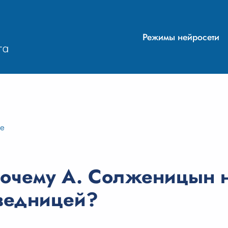
Режимы нейросети
ие
очему А. Солженицын 
ведницей?