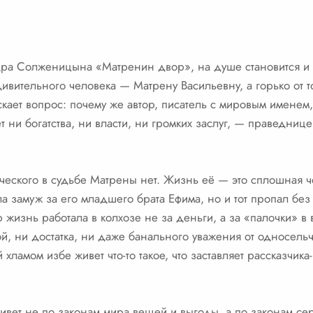
дра Солженицына «Матренин двор», на душе становится и 
удивительного человека — Матрену Васильевну, а горько от 
скает вопрос: почему же автор, писатель с мировым имене
 ни богатства, ни власти, ни громких заслуг, — праведнице
ического в судьбе Матрены нет. Жизнь её — это сплошная 
а замуж за его младшего брата Ефима, но и тот пропал без
жизнь работала в колхозе не за деньги, а за «палочки» в в
, ни достатка, ни даже банального уважения от односельч
 хламом избе живет что-то такое, что заставляет рассказчик
ивет не по законам мира вещей и выгоды, а по законам серд