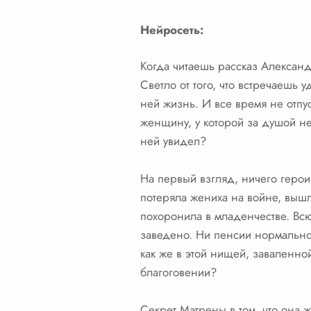
Нейросеть:
Когда читаешь рассказ Алексан
Светло от того, что встречаешь 
ней жизнь. И все время не отпу
женщину, у которой за душой нет
ней увидел?
На первый взгляд, ничего геро
потеряла жениха на войне, вышл
похоронила в младенчестве. Всю 
заведено. Ни пенсии нормальной
как же в этой нищей, заваленной
благоговении?
Секрет Матрены в том, что она ж