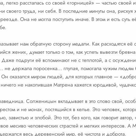
ла, легко рассталась со своей «горницей» — частью своей 
и своего труда, ни себя. В последние минуты она, рискуя 
еезде. Она не могла поступить иначе. В этом и есть суть 
бе.
казывает нам обратную сторону медали. Как расходятся е
ийся жених, думает только о том, как успеть вывезти бревн
а. Даже подруги её вспоминают не с теплотой, а с осужден
 не держала поросенка… глупая, помогала чужим людям б
. Он оказался миром людей, для которых главное — «добро
 ничего не накопившая Матрена кажется юродивой, чудачко
праведница. Солженицын вкладывает в это слово свой, осо
рестом и не монах, постящийся в келье. Это человек, кото
ю, завистью и злобой. Это тот, без кого, как говорит автор,
ивое месиво человеческих страстей и мелких интересов. А 
держался весь деревенский мир, её чистота и доброта.