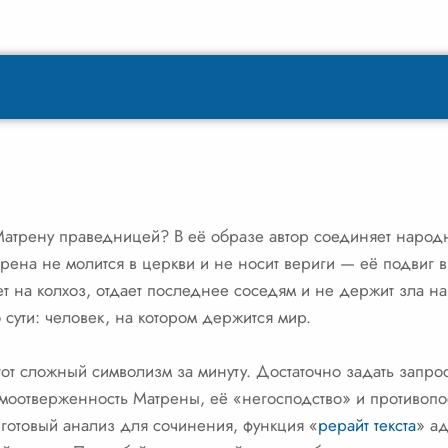
трену праведницей? В её образе автор соединяет народн
рена не молится в церкви и не носит вериги — её подвиг
ает на колхоз, отдает последнее соседям и не держит зла 
 сути: человек, на котором держится мир.
тот сложный символизм за минуту. Достаточно задать запро
амоотверженность Матрены, её «негосподство» и противоп
готовый анализ для сочинения, функция «
рерайт текста
» а