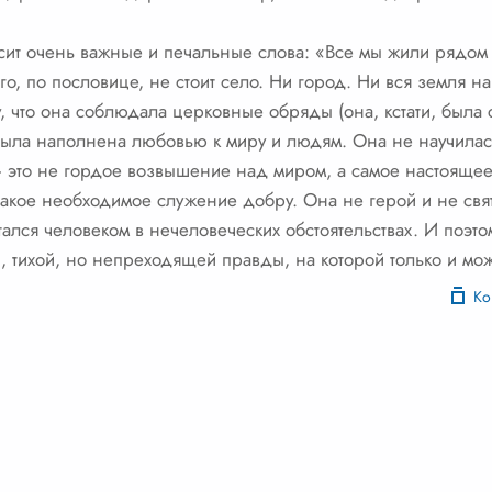
сит очень важные и печальные слова: «Все мы жили рядом с
ого, по пословице, не стоит село. Ни город. Ни вся земля
 что она соблюдала церковные обряды (она, кстати, была 
 была наполнена любовью к миру и людям. Она не научилась
 это не гордое возвышение над миром, а самое настояще
такое необходимое служение добру. Она не герой и не свя
ался человеком в нечеловеческих обстоятельствах. И поэто
й, тихой, но непреходящей правды, на которой только и мо
Ко