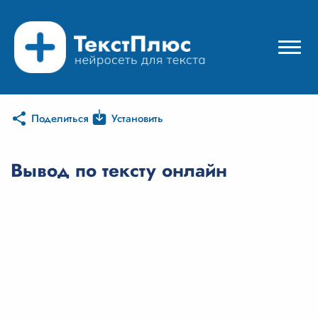
Поделиться
Установить
Режимы нейросети
Цены
Вывод по тексту онлайн
Вход
Вход с Telegram