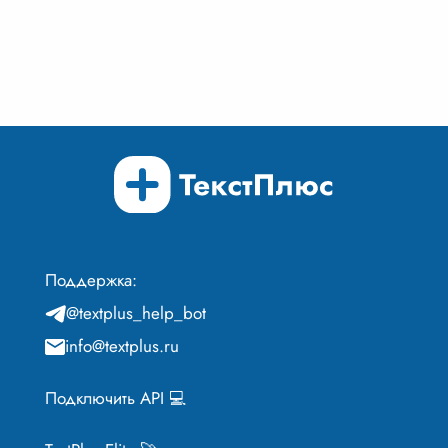
ИИ позволяет получать сжатые изложения
текстов без потери основного содержания,
экономя время на чтение.
Поддержка:
@textplus_help_bot
info@textplus.ru
Подключить API 💻