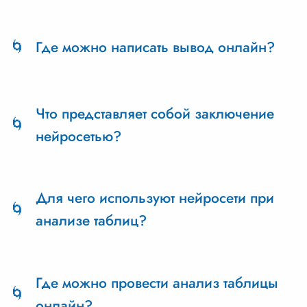
Вывод по тексту — это резюмирование
материала для создания впечатления у
Где можно написать вывод онлайн?
читателя.
Вывод онлайн можно написать на сайте
TextPlus.ru. Этот сервис позволяет использовать
Что представляет собой заключение
искусственный интеллект для резюмирования
нейросетью?
материалов.
Заключение нейросетью — это применение
онлайн ИИ для завершения и уникализации
Для чего используют нейросети при
текста.
анализе таблиц?
Нейросети используют для экономии времени
и усилий при обработке данных в
Где можно провести анализ таблицы
исследованиях и бизнес-аналитике.
онлайн?