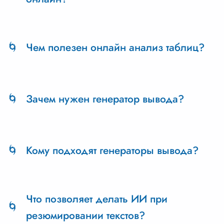
Анализ таблицы онлайн можно провести на
платформе TextPlus, которая использует
Чем полезен онлайн анализ таблиц?
технологии искусственного интеллекта.
Онлайн анализ таблиц помогает экономить
время и усилия, обеспечивая быстрый и
Зачем нужен генератор вывода?
точный доступ к результатам анализа данных
из любой точки мира.
Генератор вывода нужен для автоматизации и
упрощения процессов обработки больших
Кому подходят генераторы вывода?
данных, повышая эффективность работы.
Генераторы вывода идеально подходят для
студентов, исследователей и всех, кто работает
Что позволяет делать ИИ при
с большими объемами текстовой информации.
резюмировании текстов?