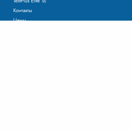
TextPlus Elite 🚀
Контакты
Цены
Оферта
Обработка данных
Продолжить текст
Написать текст
Нейросеть чат-бот
Генератор вывода
Генератор фанфиков
Исправить ошибки
Конспект по тексту
Контент-план
Написать доклад
Написать код
Написать пост
Написать реферат
Написать сочинение
Написать статью