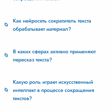
Нейросеть сокращает текст быстро и точно,
сохраняя основной смысл и избавляя от
Как нейросеть сократитель текста
лишних слов.
обрабатывает материал?
Нейросеть сжимает контент, выделяя ключевые
моменты и удаляя второстепенную
В каких сферах активно применяют
информацию, адаптируясь под требования
пересказ текста?
пользователя.
Пересказ текста широко используется в
академической среде и бизнесе для
Какую роль играет искусственный
представления материала в новой форме.
интеллект в процессе сокращения
текстов?