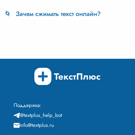
ИИ делает сокращение текстов более точным,
быстрым и адаптированным под нужды
Зачем сжимать текст онлайн?
пользователя.
Сокращение текста онлайн помогает сделать
информацию лаконичной, понятной и
доступной из любой точки мира.
Поддержка:
@textplus_help_bot
info@textplus.ru