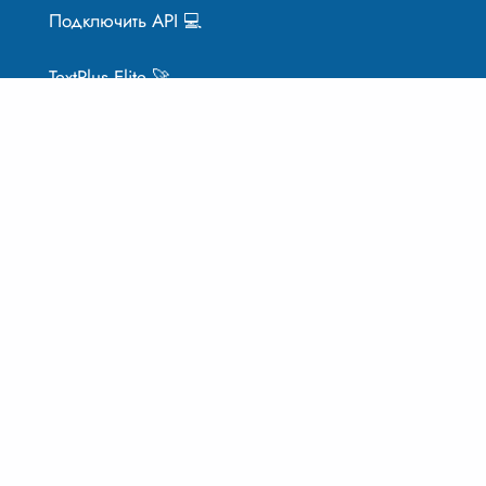
Подключить API 💻
TextPlus Elite 🚀
Контакты
Цены
Оферта
Обработка данных
Продолжить текст
Написать текст
Нейросеть чат-бот
Генератор вывода
Генератор фанфиков
Исправить ошибки
Конспект по тексту
Контент-план
Написать доклад
Написать код