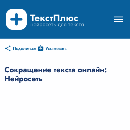
Поделиться
Установить
Режимы нейросети
Цены
Сокращение текста онлайн:
Нейросеть
Вход
Вход с Telegram