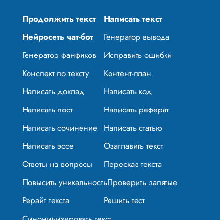
Продолжить текст
Написать текст
Нейросеть чат-бот
Генератор вывода
Генератор фанфиков
Исправить ошибки
Конспект по тексту
Контент-план
Написать доклад
Написать код
Написать пост
Написать реферат
Написать сочинение
Написать статью
Написать эссе
Озаглавить текст
Ответы на вопросы
Пересказ текста
Повысить уникальность
Проверить запятые
Рерайт текста
Решить тест
Синонимизировать текст