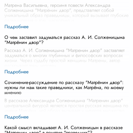
Матрена Васильевна, героиня повести Александра
Солженицына "Матрёнин двор", представляет собой
уникальный образ праведницы, который вызывает глубокие
размышления о том, насколько н
...
О чем заставил задуматься рассказ А. И. Солженицына
"Матрёнин двор"?
Рассказ А. И. Солженицына "Матренин двор" заставляет
задуматься о многих глубинных и философских вопросах
жизни. Через судьбу простой женщины Матрены, автор
раскрывает темы человеч
...
Сочинение-рассуждение по рассказу "Матрёнин двор":
нужны ли нам такие праведники, как Матрёна, по моему
мнению
В рассказе Александра Солженицына "Матренин двор"
центральной фигурой является простая русская женщина по
имени Матрёна, чей образ вызывает у читателя множество
размышлений о праве
...
Какой смысл вкладывает А. И. Солженицын в рассказе
"Матренин двор" в понятие "праведник"?