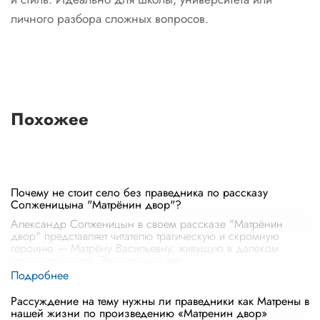
личного разбора сложных вопросов.
Похожее
Почему не стоит село без праведника по рассказу
Солженицына "Матрёнин двор"?
Александр Солженицын в своем рассказе "Матрёнин
двор" представляет читателю трагическую и скромную
героиню — Матрёну Васильевну, живущую в далеком
сельском уголке. Этот рассказ явл
...
Рассуждение на тему нужны ли праведники как Матрены в
нашей жизни по произведению «Матренин двор»