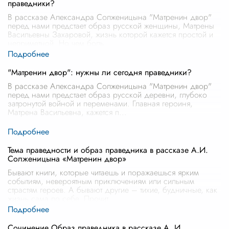
праведники?
В рассказе Александра Солженицына "Матренин двор"
перед нами предстает образ русской женщины, Матрены
Васильевны Захаровой, жизнь которой кажется простой и
неприметной. Но чем боль
...
"Матренин двор": нужны ли сегодня праведники?
В рассказе Александра Солженицына "Матренин двор"
перед нами предстает образ русской деревни, глубоко
затронутой войной и переменами. Главная героиня,
Матрена Васильевна, кажется п
...
Тема праведности и образ праведника в рассказе А.И.
Солженицына «Матренин двор»
Бывают книги, которые читаешь и поражаешься ярким
событиям, невероятным приключениям или сильным
страстям героев. А бывают другие – тихие, будничные, как
жизнь сама по себе. Прочит
...
Сочинение Образ праведника в рассказе А. И.