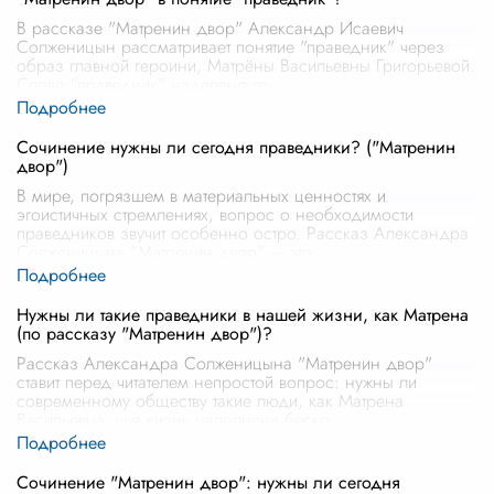
В рассказе "Матренин двор" Александр Исаевич
Солженицын рассматривает понятие "праведник" через
образ главной героини, Матрёны Васильевны Григорьевой.
Слово "праведник" наделено гл
...
Сочинение нужны ли сегодня праведники? ("Матренин
двор")
В мире, погрязшем в материальных ценностях и
эгоистичных стремлениях, вопрос о необходимости
праведников звучит особенно остро. Рассказ Александра
Солженицына "Матренин двор" – это
...
Нужны ли такие праведники в нашей жизни, как Матрена
(по рассказу "Матренин двор")?
Рассказ Александра Солженицына "Матренин двор"
ставит перед читателем непростой вопрос: нужны ли
современному обществу такие люди, как Матрена
Васильевна, чья жизнь наполнена беско
...
Сочинение "Матренин двор": нужны ли сегодня