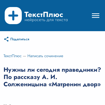
Поделиться
Режимы нейросети
Цены
ТекстПлюс
—
Написать сочинение
Вход
Нужны ли сегодня праведники?
По рассказу А. И.
Вход с Telegram
Солженицына «Матренин двор»