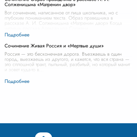
Солженицына «Матренин двор»
Вот сочинение, написанное от лица школьника, но с
глубоким пониманием текста. Образ праведника в
рассказе А. И. Солженицына «Матренин двор» Когда
читаешь рассказ Александра Солжени
...
Сочинение Живая Россия и «Мертвые души»
Россия — это бесконечная дорога. Въезжаешь в один
город, выезжаешь из другого, и кажется, что вся страна —
это сплошной тракт, пыльный, разбитый, но который манит
и зовет куда-то в
...