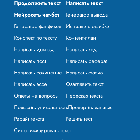
Продолжить текст
Написать текст
Нейросеть чат-бот
Генератор вывода
Генератор фанфиков
Исправить ошибки
Конспект по тексту
Контент-план
Написать доклад
Написать код
Написать пост
Написать реферат
Написать сочинение
Написать статью
Написать эссе
Озаглавить текст
Ответы на вопросы
Пересказ текста
Повысить уникальность
Проверить запятые
Рерайт текста
Решить тест
Синонимизировать текст