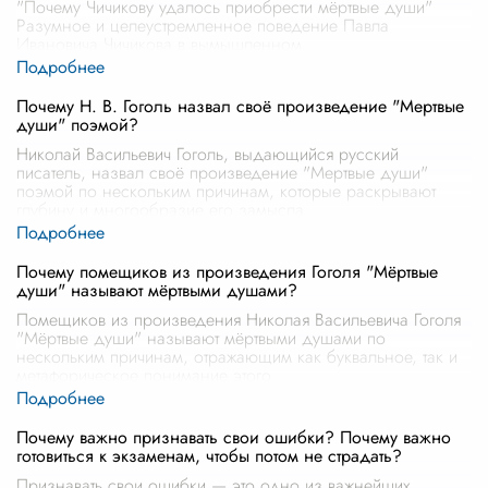
"Почему Чичикову удалось приобрести мёртвые души"
Разумное и целеустремленное поведение Павла
Ивановича Чичикова в вымышленном
...
Почему Н. В. Гоголь назвал своё произведение "Мертвые
души" поэмой?
Николай Васильевич Гоголь, выдающийся русский
писатель, назвал своё произведение "Мертвые души"
поэмой по нескольким причинам, которые раскрывают
глубину и многообразие его замысла
...
Почему помещиков из произведения Гоголя "Мёртвые
души" называют мёртвыми душами?
Помещиков из произведения Николая Васильевича Гоголя
"Мёртвые души" называют мёртвыми душами по
нескольким причинам, отражающим как буквальное, так и
метафорическое понимание этого
...
Почему важно признавать свои ошибки? Почему важно
готовиться к экзаменам, чтобы потом не страдать?
Признавать свои ошибки — это одно из важнейших