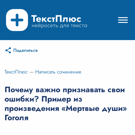
Поделиться
Режимы нейросети
Цены
ТекстПлюс
—
Написать сочинение
Вход
Почему важно признавать свои
ошибки? Пример из
Вход с Telegram
произведения «Мертвые души»
Гоголя