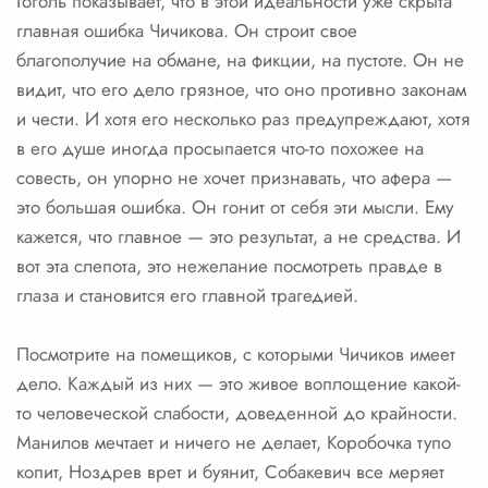
Гоголь показывает, что в этой идеальности уже скрыта
главная ошибка Чичикова. Он строит свое
благополучие на обмане, на фикции, на пустоте. Он не
видит, что его дело грязное, что оно противно законам
и чести. И хотя его несколько раз предупреждают, хотя
в его душе иногда просыпается что-то похожее на
совесть, он упорно не хочет признавать, что афера —
это большая ошибка. Он гонит от себя эти мысли. Ему
кажется, что главное — это результат, а не средства. И
вот эта слепота, это нежелание посмотреть правде в
глаза и становится его главной трагедией.
Посмотрите на помещиков, с которыми Чичиков имеет
дело. Каждый из них — это живое воплощение какой-
то человеческой слабости, доведенной до крайности.
Манилов мечтает и ничего не делает, Коробочка тупо
копит, Ноздрев врет и буянит, Собакевич все меряет