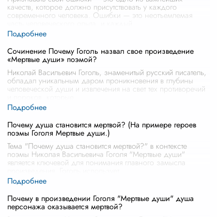
качеств, которое должно присутствовать у каждого
современного человека. Ошибки — это неотъемлемая
часть человеческого опыта, и каждый
...
Сочинение Почему Гоголь назвал свое произведение
«Мертвые души» поэмой?
Николай Васильевич Гоголь, знаменитый русский писатель,
обладал уникальным даром проникновения в глубины
человеческой души и извлечения на свет тех противоречий
и пороков, которые
...
Почему душа становится мертвой? (На примере героев
поэмы Гоголя Мертвые души.)
Тема "Почему душа становится мертвой?" в контексте
поэмы Николая Васильевича Гоголя "Мертвые души"
является ключевой для понимания главного замысла
произведения. Гоголь использует
...
Почему в произведении Гоголя "Мертвые души" душа
персонажа оказывается мертвой?