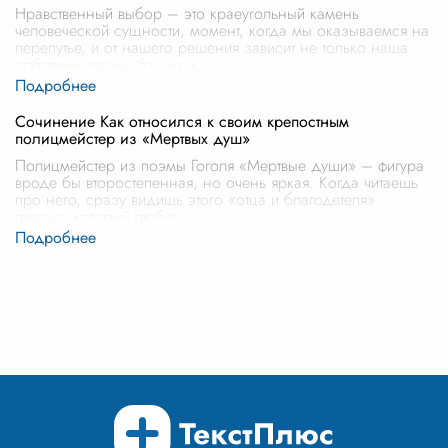
Нравственный выбор – это краеугольный камень
человеческой сущности, момент, когда мы оказываемся на
перепутье, и от нашего решения зависит не только наша
собственная судьба, но и,
...
Сочинение Как относился к своим крепостным
полицмейстер из «Мертвых душ»
Полицмейстер из поэмы Гоголя «Мертвые души» – фигура
вроде бы второстепенная, но очень яркая. Когда читаешь
про него, сразу видишь этого «отца и благодетеля»
города, который любит,
...