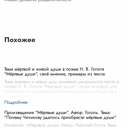
Похожее
Тема мёртвой и живой души в поэме Н. В. Гоголя
"Мёртвые души", своё мнение, примеры из текста
Тема мертвых и живых душ занимает центральное место в
поэме Н. В. Гоголя "Мертвые души", служа основой для
глубокого исследования состояния русского общества и
человеческой натуры
...
Произведение "Мёртвые души". Автор: Гоголь. Тема:
"Почему Чичикову удалось приобрести мёртвые души"
Название: «Мёртвые души» Автор: Николай Гоголь Тема: