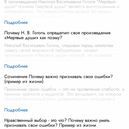
В произведении Николая Васильевича Гоголя "Мертвые
души" понятие "мертвой души" является многозначным и
метафоричным. На поверхностном уровне это термин,
относящийся к умершим крес
...
Почему Н. В. Гоголь определил свое произведение
«Мертвые души» как поэму?
Николай Васильевич Гоголь, открывая перед читателем
завесу своей творческой лаборатории, назвал
произведение «Мертвые души» поэмой, что вызывает
недоумение и стремление понять, поч
...
Сочинение Почему важно признавать свои ошибки?
(пример из жизни)
Признание своих ошибок – это не проявление слабости, а
признак зрелости и мудрости. Это фундамент, на котором
строится личностный рост, доверительные отношения и
успешная карьера.
...
Нравственный выбор - это что? Почему важно уметь
признавать свои ошибки? Пример из жизни