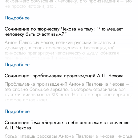
искреннего сочувствия к человеку. Его произведения – это
не просто истории, это
...
Сочинение по творчеству Чехова на тему: "Что мешает
человеку быть счастливым?"
Антон Павлович Чехов, великий русский писатель и
драматург, в своих произведениях с беспощадной
точностью препарирует человеческую душу, обнажая
причины её страданий и неудовлетвор
...
Сочинение: проблематика произведений А.П. Чехова
Проблематика произведений Антона Павловича Чехова –
это словно большое зеркало, в котором отразилась вся
русская жизнь конца XIX века. Но это не простое зеркало,
которое показывает
...
Сочинение Тема «Берегите в себе человека» в творчестве
А.П. Чехова
Когда читаешь рассказы Антона Павловича Чехова, иногда