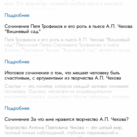
века. Его творчество занимает особое место в мировой
литературе, способствуя р
...
Сочинение Петя Трофимов и его роль в пьесе А.П. Чехова
"Вишневый сад"
Петя Трофимов и его роль в пьесе А.П. Чехова "Вишневый
сад" Персонаж Петра Сергеевича Трофимова в пьесе
Антона Павловича Чехова "Вишневый сад" является одним
из ключевых перс
...
Итоговое сочинение о том, что мешает человеку быть
счастливым, с аргументами из творчества А.П. Чехова
Счастье — это понятие, которое каждый человек понимает
по-своему. Однако, несмотря на индивидуальное
восприятие счастья, существуют общие преграды, которые
мешают человеку его дост
...
Сочинение За что мне нравится творчество А.П. Чехова?
Творчество Антона Павловича Чехова – это целый мир,
полный тонких наблюдений, глубоких переживаний и