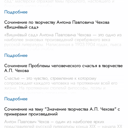
сад" мастерски отражает темы прошлого, настоящего и
будущего через судьбы
...
Сочинение по творчеству Антона Павловича Чехова
«Вишнёвый сад»
«Вишнёвый сад» Антона Павловича Чехова — это одно из
наиболее знаковых произведений серебряного века
русской литературы. Написанная в 1903-1904 годах, пьеса
воплощает в себе глубок
...
Сочинение Проблемы человеческого счастья в творчестве
А.П. Чехова
Счастье — это чувство, стремление к которому
сопровождает каждого человека на протяжении всей его
жизни. На протяжении столетий философы, поэты и
художники пытались определить, что
...
Сочинение на тему "Значение творчества А.П. Чехова" с
примерами произведений
Антон Павлович Чехов – один из наиболее ярких
представителей русской литературы конца XIX – начала XX