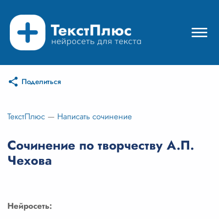
Поделиться
Режимы нейросети
Цены
ТекстПлюс
—
Написать сочинение
Вход
Сочинение по творчеству А.П.
Чехова
Вход с Telegram
Нейросеть: