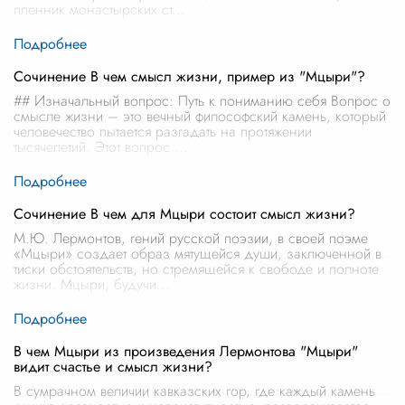
пленник монастырских ст
...
Сочинение В чем смысл жизни, пример из "Мцыри"?
## Изначальный вопрос: Путь к пониманию себя Вопрос о
смысле жизни – это вечный философский камень, который
человечество пытается разгадать на протяжении
тысячелетий. Этот вопрос
...
Сочинение В чем для Мцыри состоит смысл жизни?
М.Ю. Лермонтов, гений русской поэзии, в своей поэме
«Мцыри» создает образ мятущейся души, заключенной в
тиски обстоятельств, но стремящейся к свободе и полноте
жизни. Мцыри, будучи
...
В чем Мцыри из произведения Лермонтова "Мцыри"
видит счастье и смысл жизни?
В сумрачном величии кавказских гор, где каждый камень