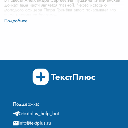
В повести Александра Сергеевича Пушкина «Капитанская
дочка» тема чести является главной. Через историю
молодого офицера Петра Гринёва автор показывает, что
такое настоящее благород
...
Поддержка:
@textplus_help_bot
info@textplus.ru