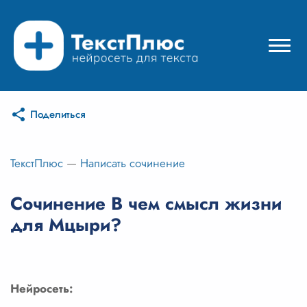
Поделиться
Режимы нейросети
Цены
ТекстПлюс
—
Написать сочинение
Вход
Сочинение В чем смысл жизни
для Мцыри?
Вход с Telegram
Нейросеть: