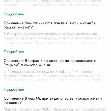
дышит древностью и неприступностью, разворачивается
трагическая история Мцыри, юноши, выхваченного из лона
родной природы и об
...
Сочинение Чем отличаются понятия "цель жизни" и
"смысл жизни"?
В бескрайнем космосе человеческого существования,
подобно двум ярким звездам, сияют понятия "цель жизни"
и "смысл жизни". Часто переплетающиеся и кажущиеся
взаимозаменяемыми, они т
...
Сочинение Эпиграф к сочинению по произведению
"Мцыри" о смысле жизни
> *Лишь несколько я помню дней,* > *Но полных
тягостной борьбы.* > *Я вырос в сумрачных стенах,* >
*Где звуков жизни никогда* > *Я не слыхал…* > (М.Ю.
Лермонтов, "Мцыри") Эти стро
...
Сочинение В чем Мцыри видит счастье и смысл жизни
человека?
Мцыри, герой поэмы М.Ю. Лермонтова, воплощает собой