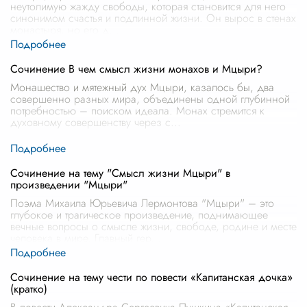
неутолимую жажду свободы, которая становится для него
синонимом счастья и подлинной жизни. Он вырос в стенах
монастыря, но его д
...
Сочинение В чем смысл жизни монахов и Мцыри?
Монашество и мятежный дух Мцыри, казалось бы, два
совершенно разных мира, объединены одной глубинной
потребностью – поиском идеала. Монах стремится к
духовному совершенству через с
...
Сочинение на тему "Смысл жизни Мцыри" в
произведении "Мцыри"
Поэма Михаила Юрьевича Лермонтова "Мцыри" – это
глубокое и трагическое произведение, поднимающее
вечные вопросы о смысле жизни, свободе, родине и месте
человека в мире. Главный гер
...
Сочинение на тему чести по повести «Капитанская дочка»
(кратко)