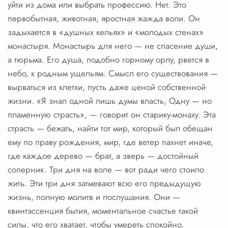
уйти из дома или выбрать профессию. Нет. Это
первобытная, животная, яростная жажда воли. Он
задыхается в «душных кельях» и «молодых стенах»
монастыря. Монастырь для него — не спасение души,
а тюрьма. Его душа, подобно горному орлу, рвется в
небо, к родным ущельям. Смысл его существования —
вырваться из клетки, пусть даже ценой собственной
жизни. «Я знал одной лишь думы власть, Одну — но
пламенную страсть», — говорит он старику-монаху. Эта
страсть — бежать, найти тот мир, который был обещан
ему по праву рождения, мир, где ветер пахнет иначе,
где каждое дерево — брат, а зверь — достойный
соперник. Три дня на воле — вот ради чего стоило
жить. Эти три дня затмевают всю его предыдущую
жизнь, полную молитв и послушания. Они —
квинтэссенция бытия, моментальное счастье такой
силы, что его хватает, чтобы умереть спокойно.