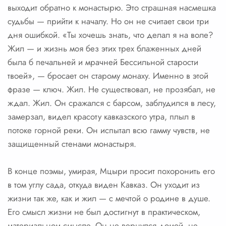
выходит обратно к монастырю. Это страшная насмешка
судьбы — прийти к началу. Но он не считает свои три
дня ошибкой. «Ты хочешь знать, что делал я на воле?
Жил — и жизнь моя без этих трех блаженных дней
была б печальней и мрачней Бессильной старости
твоей», — бросает он старому монаху. Именно в этой
фразе — ключ. Жил. Не существовал, не прозябал, не
ждал. Жил. Он сражался с барсом, заблудился в лесу,
замерзал, видел красоту кавказского утра, плыл в
потоке горной реки. Он испытал всю гамму чувств, не
защищенный стенами монастыря.
В конце поэмы, умирая, Мцыри просит похоронить его
в том углу сада, откуда виден Кавказ. Он уходит из
жизни так же, как и жил — с мечтой о родине в душе.
Его смысл жизни не был достигнут в практическом,
материальном смысле. Он не вернулся домой, не