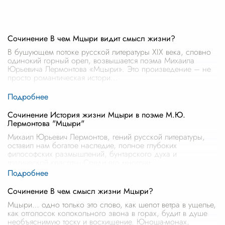
Сочинение В чем Мцыри видит смысл жизни?
В бушующем потоке русской литературы XIX века, словно
одинокий горный орел, возвышается поэма Михаила
Юрьевича Лермонтова «Мцыри». Это произведение – не
просто романтическая истори
...
Сочинение История жизни Мцыри в поэме М.Ю.
Лермонтова "Мцыри"
Михаил Юрьевич Лермонтов, гений русской литературы,
оставил нам богатое наследие, полное глубоких
философских размышлений, бунтарского духа и
трагической красоты. Среди его многочи
...
Сочинение В чем смысл жизни Мцыри?
Мцыри… одно только это слово, как шепот ветра в ущелье,
как отголосок колокольного звона в горах, будит в душе
необъяснимую тоску и восхищение. Юноша-монах,