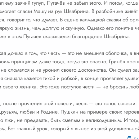
л ему заячий тулуп, Пугачёв не забыл этого. И потом, когда 
 помогает спасти Машу из рук Швабрина. В разбойнике живёт
ся, говорит то, что думает. В сцене калмыцкой сказки об ор
яркую жизнь, чем долгую и скучную. Однако его понятие че
же в этом Пугачёв оказывается благороднее Швабрина.
ая дочка» в том, что честь — это не внешняя оболочка, а 
воим принципам даже тогда, когда это опасно. Гринёв про
н не сломался и не уронил своего достоинства. Он сумел з
я сначала кажется тихой и робкой, в конце проявляет удиви
и своего жениха. Это тоже поступок чести — не бросить люб
, после прочтения этой повести, честь — это голос совести.
 друзьям, любви и Родине. Пушкин на примере своих героев 
по лжи, не предавать, быть смелым и великодушным. И тог
м. Вот главный урок, который я вынес из этой удивительно