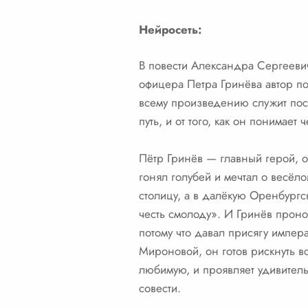
Нейросеть:
В повести Александра Сергеевич
офицера Петра Гринёва автор по
всему произведению служит посл
путь, и от того, как он понимает 
Пётр Гринёв — главный герой, о
гонял голубей и мечтал о весёло
столицу, а в далёкую Оренбургс
честь смолоду». И Гринёв пронос
потому что давал присягу импер
Мироновой, он готов рискнуть в
любимую, и проявляет удивитель
совести.