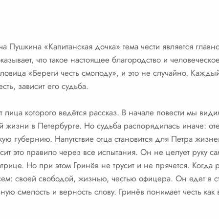
а Пушкина «Капитанская дочка» тема чести является главн
казывает, что такое настоящее благородство и человеческо
овица «Береги честь смолоду», и это не случайно. Каждый
честь, зависит его судьба.
т лица которого ведётся рассказ. В начале повести мы вид
й жизни в Петербурге. Но судьба распорядилась иначе: оте
кую губернию. Напутствие отца становится для Петра жизн
ит это правило через все испытания. Он не целует руку са
атрице. Но при этом Гринёв не трусит и не прячется. Когда
сем: своей свободой, жизнью, честью офицера. Он едет в с
ную смелость и верность слову. Гринёв понимает честь как 