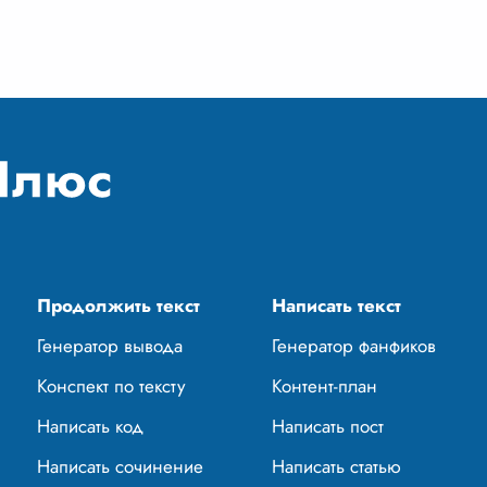
 главного героя, Петра
человеческих
евича Гринева, ав
...
взаимоотношений, чести
...
Продолжить текст
Написать текст
Генератор вывода
Генератор фанфиков
Конспект по тексту
Контент-план
Написать код
Написать пост
Написать сочинение
Написать статью