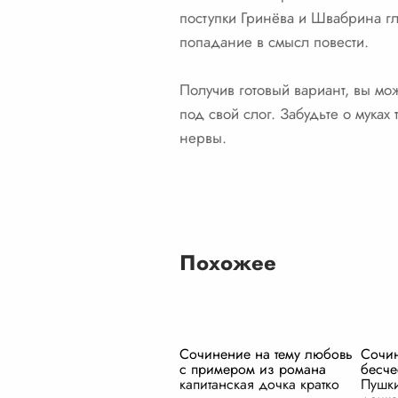
поступки Гринёва и Швабрина гл
попадание в смысл повести.
Получив готовый вариант, вы мо
под свой слог. Забудьте о мука
нервы.
Похожее
Сочинение на тему любовь
Сочин
с примером из романа
бесче
капитанская дочка кратко
Пушки