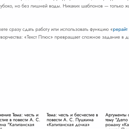
убоко, но без лишней воды. Никаких шаблонов — только жи
жете сразу сдать работу или использовать функцию «
рерайт 
х творчества: «Текст Плюс» превращает сложное задание в д
ение Тема: честь и
Тема: честь и бесчестие в
Аргументы 
стие в повести А. С.
повести А. С. Пушкина
тему "Дело 
на "Капитанская
«Капитанская дочка»
роману «Ка