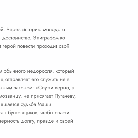
ой. Через историю молодого
е достоинство. Эпиграфом ко
 герой повести проходит свой
им обычного недоросля, который
ц отправляет его служить не в
енным законом: «Служи верно, а
мозванцу, не присягает Пугачёву,
 решается судьба Маши
тан бунтовщиков, чтобы спасти
верность долгу, правде и своей