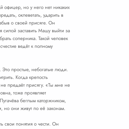
 офицер, но у него нет никаких
едать, оклеветать, ударить в
абыв о своей присяге. Он
ся силой заставить Машу выйти за
рать соперника. Такой человек
счестие ведёт к полному
 Это простые, небогатые люди.
итрить. Когда крепость
о не предаёт присягу. «Ты мне не
ровна, тоже проявляет
 Пугачёва беглым каторжником,
и, но они живут по её законам.
ь свои понятия о чести. Он