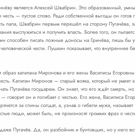
нёву является Алексей Швабрин. Это образованный, умный
честь — пустое слово. Ради собственной выгоды он готов пр
сть пала, Швабрин первым перешёл на сторону Пугачёва, з
лания выслужиться и получить власть. Более того, он пытает
ин способен писать ложные доносы на Гринёва, лишь бы уб
 человеческой чести. Пушкин показывает, что внутреннее бе
т образ капитана Миронова и его жены Василисы Егоровны.
есть. Капитан Миронов — старый вояка, который не умеет х
нать Пугачёва государем. Он знает, что его ждёт смерть, н
 — говорит он и погибает с честью. Его жена, Василиса Его
рячется за спины солдат, а, узнав о гибели мужа, называет
ростые люди, может быть, не произносят громких фраз о чест
даже Пугачёв. Да, он разбойник и бунтовщик, но у него ест