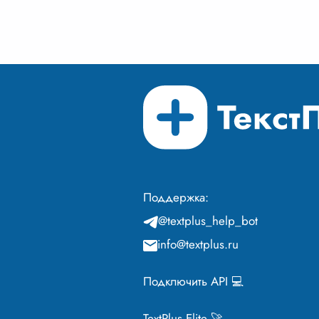
Пугачева. Это глубокое
образ
исследование человече
...
Андре
Поддержка:
@textplus_help_bot
info@textplus.ru
Подключить API 💻
TextPlus Elite 🚀