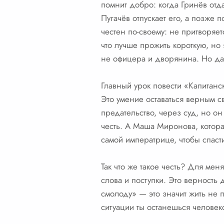
помнит добро: когда Гринёв отда
Пугачёв отпускает его, а позже
честен по-своему: не притворяет
что лучше прожить короткую, но 
не офицера и дворянина. Но да
Главный урок повести «Капитанск
Это умение оставаться верным с
предательство, через суд, но о
честь. А Маша Миронова, котора
самой императрице, чтобы спаст
Так что же такое честь? Для меня
слова и поступки. Это верность
смолоду» — это значит жить не 
ситуации ты останешься человеко