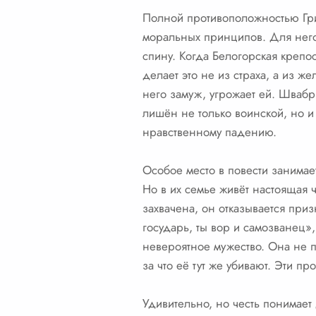
Полной противоположностью Гри
моральных принципов. Для него 
спину. Когда Белогорская крепо
делает это не из страха, а из же
него замуж, угрожает ей. Швабр
лишён не только воинской, но и
нравственному падению.
Особое место в повести занимае
Но в их семье живёт настоящая ч
захвачена, он отказывается приз
государь, ты вор и самозванец»,
невероятное мужество. Она не п
за что её тут же убивают. Эти п
Удивительно, но честь понимает 