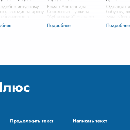
подобно искусному
Роман Александра
Однажды я
ею, выходит на арену
Сергеевича Пушкина
бабушку, чт
 облаченное в
"Дубровский" – это не
духа. Она 
кающие одежды
просто увлекательная
глядя на с
детели. Его истинное
история о любви и мести.
на стене, 
скрыто за маской
Это произведение, в
солдат с ул
ствия, милосердия и
котором поднимаются
кадр. «Это 
едливости, вводя
...
вечные вопросы о добре и
др
...
зле, о спра
...
Продолжить текст
Написать текст