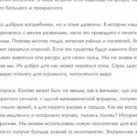
-то большего и прекрасного.
ько добрые волшебники, но и злые драконы. В истории наш
речались с менее развитыми, часто это приводило к печаль
м. Поэтому многие люди, включая учёных и писателей, боя
т оказаться опасной. Если эти существа будут намного бол
 диких животных или ресурс для своих нужд. Мы не знаем 
, как мы. Их добро для нас может оказаться злом. Страх зд
имую планету для огромного, непонятного мира.
вопроса. Контакт может быть не явным, как в фильмах, где 
простого сигнала, с одной математической формулы, получен
 наших армий, а для нашего разума и сердца. Как мы вос
нем медленно и осторожно изучать, пытаясь понять? История
ткрытиям. Мы можем использовать новую технологию для во
 кто-то получит больше знаний от инопланетян. Внутреннее 