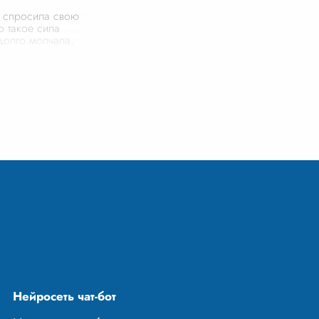
 спросила свою
о такое сила
долго молчала,
тарую фотографию
где молодой
ыбкой смотрит в
когда ты устал до
Нейросеть чат-бот