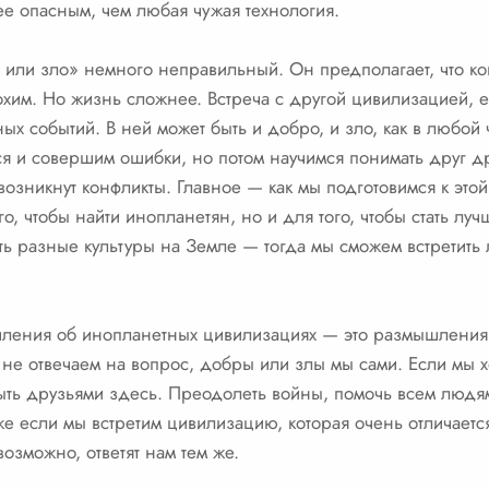
ее опасным, чем любая чужая технология.
 или зло» немного неправильный. Он предполагает, что кон
охим. Но жизнь сложнее. Встреча с другой цивилизацией, е
х событий. В ней может быть и добро, и зло, как в любой 
ся и совершим ошибки, но потом научимся понимать друг д
 возникнут конфликты. Главное — как мы подготовимся к эт
го, чтобы найти инопланетян, но и для того, чтобы стать лу
ь разные культуры на Земле — тогда мы сможем встретить 
шления об инопланетных цивилизациях — это размышления
 не отвечаем на вопрос, добры или злы мы сами. Если мы хо
ыть друзьями здесь. Преодолеть войны, помочь всем людям
же если мы встретим цивилизацию, которая очень отличается
возможно, ответят нам тем же.