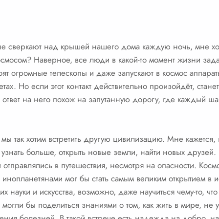
ые сверкают над крышей нашего дома каждую ночь, мне хоч
осмосом? Наверное, все люди в какой-то момент жизни зад
ят огромные телескопы и даже запускают в космос аппараты
тах. Но если этот контакт действительно произойдёт, стан
 ответ на него похож на запутанную дорогу, где каждый ша
у мы так хотим встретить другую цивилизацию. Мне кажется
узнать больше, открыть новые земли, найти новых друзей. 
 отправлялись в путешествия, несмотря на опасности. Косм
 инопланетянами мог бы стать самым великим открытием в и
них науки и искусства, возможно, даже научиться чему-то, ч
могли бы поделиться знаниями о том, как жить в мире, не 
ения болезней. В такой встрече есть надежда на добро, на