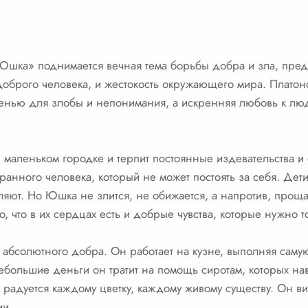
Юшка» поднимается вечная тема борьбы добра и зла, пред
доброго человека, и жестокость окружающего мира. Платоно
шенью для злобы и непонимания, а искренняя любовь к люд
 маленьком городке и терпит постоянные издевательства и 
ранного человека, который не может постоять за себя. Дети
яют. Но Юшка не злится, не обижается, а напротив, проща
, что в их сердцах есть и добрые чувства, которые нужно т
бсолютного добра. Он работает на кузне, выполняя самую
небольшие деньги он тратит на помощь сиротам, которых н
радуется каждому цветку, каждому живому существу. Он в
ми.