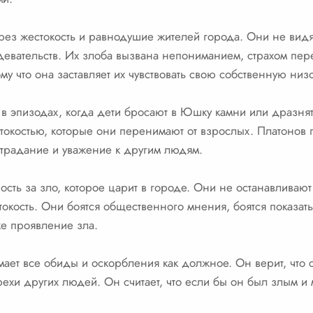
рез жестокость и равнодушие жителей города. Они не видя
евательств. Их злоба вызвана непониманием, страхом перед 
 что она заставляет их чувствовать свою собственную низо
в эпизодах, когда дети бросают в Юшку камни или дразнят
окостью, которые они перенимают от взрослых. Платонов п
острадание и уважение к другим людям.
ность за зло, которое царит в городе. Они не останавлива
окость. Они боятся общественного мнения, боятся показатьс
е проявление зла.
ает все обиды и оскорбления как должное. Он верит, что 
рехи других людей. Он считает, что если бы он был злым и 