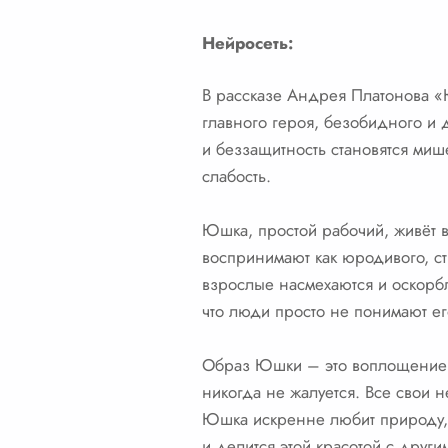
Нейросеть:
В рассказе Андрея Платонова «
главного героя, безобидного и 
и беззащитность становятся ми
слабость.
Юшка, простой рабочий, живёт в
воспринимают как юродивого, ст
взрослые насмехаются и оскорбл
что люди просто не понимают его
Образ Юшки – это воплощение а
никогда не жалуется. Все свои 
Юшка искренне любит природу, 
и делится этой красотой с други