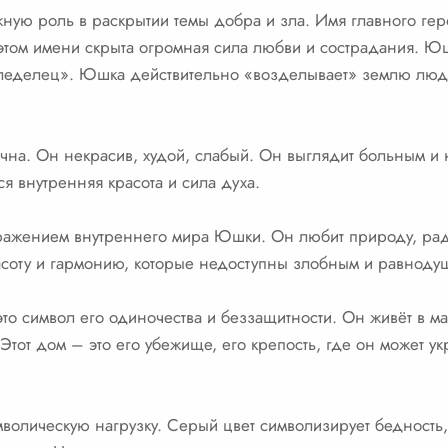
жную роль в раскрытии темы добра и зла. Имя главного ге
в этом имени скрыта огромная сила любви и сострадания. Ю
леделец». Юшка действительно «возделывает» землю людс
на. Он некрасив, худой, слабый. Он выглядит больным и 
я внутренняя красота и сила духа.
тражением внутреннего мира Юшки. Он любит природу, рад
асоту и гармонию, которые недоступны злобным и равнод
то символ его одиночества и беззащитности. Он живёт в ма
 Этот дом – это его убежище, его крепость, где он может ук
имволическую нагрузку. Серый цвет символизирует бедность