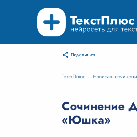
Поделиться
ТекстПлюс
—
Написать сочинен
Сочинение До
«Юшка»