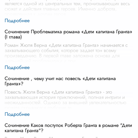
является одной из центральных тем, пронизывающих весь
сюжет и действия главных героев. Именно доброта,
проявленная к другим героя
...
Сочинение Проблематика романа «Дети капитана Гранта»
(I глава)
Роман Жюля Верна «Дети капитана Гранта» начинается с
захватывающего события, которое задает тон всему
произведению. В первой главе заложена основа для
дальнейшей проблематики и при
...
Сочинение , чему учит нас повесть «Дети капитана
Гранта»?
Повесть Жюля Верна «Дети капитана Гранта» - это
захватывающая история приключений, полная интриги и
неожиданностей. Однако за внешней увлекательностью
сюжета скрываются глубокие те
...
Сочинение Каков поступок Роберта Гранта в романе "Дети
капитана Гранта"?