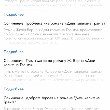
Роберта Гранта играет важную роль в развитии сюжета и
раскрытии характера этого юного героя. С самого начала
повествования Робер
...
Сочинение Проблематика романа «Дети капитана Гранта»
Роман Жюля Верна «Дети капитана Гранта» представляет
собой одно из самых выдающихся произведений
приключенческой литературы XIX века. В своем сочинении
я постараюсь рассмотреть осн
...
Сочинение: Путь к мечте по роману Ж. Верна «Дети
капитана Гранта»
Путь к мечте по роману Ж. Верна «Дети капитана Гранта»
Жюль Верн, великий французский писатель, известен
своими захватывающими приключенческими романами, в
которых через океаны, п
...
Сочинение. Доброта героев из романа "Дети капитана
Гранта"
В романе Жюля Верна "Дети капитана Гранта" доброта