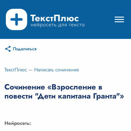
Поделиться
Режимы нейросети
Цены
ТекстПлюс
—
Написать сочинение
Вход
Сочинение «Взросление в
повести "Дети капитана Гранта"»
Вход с Telegram
Нейросеть: