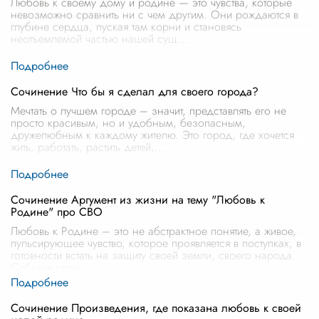
Любовь к своему дому и родине — это чувства, которые
невозможно сравнить ни с чем другим. Они рождаются в
глубине сердца, пуская там корни и становясь
неотъемлемой частью нашей сущ
...
Сочинение Что бы я сделал для своего города?
Мечтать о лучшем городе – значит, представлять его не
просто красивым, но и удобным, безопасным,
дружелюбным к каждому жителю. Это город, где хочется
жить, работать, растить детей,
...
Сочинение Аргумент из жизни на тему "Любовь к
Родине" про СВО
Любовь к Родине – это не абстрактное понятие, а живое,
пульсирующее чувство, которое проявляется в поступках, в
готовности встать на защиту своей земли, своего народа.
События спец
...
Сочинение Произведения, где показана любовь к своей