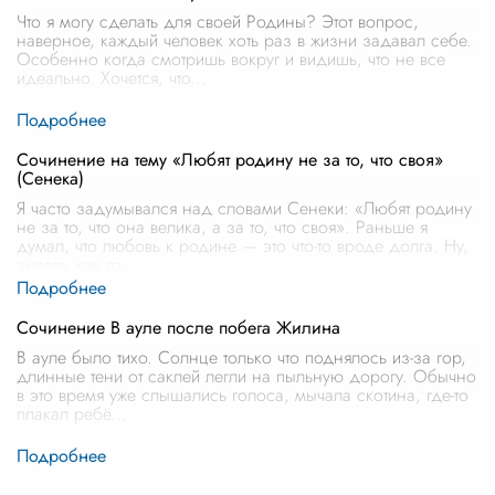
Что я могу сделать для своей Родины? Этот вопрос,
наверное, каждый человек хоть раз в жизни задавал себе.
Особенно когда смотришь вокруг и видишь, что не все
идеально. Хочется, что
...
Сочинение на тему «Любят родину не за то, что своя»
(Сенека)
Я часто задумывался над словами Сенеки: «Любят родину
не за то, что она велика, а за то, что своя». Раньше я
думал, что любовь к родине — это что-то вроде долга. Ну,
знаете, как го
...
Сочинение В ауле после побега Жилина
В ауле было тихо. Солнце только что поднялось из-за гор,
длинные тени от саклей легли на пыльную дорогу. Обычно
в это время уже слышались голоса, мычала скотина, где-то
плакал ребё
...