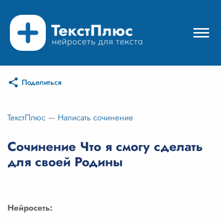
Поделиться
Режимы нейросети
Цены
ТекстПлюс
—
Написать сочинение
Вход
Сочинение Что я смогу сделать
для своей Родины
Вход с Telegram
Нейросеть: