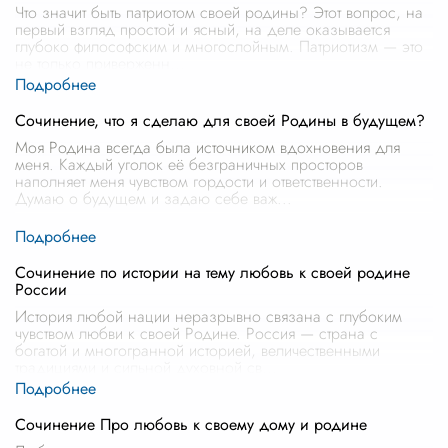
Что значит быть патриотом своей родины? Этот вопрос, на
первый взгляд простой и ясный, на деле оказывается
глубоко философским и многослойным. Патриотизм — это
не только приверженн
...
Сочинение, что я сделаю для своей Родины в будущем?
Моя Родина всегда была источником вдохновения для
меня. Каждый уголок её безграничных просторов
наполняет меня чувством гордости и ответственности.
Думаю о будущем и задаю себе важ
...
Сочинение по истории на тему любовь к своей родине
России
История любой нации неразрывно связана с глубоким
чувством любви к своей Родине. Россия — страна с
богатой и многогранной историей, величественными
традициями и сильной духовной св
...
Сочинение Про любовь к своему дому и родине