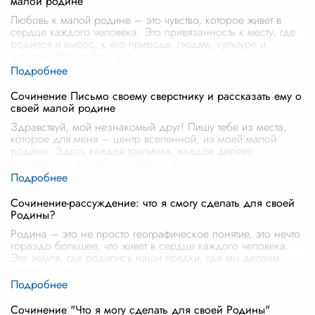
малой родине
Любовь к малой родине – это чувство, которое живет в
сердце каждого человека. Это привязанность к месту, где
родился и вырос, к его природе, людям, культуре и
истории. Эта любовь ч
...
Сочинение Письмо своему сверстнику и рассказать ему о
своей малой родине
Здравствуй, мой незнакомый друг! Пишу тебе из места,
которое для меня – центр вселенной, из моей малой
родины. Здесь каждая тропинка, каждое дерево
пропитано историей и любовью. Хо
...
Сочинение-рассуждение: что я смогу сделать для своей
Родины?
Родина – это не просто географическое понятие, это нечто
гораздо большее, что живет в сердце каждого человека.
Это земля, где родились наши предки, где мы делаем
первые шаги, где з
...
Сочинение "Что я могу сделать для своей Родины"