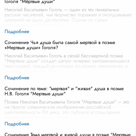
Гоголя "Мёртвые души"
Николай Васильевич Гоголь — один из тех гениальных
русских писателей, чье творчество поражает и околдовывает
читателей не одно десятилетие. Одним из самых
загадочных и обсуждаемых
...
Сочинение Чья душа была самой мертвой в поэме
«Мертвые души» Гоголя?
Николай Васильевич Гоголь в своей бессмертной поэме
"Мертвые души" создал целую галерею запоминающихся
персонажей, каждый из которых по-своему отвратителен и
духовно опустошен. Пер
...
Сочинение по теме: "мертвая" и "живая" душа в поэме
Н.В. Гоголя "Мертвые души"
Поэма Николая Васильевича Гоголя "Мертвые души" – это
не просто сатирическое изображение российской
действительности XIX века, это глубокое исследование
человеческой природы, ее сп
...
Сочинение Тема мертвой и живой души в поэме "Мертвые