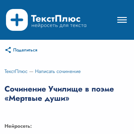
Поделиться
Режимы нейросети
Цены
ТекстПлюс
—
Написать сочинение
Вход
Сочинение Училище в поэме
«Мертвые души»
Вход с Telegram
Нейросеть: