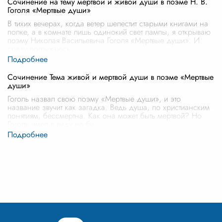
Сочинение на тему мертвой и живой души в поэме Н. В.
Гоголя «Мертвые души»
В тихих вечерах, когда ветер шелестит старыми книгами на
полке, а в комнате лишь одинокий свет лампы, я открываю
поэму Николая Васильевича Гоголя «Мертвые души». И
сразу погружаюсь
...
Сочинение Тема живой и мертвой души в поэме «Мертвые
души»
Гоголь назвал свою поэму «Мертвые души», и это
название звучит как загадка. Ведь душа, по христианским
понятиям, бессмертна. Как она может быть мертвой? Но
Гоголь имел в виду не бу
...