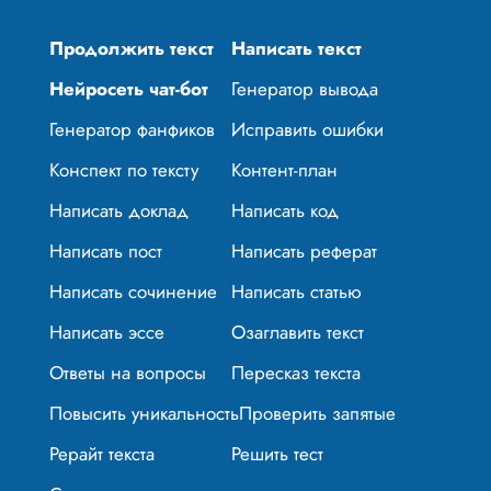
Продолжить текст
Написать текст
Нейросеть чат-бот
Генератор вывода
Генератор фанфиков
Исправить ошибки
Конспект по тексту
Контент-план
Написать доклад
Написать код
Написать пост
Написать реферат
Написать сочинение
Написать статью
Написать эссе
Озаглавить текст
Ответы на вопросы
Пересказ текста
Повысить уникальность
Проверить запятые
Рерайт текста
Решить тест