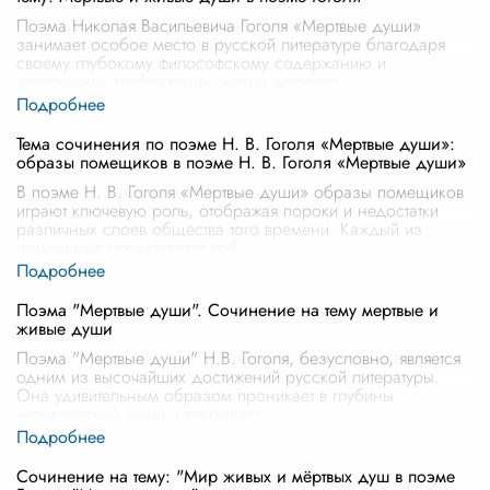
Поэма Николая Васильевича Гоголя «Мертвые души»
занимает особое место в русской литературе благодаря
своему глубокому философскому содержанию и
детальному изображению жизни доревол
...
Тема сочинения по поэме Н. В. Гоголя «Мертвые души»:
образы помещиков в поэме Н. В. Гоголя «Мертвые души»
В поэме Н. В. Гоголя «Мертвые души» образы помещиков
играют ключевую роль, отображая пороки и недостатки
различных слоев общества того времени. Каждый из
помещиков представляет соб
...
Поэма "Мертвые души". Сочинение на тему мертвые и
живые души
Поэма "Мертвые души" Н.В. Гоголя, безусловно, является
одним из высочайших достижений русской литературы.
Она удивительным образом проникает в глубины
человеческой души и вскрывает
...
Сочинение на тему: "Мир живых и мёртвых душ в поэме