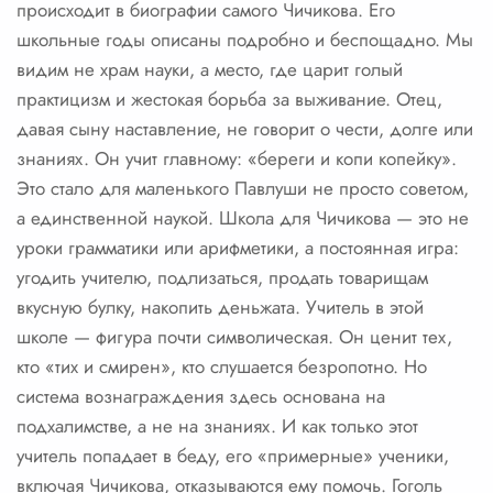
происходит в биографии самого Чичикова. Его
школьные годы описаны подробно и беспощадно. Мы
видим не храм науки, а место, где царит голый
практицизм и жестокая борьба за выживание. Отец,
давая сыну наставление, не говорит о чести, долге или
знаниях. Он учит главному: «береги и копи копейку».
Это стало для маленького Павлуши не просто советом,
а единственной наукой. Школа для Чичикова — это не
уроки грамматики или арифметики, а постоянная игра:
угодить учителю, подлизаться, продать товарищам
вкусную булку, накопить деньжата. Учитель в этой
школе — фигура почти символическая. Он ценит тех,
кто «тих и смирен», кто слушается безропотно. Но
система вознаграждения здесь основана на
подхалимстве, а не на знаниях. И как только этот
учитель попадает в беду, его «примерные» ученики,
включая Чичикова, отказываются ему помочь. Гоголь