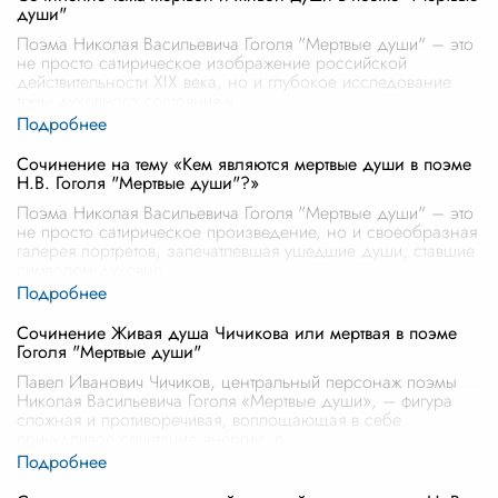
души"
Поэма Николая Васильевича Гоголя "Мертвые души" – это
не просто сатирическое изображение российской
действительности XIX века, но и глубокое исследование
темы духовного состояния ч
...
Сочинение на тему «Кем являются мертвые души в поэме
Н.В. Гоголя "Мертвые души"?»
Поэма Николая Васильевича Гоголя "Мертвые души" – это
не просто сатирическое произведение, но и своеобразная
галерея портретов, запечатлевшая ушедшие души, ставшие
символом духовно
...
Сочинение Живая душа Чичикова или мертвая в поэме
Гоголя "Мертвые души"
Павел Иванович Чичиков, центральный персонаж поэмы
Николая Васильевича Гоголя «Мертвые души», – фигура
сложная и противоречивая, воплощающая в себе
причудливое сочетание энергии, п
...