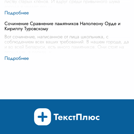
листву старых клёнов. И вдруг среди привычного шума
города я увидел его —
...
Сочинение Сравнение памятников Наполеону Орде и
Кириллу Туровскому
Вот сочинение, написанное от лица школьника, с
соблюдением всех ваших требований. В нашем городе, да
и во всей Беларуси, есть много памятников. Они стоят на
площадях, в парках, у
...