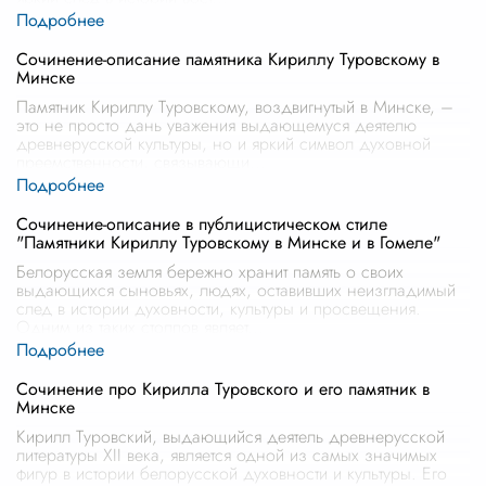
Сочинение-описание памятника Кириллу Туровскому в
Минске
Памятник Кириллу Туровскому, воздвигнутый в Минске, –
это не просто дань уважения выдающемуся деятелю
древнерусской культуры, но и яркий символ духовной
преемственности, связывающи
...
Сочинение-описание в публицистическом стиле
"Памятники Кириллу Туровскому в Минске и в Гомеле"
Белорусская земля бережно хранит память о своих
выдающихся сыновьях, людях, оставивших неизгладимый
след в истории духовности, культуры и просвещения.
Одним из таких столпов являет
...
Сочинение про Кирилла Туровского и его памятник в
Минске
Кирилл Туровский, выдающийся деятель древнерусской
литературы XII века, является одной из самых значимых
фигур в истории белорусской духовности и культуры. Его