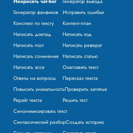
Нейросеть чат-бот
Генератор вывода
Генератор фанфиков
Исправить ошибки
Конспект по тексту
Контент-план
Написать доклад
Написать код
Написать пост
Написать реферат
Написать сочинение
Написать статью
Написать эссе
Озаглавить текст
Ответы на вопросы
Пересказ текста
Повысить уникальность
Проверить запятые
Рерайт текста
Решить тест
Синонимизировать текст
Синтаксический разбор
Создать историю
Создать картинку
Сократить текст