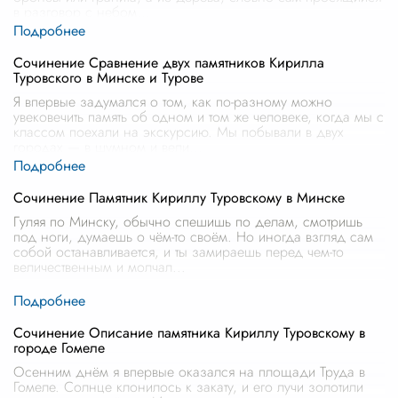
в разговор с небом
...
Сочинение Сравнение двух памятников Кирилла
Туровского в Минске и Турове
Я впервые задумался о том, как по-разному можно
увековечить память об одном и том же человеке, когда мы с
классом поехали на экскурсию. Мы побывали в двух
городах — в шумном и вели
...
Сочинение Памятник Кириллу Туровскому в Минске
Гуляя по Минску, обычно спешишь по делам, смотришь
под ноги, думаешь о чём-то своём. Но иногда взгляд сам
собой останавливается, и ты замираешь перед чем-то
величественным и молчал
...
Сочинение Описание памятника Кириллу Туровскому в
городе Гомеле
Осенним днём я впервые оказался на площади Труда в
Гомеле. Солнце клонилось к закату, и его лучи золотили