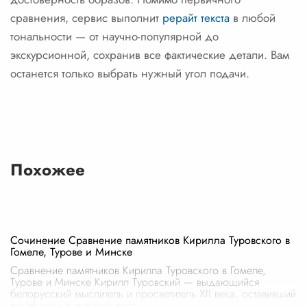
сравнения, сервис выполнит
рерайт текста
в любой
тональности — от научно-популярной до
экскурсионной, сохранив все фактические детали. Вам
останется только выбрать нужный угол подачи.
Похожее
Сочинение Сравнение памятников Кирилла Туровского в
Гомеле, Турове и Минске
Сравнение памятников Кирилла Туровского в Гомеле,
Турове и Минске Кирилл Туровский — выдающийся
белорусский мыслитель и просветитель XII века, оставивший
яркий след в истории вост
...