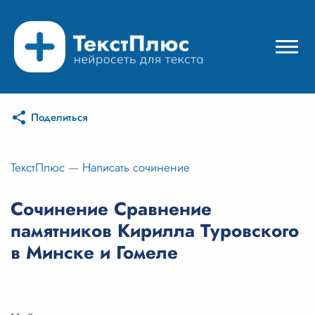
Поделиться
Режимы нейросети
Цены
ТекстПлюс
—
Написать сочинение
Вход
Сочинение Сравнение
памятников Кирилла Туровского
Вход с Telegram
в Минске и Гомеле