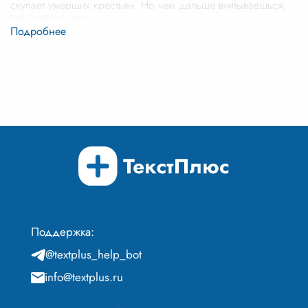
скупает умерших крестьян. Но чем дальше вчитываешься,
тем больше пон
...
Поддержка:
@textplus_help_bot
info@textplus.ru