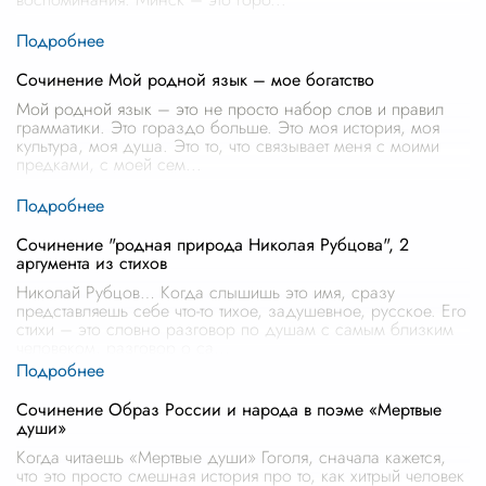
Сочинение Мой родной язык – мое богатство
Мой родной язык – это не просто набор слов и правил
грамматики. Это гораздо больше. Это моя история, моя
культура, моя душа. Это то, что связывает меня с моими
предками, с моей сем
...
Сочинение "родная природа Николая Рубцова", 2
аргумента из стихов
Николай Рубцов… Когда слышишь это имя, сразу
представляешь себе что-то тихое, задушевное, русское. Его
стихи – это словно разговор по душам с самым близким
человеком, разговор о са
...
Сочинение Образ России и народа в поэме «Мертвые
души»
Когда читаешь «Мертвые души» Гоголя, сначала кажется,
что это просто смешная история про то, как хитрый человек