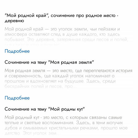
"Мой родной край", сочинение про родное место -
деревню
Мой родной край — это уголок земли, чьи пейзажи и
атмосфера оставляют след в душе каждого, кто здесь
побывает. Это деревня, затерянная среди лесов и полей,
где каждое утро начинает
...
Сочинение на тему "Моя родная земля"
Моя родная земля — это место, где переплетаются история
и современность, где каждый уголок напоминает о
прошлом и вдохновляет на будущее. Здесь, среди
бескрайних полей и лесов, про
...
Сочинение на тему "Мой родны кут"
Мой родный кут - это место, с которым связаны самые
теплые и светлые воспоминания. Здесь, в тени могучих
дубов и омываемых кристальными речками, прошло мое
детство. Этот уголок зем
...