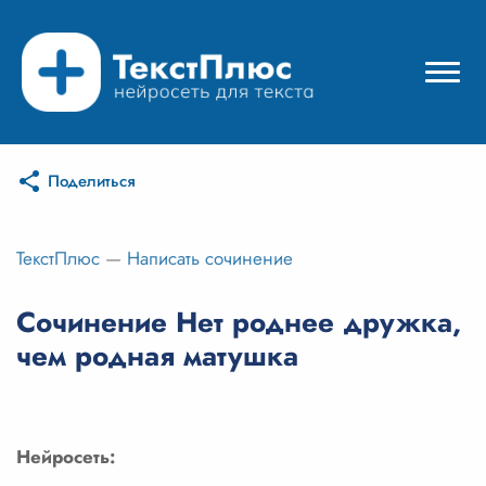
Поделиться
Режимы нейросети
Цены
ТекстПлюс
—
Написать сочинение
Вход
Сочинение Нет роднее дружка,
чем родная матушка
Вход с Telegram
Нейросеть: