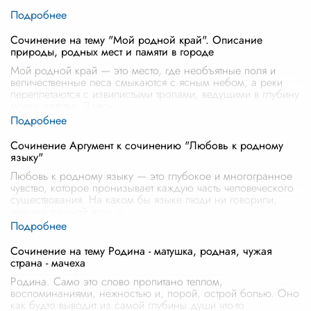
Сочинение на тему "Мой родной край". Описание
природы, родных мест и памяти в городе
Мой родной край — это место, где необъятные поля и
величественные леса смыкаются с ясным небом, а реки
переплетаются с извилистыми тропами, ведущими в глубину
моего детства. Здесь
...
Сочинение Аргумент к сочинению "Любовь к родному
языку"
Любовь к родному языку — это глубокое и многогранное
чувство, которое пронизывает каждую часть человеческого
существования. На каком бы языке люди ни говорили,
именно родной язык с
...
Сочинение на тему Родина - матушка, родная, чужая
страна - мачеха
Родина. Само это слово пропитано теплом,
воспоминаниями, нежностью и, порой, острой болью. Оно
как будто выводит из самой глубины души что-то