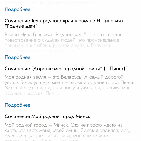
первозданное, то, что предшествует все
...
Сочинение Тема родного края в романе Н. Гилевича
"Родные дети"
Роман Нила Гилевича "Родные дети" – это не просто
повествование о судьбах людей, это пронзительное
признание в любви к родной земле, к Беларуси,
увиденной глазами человека, глубоко
...
Сочинение "Дорогие места родной земли" (г. Пинск)"
Моя родная земля – это Беларусь. А самый дорогой
уголок Беларуси для меня – это мой родной город Пинск.
Здесь я родился, здесь я росту и учусь, здесь живут мои
родные и друзья. Пин
...
Сочинение Мой родной город Минск
Мой родной город – Минск. Это не просто место на
карте, это часть меня, моей души. Здесь я родился, рос,
здесь мои друзья, моя семья, мои самые яркие
воспоминания. Минск – это горо
...