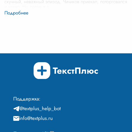
скучный, неважный эпизод. Чичиков приехал, поторговался
и уехал. Но потом я з
...
Поддержка:
@textplus_help_bot
info@textplus.ru