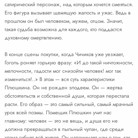
сатирический персонаж, над которым хочется смеяться.
Его фигура вызывает щемящую жалость и ужас. Ведь в
прошлом он был человеком, мужем, отцом. Значит,
такая судьба возможна для каждого, кто поддастся
духовному омертвлению.
В конце сцены покупки, когда Чичиков уже уезжает,
Гоголь роняет горькую фразу: «И до такой ничтожности,
мелочности, гадости мог снизойти человек! мог так
измениться!..» В этом — вся суть характеристики
Плюшкина. Он не рожден злодеем. Он — жертва
обстоятельств и собственной души, которая перестала
расти. Его образ — это самый сильный, самый мрачный
урок всей поэмы. Помещик Плюшкин учит нас
главному: человек — это не вещь, и душа его не
должна превращаться в пыльный чулан, где среди
хлама гибнет всё живое. Он напоминает нам о том, как