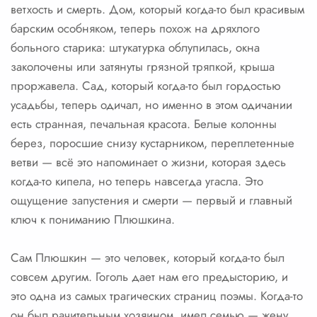
ветхость и смерть. Дом, который когда-то был красивым
барским особняком, теперь похож на дряхлого
больного старика: штукатурка облупилась, окна
заколочены или затянуты грязной тряпкой, крыша
проржавела. Сад, который когда-то был гордостью
усадьбы, теперь одичал, но именно в этом одичании
есть странная, печальная красота. Белые колонны
берез, поросшие снизу кустарником, переплетенные
ветви — всё это напоминает о жизни, которая здесь
когда-то кипела, но теперь навсегда угасла. Это
ощущение запустения и смерти — первый и главный
ключ к пониманию Плюшкина.
Сам Плюшкин — это человек, который когда-то был
совсем другим. Гоголь дает нам его предысторию, и
это одна из самых трагических страниц поэмы. Когда-то
он был рачительным хозяином, имел семью — жену,