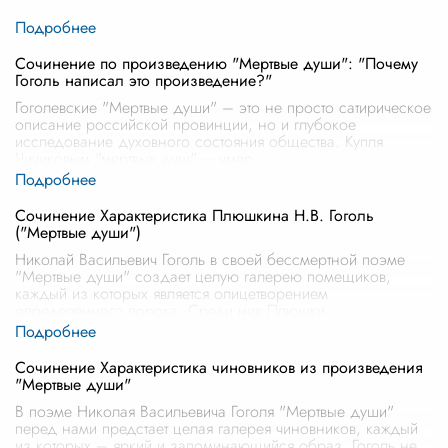
Сочинение по произведению "Мертвые души": "Почему
Гоголь написал это произведение?"
Гоголевские "Мертвые души" – это не просто сатирическое
описание российской провинции, но и глубокое
исследование духовного состояния общества. Купля
Чичиковым "мертвых душ" – умер
...
Сочинение Характеристика Плюшкина Н.В. Гоголь
("Мертвые души")
Николай Васильевич Гоголь в своей бессмертной поэме
"Мертвые души" создает целую галерею помещиков,
каждый из которых является олицетворением
определенного порока. Среди них Плюшки
...
Сочинение Характеристика чиновников из произведения
"Мертвые души"
В поэме Николая Васильевича Гоголя "Мертвые души"
перед нами предстает целая галерея чиновников, каждый
из которых – яркий и запоминающийся образ. Гоголь не