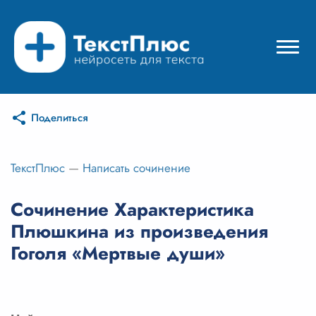
Поделиться
Режимы нейросети
Цены
ТекстПлюс
—
Написать сочинение
Вход
Сочинение Характеристика
Плюшкина из произведения
Вход с Telegram
Гоголя «Мертвые души»