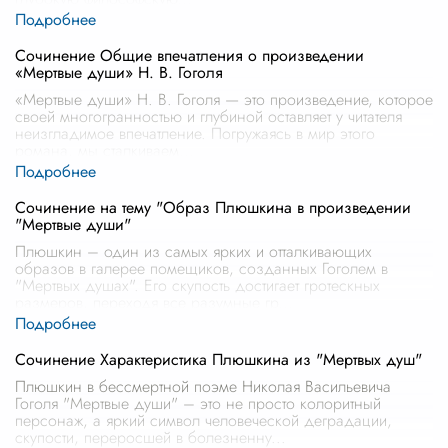
Сочинение Общие впечатления о произведении
«Мертвые души» Н. В. Гоголя
«Мертвые души» Н. В. Гоголя — это произведение, которое
своей многогранностью и глубиной оставляет у читателя
неизгладимое впечатление. Погружаясь в мир этого
романа, мы сталкиваем
...
Сочинение на тему "Образ Плюшкина в произведении
"Мертвые души"
Плюшкин – один из самых ярких и отталкивающих
образов в галерее помещиков, созданных Гоголем в
"Мертвых душах". Его скупость достигает гротескных
размеров, переходя все разумные гр
...
Сочинение Характеристика Плюшкина из "Мертвых душ"
Плюшкин в бессмертной поэме Николая Васильевича
Гоголя "Мертвые души" – это не просто колоритный
персонаж, а яркий символ человеческой деградации,
скупости, переросшей в болезненну
...