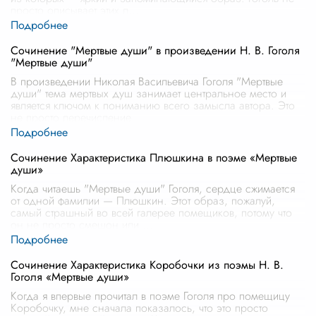
просто описывает этих л
...
Сочинение "Мертвые души" в произведении Н. В. Гоголя
"Мертвые души"
В произведении Николая Васильевича Гоголя "Мертвые
души" тема мертвых душ занимает центральное место и
является ключом к пониманию всего замысла автора. Это
не просто перечисление
...
Сочинение Характеристика Плюшкина в поэме «Мертвые
души»
Когда читаешь "Мертвые души" Гоголя, сердце сжимается
от одной фамилии — Плюшкин. Этот образ, пожалуй,
самый страшный во всей галерее помещиков, потому что
он не просто смешон или
...
Сочинение Характеристика Коробочки из поэмы Н. В.
Гоголя «Мертвые души»
Когда я впервые прочитал в поэме Гоголя про помещицу
Коробочку, мне сначала показалось, что это просто