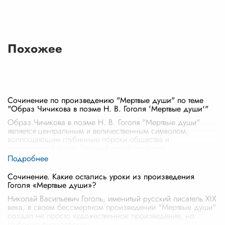
Похожее
Сочинение по произведению "Мертвые души" по теме
"Образ Чичикова в поэме Н. В. Гоголя 'Мертвые души'"
Образ Чичикова в поэме Н. В. Гоголя "Мертвые души"
является центральным и величественным символом,
воплощающим глубинные пороки общества и
человеческой души. Главный герой произвед
...
Сочинение. Какие остались уроки из произведения
Гоголя «Мертвые души»?
Николай Васильевич Гоголь, именитый русский писатель XIX
века, в своем бессмертном произведении "Мертвые души"
создал не просто художественное произведение, но
глубокую философскую
...