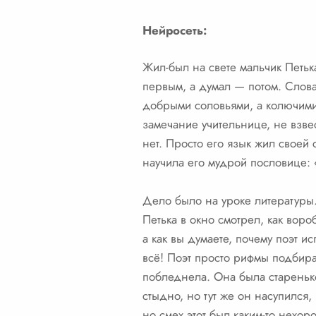
Нейросеть:
Жил-был на свете мальчик Петьк
первым, а думал — потом. Слова 
добрыми соловьями, а колючими 
замечание учительнице, не взве
нет. Просто его язык жил своей
научила его мудрой пословице: 
Дело было на уроке литературы.
Петька в окно смотрел, как воро
а как вы думаете, почему поэт и
всё! Поэт просто рифмы подбира
побледнела. Она была старенькой
стыдно, но тут же он насупился,
но смех этот был каким-то нехор