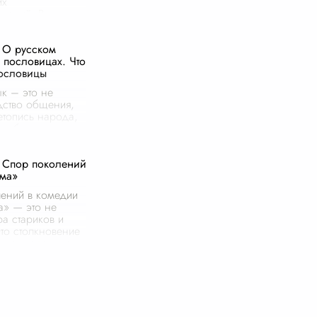
их
шений. В
 социальных
 искали ключи к
 О русском
не только
и пословицах. Что
, но и самих
пословицы
ним из са
...
ык – это не
дство общения,
етопись народа,
 себе его
льтуру и, конечно
Особое место в
 Спор поколений
ом наследии
ума»
...
ений в комедии
а» — это не
ра стариков и
то столкновение
 двух эпох, двух
орые никак не
ся под одной