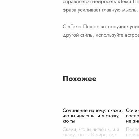
справляется нейросеть «Текст П
фраза усиливает главную мысль.
С «Текст Плюс» вы получите уни
другой стиль, используйте встр
Похожее
Сочинение на тему: скажи,
Сочи
что ты читаешь, и я скажу,
посло
кто ты
не зн
Скажи, что ты читаешь, и я
Посло
скажу, кто ты В мире, где
не зн