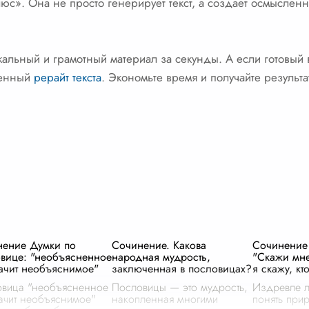
люс». Она не просто генерирует текст, а создает осмысле
кальный и грамотный материал за секунды. А если готовый
оенный
рерайт текста
. Экономьте время и получайте результ
нение Думки по
Сочинение. Какова
Сочинение
вице: "необъясненное
народная мудрость,
"Скажи мне,
ачит необъяснимое"
заключенная в пословицах?
я скажу, кто
вица "необъясненное
Пословицы — это мудрость,
Издревле л
ачит необъяснимое"
накопленная многими
понять при