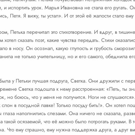
и, и испортить урок. Марья Ивановна не стала его ругать. 
ись, Петя. Я вижу, ты устал». И от этой её жалости стало ем
ом, Петька перечитал это стихотворение. И вдруг, в тишине
м хотел сказать поэт, какие чувства передать. Стихи оказал
ло в носу. Он осознал, какую глупость и грубость сморози
анила не только учительницу, но и его самого, обеднила ег
 Была у Петьки лучшая подруга, Светка. Они дружили с пер
емене Светка подошла к нему расстроенная: «Петь, ты зна
к, но боюсь, что у меня не получится. Ноги не слушаются».
к слон в посудной лавке! Только посуду бить!». Он хотел пош
 глаза наполнились слезами. Она ничего не сказала, разв
 такой осязаемой, что её можно было потрогать руками. В т
на. Что ему страшно, ему нужна поддержка друга, а друг вм