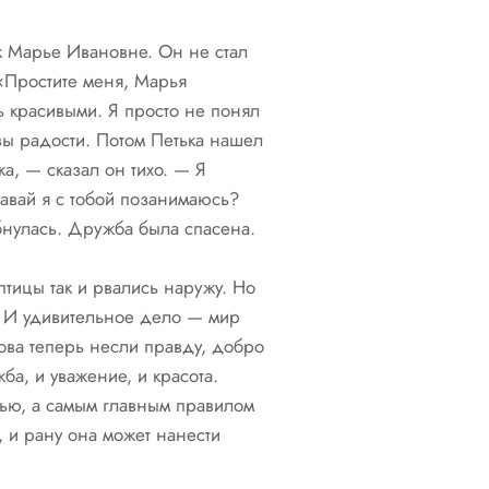
к Марье Ивановне. Он не стал
 «Простите меня, Марья
ь красивыми. Я просто не понял
езы радости. Потом Петька нашел
ка, — сказал он тихо. — Я
авай я с тобой позанимаюсь?
бнулась. Дружба была спасена.
птицы так и рвались наружу. Но
ь. И удивительное дело — мир
лова теперь несли правду, добро
ба, и уважение, и красота.
тью, а самым главным правилом
, и рану она может нанести