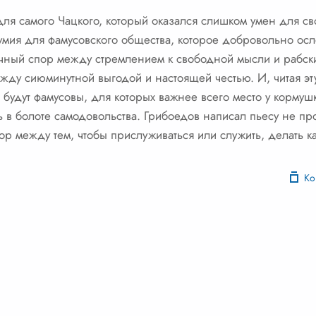
 для самого Чацкого, который оказался слишком умен для с
зумия для фамусовского общества, которое добровольно осл
чный спор между стремлением к свободной мысли и рабск
ежду сиюминутной выгодой и настоящей честью. И, читая эт
а будут фамусовы, для которых важнее всего место у кормушк
ь в болоте самодовольства. Грибоедов написал пьесу не пр
бор между тем, чтобы прислуживаться или служить, делать 
Ко