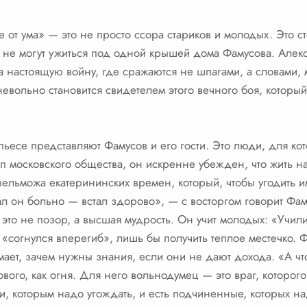
 от ума» — это не просто ссора стариков и молодых. Это с
ак не могут ужиться под одной крышей дома Фамусова. Але
 а настоящую войну, где сражаются не шпагами, а словами,
невольно становится свидетелем этого вечного боя, который,
ьесе представляют Фамусов и его гости. Это люди, для кот
п московского общества, он искренне убежден, что жить на
ельможа екатерининских времен, который, чтобы угодить и
ал он больно — встал здорово», — с восторгом говорит Фам
 это не позор, а высшая мудрость. Он учит молодых: «Учили
 «согнулся вперегиб», лишь бы получить теплое местечко. Ф
имает, зачем нужны знания, если они не дают дохода. «А ч
нового, как огня. Для него вольнодумец — это враг, которого
и, которым надо угождать, и есть подчиненные, которых на