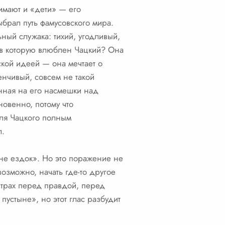
нимают и «дети» — его
брал путь фамусовского мира.
ный служака: тихий, угодливый,
, в которую влюблен Чацкий? Она
ской идеей — она мечтает о
енчивый, совсем не такой
енная на его насмешки над
новенно, потому что
 для Чацкого полным
л.
не ездок». Но это поражение не
озможно, начать где-то другое
Страх перед правдой, перед
пустыне», но этот глас разбудит