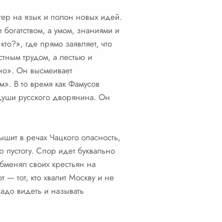
тер на язык и полон новых идей.
богатством, а умом, знаниями и
то?», где прямо заявляет, что
стным трудом, а лестью и
но». Он высмеивает
». В то время как Фамусов
 души русского дворянина. Он
шит в речах Чацкого опасность,
ю пустоту. Спор идет буквально
бменял своих крестьян на
т — тот, кто хвалит Москву и не
надо видеть и называть