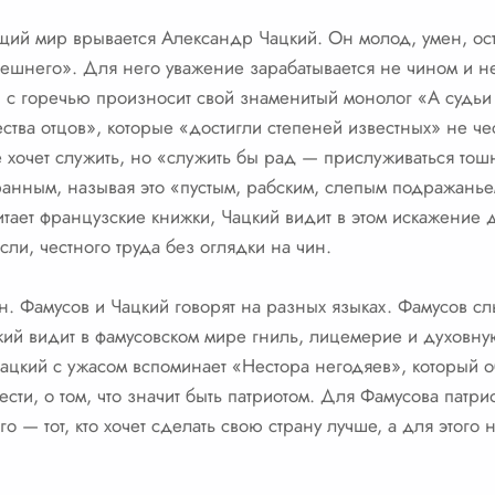
ющий мир врывается Александр Чацкий. Он молод, умен, ос
ешнего». Для него уважение зарабатывается не чином и не 
 с горечью произносит свой знаменитый монолог «А судьи к
ства отцов», которые «достигли степеней известных» не че
 хочет служить, но «служить бы рад — прислуживаться тош
анным, называя это «пустым, рабским, слепым подражаньем
 читает французские книжки, Чацкий видит в этом искажение
ли, честного труда без оглядки на чин.
 Фамусов и Чацкий говорят на разных языках. Фамусов слы
цкий видит в фамусовском мире гниль, лицемерие и духовну
Чацкий с ужасом вспоминает «Нестора негодяев», который о
ести, о том, что значит быть патриотом. Для Фамусова патрио
о — тот, кто хочет сделать свою страну лучше, а для этого 