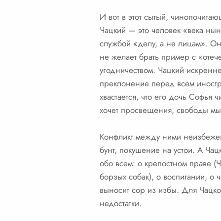
И вот в этот сытый, чинопочита
Чацкий — это человек «века нын
службой «делу, а не лицам». Он
не желает брать пример с «отече
угодничеством. Чацкий искренне
преклонение перед всем иностр
хвастается, что его дочь Софья
хочет просвещения, свободы мыс
Конфликт между ними неизбежен.
бунт, покушение на устои. А Ча
обо всем: о крепостном праве (
борзых собак), о воспитании, о ч
выносит сор из избы. Для Чацког
недостатки.