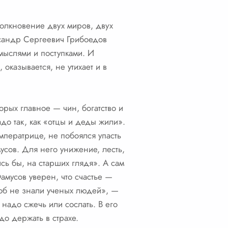
толкновение двух миров, двух
ксандр Сергеевич Грибоедов
 мыслями и поступками. И
 оказывается, не утихает и в
орых главное — чин, богатство и
до так, как «отцы и деды жили».
мператрице, не побоялся упасть
усов. Для него унижение, лесть,
сь бы, на старших глядя». А сам
амусов уверен, что счастье —
тоб не знали ученых людей», —
 надо сжечь или сослать. В его
до держать в страхе.