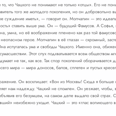
 то, что Чацкого не понимают не только «отцы». Его не по
витель того же молодого поколения, но он добровольно вы
ое суждение иметь», — говорит он. Молчалин — это идеаль
ность» ставить выше ума. Он — будущий Фамусов. А Софья
ана, умна, но её воображение пленено как раз той фамусов
неопасном герое. Молчалин в её глазах — скромный, заст
Она испугалась ума и свободы Чацкого. Именно она, обиж
сумасшествии. Этот слух подхватывается всем обществом мг
думает не так, как все. Так спор поколений оборачивается
сего мира — мира доносов, балов, сплетен и пустых кресе
оражение. Он восклицает: «Вон из Москвы! Сюда я больше 
ляет нам надежду. Чацкий не сломлен. Он уезжает, чтобы, в
объявив его безумцем, на самом деле выдало свой страх. 
увший» неизбежно уходит. Чацкий — это «глас вопиющего в 