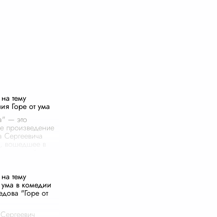
на тему
ия Горе от ума
а" — это
е произведение
 Сергеевича
, вошедшее в
нд русской
 Этот
ию наполненный
на тему
писанный в
ума в комедии
едова "Горе от
Сергеевич