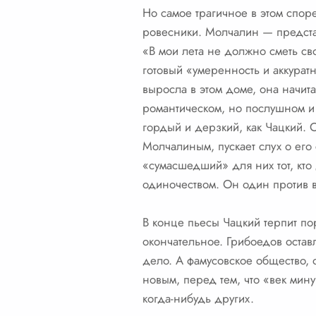
Но самое трагичное в этом споре
ровесники. Молчалин — предста
«В мои лета не должно сметь св
готовый «умеренность и аккурат
выросла в этом доме, она начит
романтическом, но послушном и 
гордый и дерзкий, как Чацкий. 
Молчалиным, пускает слух о его 
«сумасшедший» для них тот, кто 
одиночеством. Он один против в
В конце пьесы Чацкий терпит п
окончательное. Грибоедов остав
дело. А фамусовское общество, 
новым, перед тем, что «век мин
когда-нибудь других.