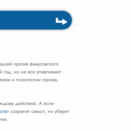
ацкий против фамусовского
й год, но не все улавливают
татах и психологии героев,
аждому действию. А если
ста
» сохранит смысл, но уберет
нки.