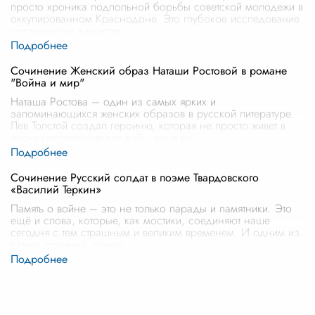
просто хроника подпольной борьбы советской молодежи в
оккупированном Краснодоне. Это глубокое исследование
человеческих характер
...
Сочинение Женский образ Наташи Ростовой в романе
"Война и мир"
Наташа Ростова – один из самых ярких и
запоминающихся женских образов в русской литературе.
Лев Толстой создал героиню, которая не просто живет в
эпоху наполеоновских войн, но и во
...
Сочинение Русский солдат в поэме Твардовского
«Василий Теркин»
Память о войне – это не только парады и памятники. Это
ещё и слова, которые, как мостики, соединяют наше
сегодня с тем страшным и великим временем. И одним из
самых прочных, самых
...