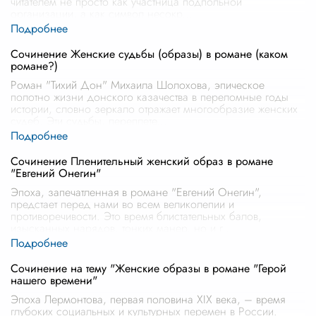
читателем не просто как участница подпольной
организации, а как символ несокр
...
Сочинение Женские судьбы (образы) в романе (каком
романе?)
Роман "Тихий Дон" Михаила Шолохова, эпическое
полотно жизни донского казачества в переломные годы
истории, словно зеркало отражает многообразие женских
судеб. Эти судьбы, переплете
...
Сочинение Пленительный женский образ в романе
"Евгений Онегин"
Эпоха, запечатленная в романе "Евгений Онегин",
предстает перед нами во всем великолепии и
противоречивости. Это время блистательных балов,
изысканных нарядов, тонких манер, но и г
...
Сочинение на тему "Женские образы в романе "Герой
нашего времени"
Эпоха Лермонтова, первая половина XIX века, – время
глубоких социальных и культурных перемен в России.