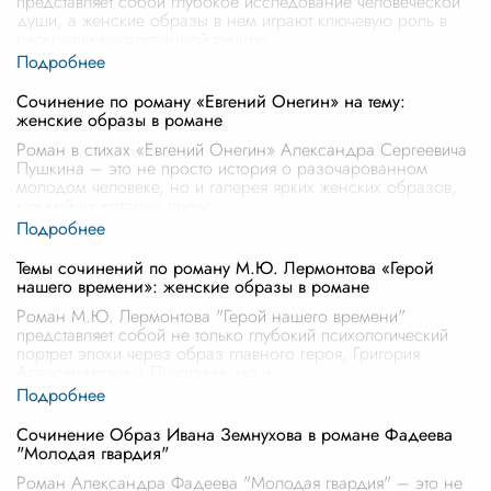
представляет собой глубокое исследование человеческой
души, а женские образы в нем играют ключевую роль в
раскрытии многогранной личнос
...
Сочинение по роману «Евгений Онегин» на тему:
женские образы в романе
Роман в стихах «Евгений Онегин» Александра Сергеевича
Пушкина – это не просто история о разочарованном
молодом человеке, но и галерея ярких женских образов,
каждый из которых предс
...
Темы сочинений по роману М.Ю. Лермонтова «Герой
нашего времени»: женские образы в романе
Роман М.Ю. Лермонтова "Герой нашего времени"
представляет собой не только глубокий психологический
портрет эпохи через образ главного героя, Григория
Александровича Печорина, но и
...
Сочинение Образ Ивана Земнухова в романе Фадеева
"Молодая гвардия"
Роман Александра Фадеева "Молодая гвардия" – это не