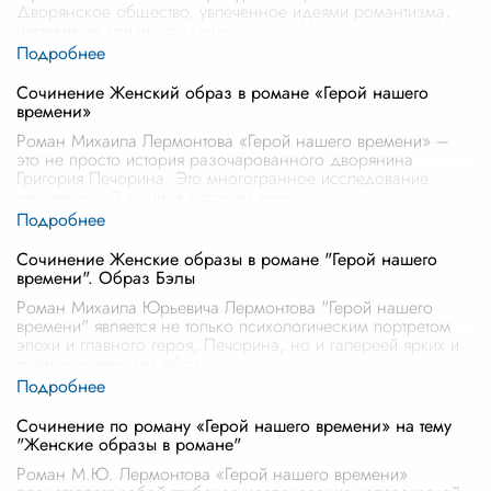
Дворянское общество, увлеченное идеями романтизма,
переживает кризис традицио
...
Сочинение Женский образ в романе «Герой нашего
времени»
Роман Михаила Лермонтова «Герой нашего времени» –
это не просто история разочарованного дворянина
Григория Печорина. Это многогранное исследование
человеческой души, в котором женс
...
Сочинение Женские образы в романе "Герой нашего
времени". Образ Бэлы
Роман Михаила Юрьевича Лермонтова "Герой нашего
времени" является не только психологическим портретом
эпохи и главного героя, Печорина, но и галереей ярких и
трагичных женских обра
...
Сочинение по роману «Герой нашего времени» на тему
"Женские образы в романе"
Роман М.Ю. Лермонтова «Герой нашего времени»