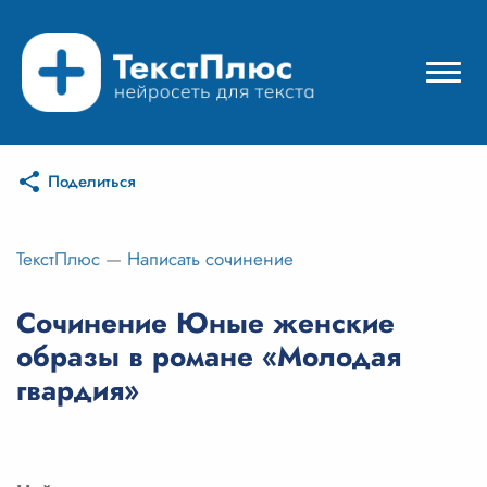
Поделиться
Режимы нейросети
Цены
ТекстПлюс
—
Написать сочинение
Вход
Сочинение Юные женские
образы в романе «Молодая
Вход с Telegram
гвардия»