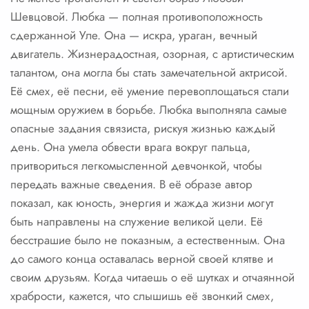
Шевцовой. Любка — полная противоположность
сдержанной Уле. Она — искра, ураган, вечный
двигатель. Жизнерадостная, озорная, с артистическим
талантом, она могла бы стать замечательной актрисой.
Её смех, её песни, её умение перевоплощаться стали
мощным оружием в борьбе. Любка выполняла самые
опасные задания связиста, рискуя жизнью каждый
день. Она умела обвести врага вокруг пальца,
притвориться легкомысленной девчонкой, чтобы
передать важные сведения. В её образе автор
показал, как юность, энергия и жажда жизни могут
быть направлены на служение великой цели. Её
бесстрашие было не показным, а естественным. Она
до самого конца оставалась верной своей клятве и
своим друзьям. Когда читаешь о её шутках и отчаянной
храбрости, кажется, что слышишь её звонкий смех,