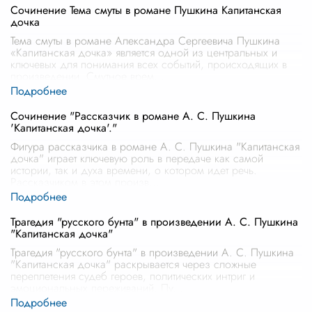
Сочинение Тема смуты в романе Пушкина Капитанская
дочка
Тема смуты в романе Александра Сергеевича Пушкина
«Капитанская дочка» является одной из центральных и
ключевых для понимания всех событий, происходящих в
произведении. Смутное врем
...
Сочинение "Рассказчик в романе А. С. Пушкина
'Капитанская дочка'."
Фигура рассказчика в романе А. С. Пушкина "Капитанская
дочка" играет ключевую роль в передаче как самой
истории, так и духа времени, о котором идет речь.
Рассказчиком в этом произв
...
Трагедия "русского бунта" в произведении А. С. Пушкина
"Капитанская дочка"
Трагедия "русского бунта" в произведении А. С. Пушкина
"Капитанская дочка" раскрывается через сложные
переплетения судеб героев, политических интриг и
эмоциональных переживаний. Пу
...