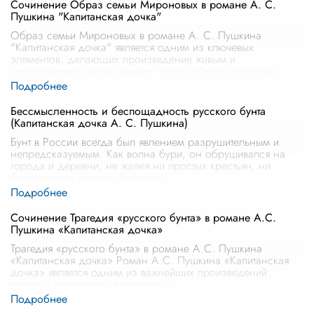
Сочинение Образ семьи Мироновых в романе А. С.
Пушкина "Капитанская дочка"
Образ семьи Мироновых в романе А. С. Пушкина
"Капитанская дочка" является одним из ключевых
элементов, делающих произведение живым и
эмоционально насыщенным. Через образы капитана
...
Бессмысленность и беспощадность русского бунта
(Капитанская дочка А. С. Пушкина)
Бунт в России всегда был явлением разрушительным и
непредсказуемым. Как волна бури, он обрушивался на
города и деревни, не жалея ни простых крестьян, ни
благородных господ. Бессмыс
...
Сочинение Трагедия «русского бунта» в романе А.С.
Пушкина «Капитанская дочка»
Трагедия «русского бунта» в романе А.С. Пушкина
«Капитанская дочка» Роман А.С. Пушкина «Капитанская
дочка» является одним из важнейших произведений
русской литературы, в котором п
...