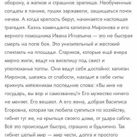
оборону, а жалкое и страшное зрелище. Необученные
солдаты в панике, пушки заржавели, защищаться почти
нечем. А когда крепость берут, начинается настоящая
трагедия. Казнь коменданта капитана Миронова и его
верного помощника Ивана Игнатьича — это не быстрая
смерть на поле боя. Это унизительный и жестокий
спектакль на площади. Стариков, которые ещё вчера
мирно жили, ведут на виселицу под свист и
улюлюканье толпы. Они ведут себя достойно: капитан
Миронов, шатаясь от слабости, находит в себе силы
крикнуть мятежникам последние слова: «Вы мне не
государь, вы вор и самозванец!» Его мужество ничего
не меняет. Его вешают. А его жена, добрая Василиса
Егоровна, которая так любила суетиться по хозяйству,
гибнет тут же, на крыльце своего дома, от удара сабли.
Всё это происходит быстро, страшно и буднично. Так
гибнет целый мир — мир чести, долга и простого