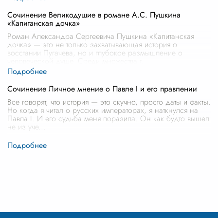
Сочинение Великодушие в романе А.С. Пушкина
«Капитанская дочка»
Роман Александра Сергеевича Пушкина «Капитанская
дочка» — это не только захватывающая история о
восстании Пугачева, но и глубокое размышление о
человеческой душе. Среди множества т
...
Сочинение Личное мнение о Павле I и его правлении
Все говорят, что история — это скучно, просто даты и факты.
Но когда я читал о русских императорах, я наткнулся на
Павла I. И его судьба меня поразила. Он как будто вышел
не из уче
...