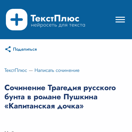
Поделиться
Режимы нейросети
Цены
ТекстПлюс
—
Написать сочинение
Вход
Сочинение Трагедия русского
бунта в романе Пушкина
Вход с Telegram
«Капитанская дочка»