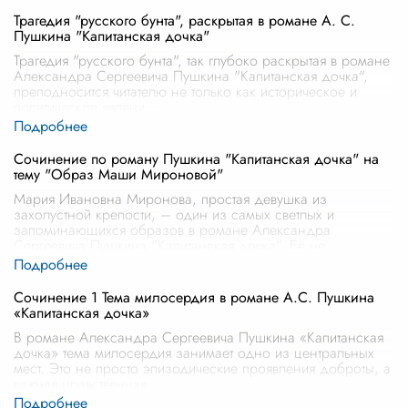
Трагедия "русского бунта", раскрытая в романе А. С.
Пушкина "Капитанская дочка"
Трагедия "русского бунта", так глубоко раскрытая в романе
Александра Сергеевича Пушкина "Капитанская дочка",
преподносится читателю не только как историческое и
политическое явлени
...
Сочинение по роману Пушкина "Капитанская дочка" на
тему "Образ Маши Мироновой"
Мария Ивановна Миронова, простая девушка из
захолустной крепости, – один из самых светлых и
запоминающихся образов в романе Александра
Сергеевича Пушкина "Капитанская дочка". Её не
...
Сочинение 1 Тема милосердия в романе А.С. Пушкина
«Капитанская дочка»
В романе Александра Сергеевича Пушкина «Капитанская
дочка» тема милосердия занимает одно из центральных
мест. Это не просто эпизодические проявления доброты, а
важная нравственная
...