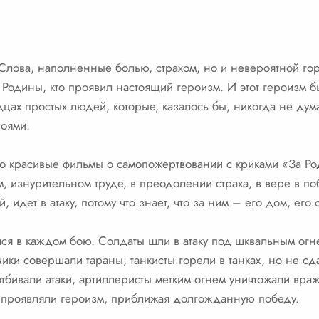
лова, наполненные болью, страхом, но и невероятной горд
у Родины, кто проявил настоящий героизм. И этот героизм 
дцах простых людей, которые, казалось бы, никогда не дума
роями.
о красивые фильмы о самопожертвовании с криками «За Роди
 изнурительном труде, в преодолении страха, в вере в поб
, идет в атаку, потому что знает, что за ним – его дом, его 
ся в каждом бою. Солдаты шли в атаку под шквальным огн
чики совершали тараны, танкисты горели в танках, но не с
тбивали атаки, артиллеристы метким огнем уничтожали вр
 проявляли героизм, приближая долгожданную победу.