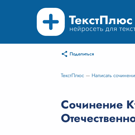
Поделиться
ТекстПлюс
—
Написать сочинен
Сочинение Кт
Отечественн