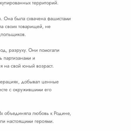
купированных территорий.
ы. Она была схвачена фашистами
а своих товарищей, не
одпольщиков.
лод, разруху. Они помогали
ь партизанами и
я на свой юный возраст.
операциях, добывал ценные
есте с окружившими его
Их объединяла любовь к Родине,
али настоящими героями.