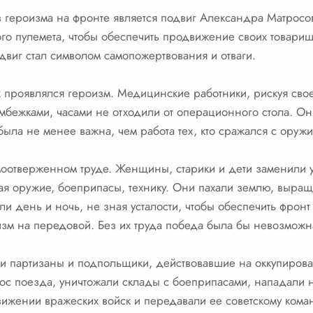
 героизма на фронте является подвиг Александра Матросов
ого пулемета, чтобы обеспечить продвижение своих товари
двиг стал символом самопожертвования и отваги.
х проявлялся героизм. Медицинские работники, рискуя св
мбежками, часами не отходили от операционного стола. О
была не менее важна, чем работа тех, кто сражался с оружи
амоотверженном труде. Женщины, старики и дети заменили
вая оружие, боеприпасы, технику. Они пахали землю, выращ
и день и ночь, не зная усталости, чтобы обеспечить фрон
изм на передовой. Без их труда победа была бы невозможн
и партизаны и подпольщики, действовавшие на оккупиров
кос поезда, уничтожали склады с боеприпасами, нападали
жении вражеских войск и передавали ее советскому кома