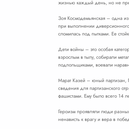
жизнью каждый день, но не пр
Зоя Космодемьянская – одна из
при выполнении диверсионного 
сломилась под пытками. Ее стой
Дети войны – это особая катего
взрослым в тылу, собирали мета
подпольщиками, воевали наравн
Марат Казей – юный партизан, 
сведения для партизанского отр
фашистами. Ему было всего 14 ле
Героизм проявляли люди разных
ненависть к врагу и вера в поб