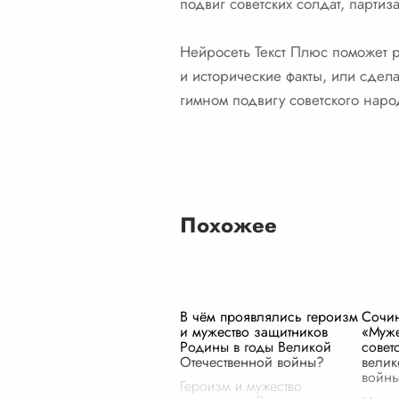
подвиг советских солдат, парти
Нейросеть Текст Плюс поможет р
и исторические факты, или сдел
гимном подвигу советского наро
Похожее
В чём проявлялись героизм
Сочин
и мужество защитников
«Муже
Родины в годы Великой
совет
Отечественной войны?
велик
войны
Героизм и мужество