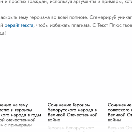
зан и простых граждан, используя аргументы и примеры, ко
аскрыть тему героизма во всей полноте. Сгенерируй уникал
ай
рерайт текста
, чтобы избежать плагиата. С Текст Плюс тв
да!
ение на тему
Сочинение Героизм
Сочинение
ство и героизм
белорусского народа в
советского
ского народа в годы
Великой Отечественной
Великой От
ой отечественной
войне
войны
» с примерами
Героизм белорусского
Великая От