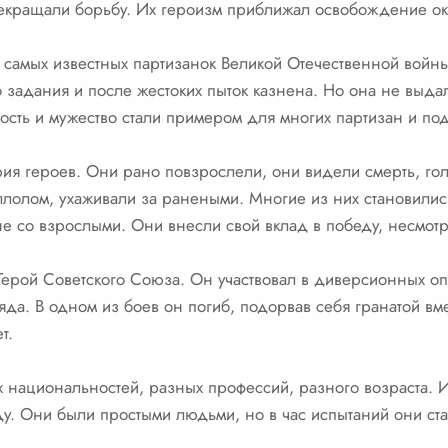
екращали борьбу. Их героизм приближал освобождение ок
 самых известных партизанок Великой Отечественной войн
задания и после жестоких пыток казнена. Но она не выдал
кость и мужество стали примером для многих партизан и п
рия героев. Они рано повзрослели, они видели смерть, го
ллолом, ухаживали за ранеными. Многие из них становилис
е со взрослыми. Они внесли свой вклад в победу, несмотр
Герой Советского Союза. Он участвовал в диверсионных 
яда. В одном из боев он погиб, подорвав себя гранатой вм
т.
 национальностей, разных профессий, разного возраста. 
еду. Они были простыми людьми, но в час испытаний они ст