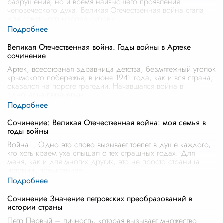
разрушения, но и время наивысшего проявления
человеческого духа. Великая Отечественная война стала
для советского народа суровы
...
Великая Отечественная война. Годы войны в Артеке
сочинение
Артек, всесоюзная здравница детства, безмятежный уголок
крымского побережья, в июне 1941 года, как и вся страна,
оказался на пороге трагедии. Начавшаяся война в
одночасье перечеркн
...
Сочинение: Великая Отечественная война: моя семья в
годы войны
Война… Одно это слово вызывает трепет в душе каждого,
кто хоть краем уха слышал о тех страшных годах. Для
меня, как и для многих других, это не просто страница
истории, прочитанная
...
Сочинение Значение петровских преобразований в
истории страны
Петр Первый – личность, которая вызывает множество