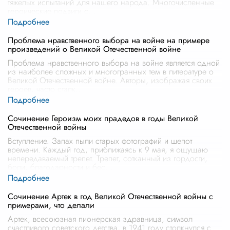
тяжелых испытаний для нашего народа. Многочисленные
героические подвиги с
...
Проблема нравственного выбора на войне на примере
произведений о Великой Отечественной войне
Проблема нравственного выбора на войне является одной
из наиболее сложных и многогранных тем в литературе о
Великой Отечественной войне. Авторы, изображая своих
героев, часто сталк
...
Сочинение Героизм моих прадедов в годы Великой
Отечественной войны
Вступление. Запах пыли старых фотографий и шепот
времени. Каждый год, приближаясь к 9 мая, я ощущаю
непередаваемый трепет. Трепет, сотканный из гордости,
боли, благодарности и бес
...
Сочинение Артек в год Великой Отечественной войны с
примерами, что делали
Артек, всесоюзная пионерская здравница, символ
счастливого советского детства, в 1941 году столкнулся с