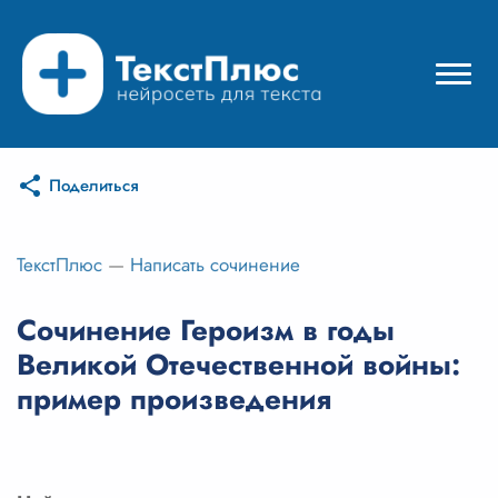
Поделиться
Режимы нейросети
Цены
ТекстПлюс
—
Написать сочинение
Вход
Сочинение Героизм в годы
Великой Отечественной войны:
Вход с Telegram
пример произведения