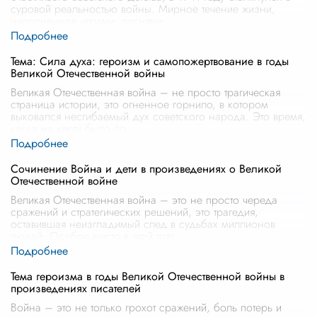
суровой реальностью войны. Мирное течение жизни,
наполненное играми, песнями
...
Тема: Сила духа: героизм и самопожертвование в годы
Великой Отечественной войны
Великая Отечественная война – не просто трагическая
страница истории, это огненное горнило, в котором
выковался несгибаемый дух советского народа. Это время,
когда на карту было по
...
Сочинение Война и дети в произведениях о Великой
Отечественной войне
Великая Отечественная война – это не просто череда
сражений и стратегических решений, это трагедия,
оставившая неизгладимый след в судьбах миллионов
людей. Особое место в этой траг
...
Тема героизма в годы Великой Отечественной войны в
произведениях писателей
Война – это не только грохот сражений, боль потерь и