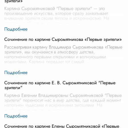
зрители»
Картина Сыромятниковой "Первые зрители" — это
произведение искусства, которое сразу захватывает
внимание зрителя своим теплом и искренностью. На
полотне изображена простая, но одно
...
Сочинение по картине Сыромятникова «Первые зрители»
Рассматривая картину Владимира Сыромятникова «Первые
зрители», мы окунаемся в атмосферу детства,
наполненного первыми открытиями и волнующими
моментами. Картина передает тот самый
...
Сочинение по картине Е. В. Сыромятниковой "Первые
зрители"
Картина Евгении Владимировны Сыромятниковой "Первые
зрители" переносит нас в мир детства, где каждый момент
наполнен чудесами и искренними эмоциями. На
изображении мы видим уютную
...
Сочинение по картине Елены Сыромятниковой «Первые