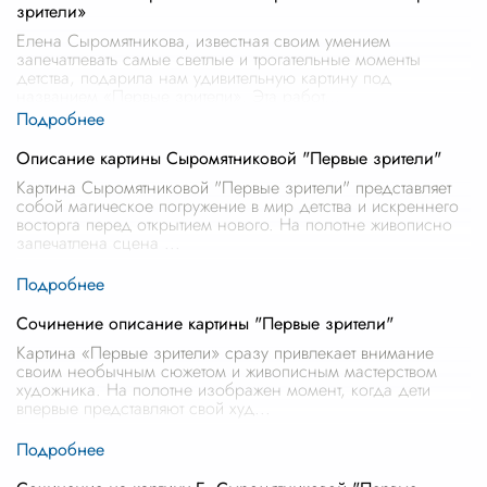
зрители»
Елена Сыромятникова, известная своим умением
запечатлевать самые светлые и трогательные моменты
детства, подарила нам удивительную картину под
названием «Первые зрители». Эта работ
...
Описание картины Сыромятниковой "Первые зрители"
Картина Сыромятниковой "Первые зрители" представляет
собой магическое погружение в мир детства и искреннего
восторга перед открытием нового. На полотне живописно
запечатлена сцена
...
Сочинение описание картины "Первые зрители"
Картина «Первые зрители» сразу привлекает внимание
своим необычным сюжетом и живописным мастерством
художника. На полотне изображен момент, когда дети
впервые представляют свой худ
...