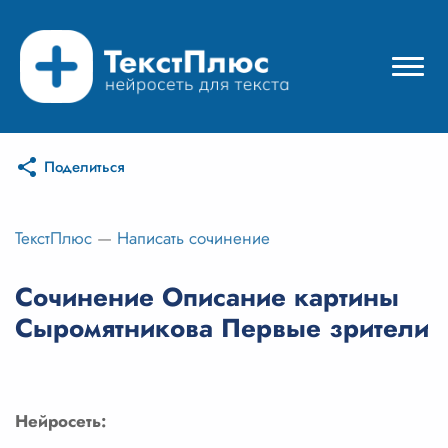
Поделиться
Режимы нейросети
Цены
ТекстПлюс
—
Написать сочинение
Вход
Сочинение Описание картины
Сыромятникова Первые зрители
Вход с Telegram
Нейросеть: