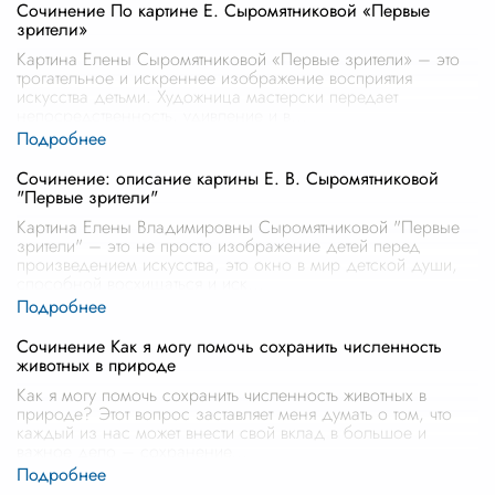
Сочинение По картине Е. Сыромятниковой «Первые
зрители»
Картина Елены Сыромятниковой «Первые зрители» – это
трогательное и искреннее изображение восприятия
искусства детьми. Художница мастерски передает
непосредственность, удивление и в
...
Сочинение: описание картины Е. В. Сыромятниковой
"Первые зрители"
Картина Елены Владимировны Сыромятниковой "Первые
зрители" – это не просто изображение детей перед
произведением искусства, это окно в мир детской души,
способной восхищаться и иск
...
Сочинение Как я могу помочь сохранить численность
животных в природе
Как я могу помочь сохранить численность животных в
природе? Этот вопрос заставляет меня думать о том, что
каждый из нас может внести свой вклад в большое и
важное дело – сохранение
...