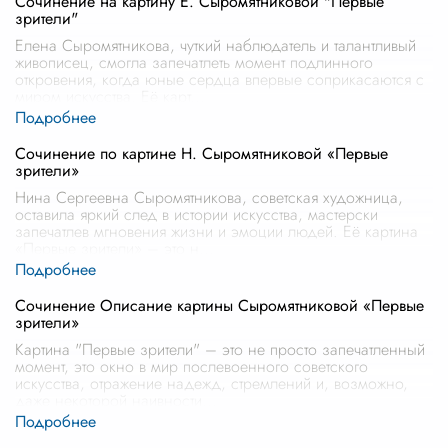
Сочинение на картину Е. Сыромятниковой "Первые
зрители"
Елена Сыромятникова, чуткий наблюдатель и талантливый
живописец, смогла запечатлеть момент подлинного
откровения, когда юные сердца впервые соприкасаются с
миром искусства. Её карт
...
Сочинение по картине Н. Сыромятниковой «Первые
зрители»
Нина Сергеевна Сыромятникова, советская художница,
оставила яркий след в истории искусства, мастерски
запечатлев мгновения жизни и эмоции людей. Её картина
«Первые зрители» – это н
...
Сочинение Описание картины Сыромятниковой «Первые
зрители»
Картина "Первые зрители" – это не просто запечатленный
момент, это окно в мир послевоенного советского
искусства, отражение надежд, стремлений и, возможно,
даже некоторой наивности
...