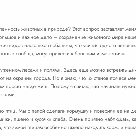
ленность животных в природе? Этот вопрос заставляет меня
большое и важное дело – сохранение животного мира наше
ия видов настолько глобальны, что усилия одного человек
ланные сообща, могут привести к большим изменениям.
уженном лесами и полями. Здесь еще можно встретить дик
т на окраины города. Но я знаю, что их становится все ме
 просто негде жить. Поэтому я считаю, что начинать нужно 
с нами.
ю птиц. Мы с папой сделали кормушку и повесили ее на д
ечки, пшено и кусочки хлеба. Очень приятно наблюдать, к
, что зимой птицам особенно тяжело находить корм, и наша