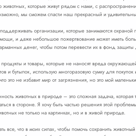
о животных, которые живут рядом с нами, с распространени
возможно, мы сможем спасти наш прекрасный и удивительн
о поддерживать организации, которые занимаются охраной
мощи, и даже небольшое пожертвование может иметь боль
карманных денег, чтобы потом перевести их в фонд защиты 
ь продукты и товары, которые не наносят вреда окружающе
тов и бутылок, использую многоразовую сумку для покупок 
что это не избавит мир от загрязнения, но это мой малень
нность животных в природе – это сложная задача, которая т
ваться в стороне. Я хочу быть частью решения этой проблемы
ивотных не только на картинках, но и в живой природе.
ть все, что в моих силах, чтобы помочь сохранить животны