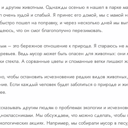
ь и другим животным. Однажды осенью я нашел в парке ма
л очень худой и слабый. Я принес его домой, мы с мамой 
быстро пошел на поправку, и через несколько дней мы выпу
адеюсь, что он смог благополучно перезимовать.
м – это бережное отношение к природе. Я стараюсь не му
еревьев. Ведь мусор может быть опасен для животных: они м
лки стекла. А сорванные цветы и сломанные ветки лишают ж
чно, чтобы остановить исчезновение редких видов животных
ние. Если каждый человек будет заботиться о природе и жи
ее.
ссказывать другим людям о проблемах экологии и исчезнов
дноклассниками. Мы обсуждаем, что можно сделать, чтобы 
 экологических акциях. Например, мы собирали мусор в лес