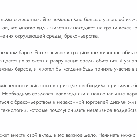
ильмы о животных. Это помогает мне больше узнать об их ж
знал, что многие виды животных находятся на грани исчезн
язнения окружающей среды, браконьерства.
нежном барсе. Это красивое и грациозное животное обитае
ащается из-за охоты и разрушения среды обитания. Я узнал
ных барсов, и я хотел бы когда-нибудь принять участие в 
 численности животных в природе необходимо принимать 
. Необходимо создавать заповедники и национальные парки
ться с браконьерством и незаконной торговлей дикими жи
 технологии, которые помогут снизить негативное воздейс
ожет внести свой вклад в это важное дело. Начинать нужно