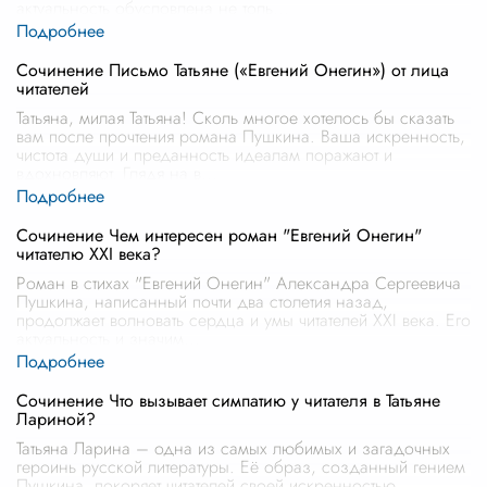
актуальность обусловлена не толь
...
Сочинение Письмо Татьяне («Евгений Онегин») от лица
читателей
Татьяна, милая Татьяна! Сколь многое хотелось бы сказать
вам после прочтения романа Пушкина. Ваша искренность,
чистота души и преданность идеалам поражают и
вдохновляют. Глядя на в
...
Сочинение Чем интересен роман "Евгений Онегин"
читателю XXI века?
Роман в стихах "Евгений Онегин" Александра Сергеевича
Пушкина, написанный почти два столетия назад,
продолжает волновать сердца и умы читателей XXI века. Его
актуальность и значим
...
Сочинение Что вызывает симпатию у читателя в Татьяне
Лариной?
Татьяна Ларина – одна из самых любимых и загадочных
героинь русской литературы. Её образ, созданный гением
Пушкина, покоряет читателей своей искренностью,