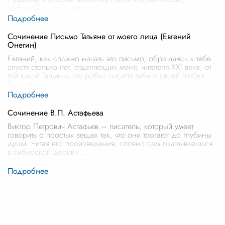
глубиной и неподдельной ч
...
Сочинение Письмо Татьяне от моего лица (Евгений
Онегин)
Евгений, как сложно начать это письмо, обращаясь к тебе
спустя столько лет, отделяющих меня, читателя XXI века, от
той юной Татьяны, что робко писала тебе о своей любви.
Твой образ
...
Сочинение В.П. Астафьева
Виктор Петрович Астафьев – писатель, который умеет
говорить о простых вещах так, что они трогают до глубины
души. Читая его произведения, словно сам оказываешься
в сибирской деревн
...