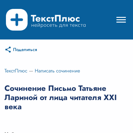
Поделиться
Режимы нейросети
Цены
ТекстПлюс
—
Написать сочинение
Вход
Сочинение Письмо Татьяне
Лариной от лица читателя XXI
Вход с Telegram
века