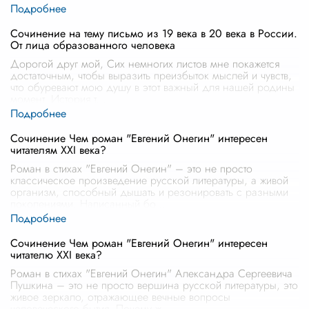
Сочинение на тему письмо из 19 века в 20 века в России.
От лица образованного человека
Дорогой друг мой, Сих немногих листов мне покажется
достаточным, чтобы выразить преизбыток мыслей и чувств,
что обуревают мою душу в этот важный для нашей родины
момент. История т
...
Сочинение Чем роман "Евгений Онегин" интересен
читателям XXI века?
Роман в стихах "Евгений Онегин" – это не просто
классическое произведение русской литературы, а живой
организм, способный дышать и резонировать с разными
поколениями. Написанный бо
...
Сочинение Чем роман "Евгений Онегин" интересен
читателю XXI века?
Роман в стихах "Евгений Онегин" Александра Сергеевича
Пушкина – это не просто вершина русской литературы, это
живое зеркало, отражающее вечные вопросы
человеческого бытия. Почему ж
...