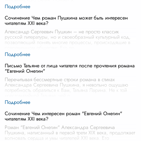
Сочинение Чем роман Пушкина может быть интересен
читателям XXI века?
Александр Сергеевич Пушкин – не просто классик
русской литературы, но и своеобразный культурный код,
позволяющий понять многие процессы, происходящие в
современном обществе. Его пр
...
Письмо Татьяне от лица читателя после прочтения романа
"Евгений Онегин"
Перечитывая бессмертные строки романа в стихах
Александра Сергеевича Пушкина, я невольно ощущаю
потребность обратиться к Вам, Татьяна Ларина. Не к той
хрестоматийной Татьяне, чей о
...
Сочинение Чем интересен роман "Евгений Онегин"
читателям XXI века?
Роман "Евгений Онегин" Александра Сергеевича
Пушкина, написанный в первой трети XIX века, продолжает
волновать сердца и умы читателей XXI века. Его