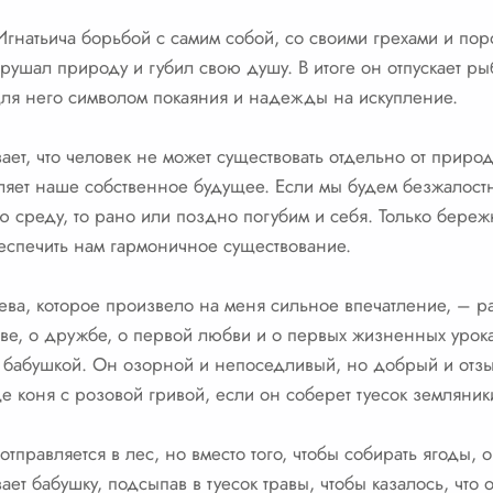
Игнатьича борьбой с самим собой, со своими грехами и пор
рушал природу и губил свою душу. В итоге он отпускает рыб
 для него символом покаяния и надежды на искупление.
ет, что человек не может существовать отдельно от природ
яет наше собственное будущее. Если мы будем безжалост
 среду, то рано или поздно погубим и себя. Только бере
еспечить нам гармоничное существование.
а, которое произвело на меня сильное впечатление, – ра
стве, о дружбе, о первой любви и о первых жизненных урока
 с бабушкой. Он озорной и непоседливый, но добрый и от
е коня с розовой гривой, если он соберет туесок земляник
отправляется в лес, но вместо того, чтобы собирать ягоды, 
вает бабушку, подсыпав в туесок травы, чтобы казалось, что