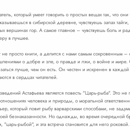
тель, который умеет говорить о простых вещах так, что они
казываешься в сибирской деревне, чувствуешь запах тайг
ых вершинах гор. А самое главное – чувствуешь боль и ра
веру в лучшее.
т не просто книги, а делится с нами самым сокровенным –
лениями о добре и зле, о правде и лжи, о войне и мире.
азаться лучше, чем он есть. Он честен и искренен в каждой
аются в сердцах читателей.
ведений Астафьева является повесть "Царь-рыба". Это не п
тношениях человека и природы, о моральной ответственно
ньер, который ловит рыбу варварскими способами, не задум
своей безнаказанности. Но однажды, во время очередной б
, "царь-рыбой", и эта встреча становится для него роковой.