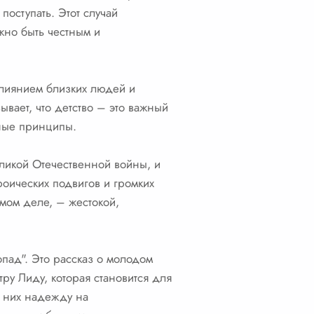
поступать. Этот случай
ужно быть честным и
 влиянием близких людей и
вает, что детство – это важный
ьные принципы.
еликой Отечественной войны, и
ероических подвигов и громких
самом деле, – жестокой,
пад". Это рассказ о молодом
тру Лиду, которая становится для
в них надежду на