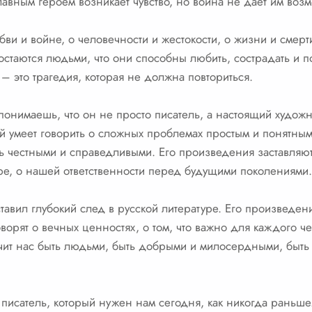
вным героем возникает чувство, но война не дает им возм
ви и войне, о человечности и жестокости, о жизни и смерти
стаются людьми, что они способны любить, сострадать и по
– это трагедия, которая не должна повториться.
понимаешь, что он не просто писатель, а настоящий художн
ый умеет говорить о сложных проблемах простым и понятным
ь честными и справедливыми. Его произведения заставляют
ре, о нашей ответственности перед будущими поколениями.
тавил глубокий след в русской литературе. Его произведени
оворят о вечных ценностях, о том, что важно для каждого ч
чит нас быть людьми, быть добрыми и милосердными, быт
 писатель, который нужен нам сегодня, как никогда раньше.