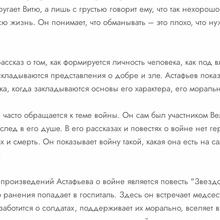
угает Витю, а лишь с грустью говорит ему, что так нехорошо 
сю жизнь. Он понимает, что обманывать – это плохо, что н
ассказ о том, как формируется личность человека, как под
кладываются представления о добре и зле. Астафьев показы
а, когда закладываются основы его характера, его морал
 часто обращается к теме войны. Он сам был участником В
след в его душе. В его рассказах и повестях о войне нет г
ах и смерть. Он показывает войну такой, какая она есть на 
.
произведений Астафьева о войне является повесть "Звездо
 ранения попадает в госпиталь. Здесь он встречает медсес
заботится о солдатах, поддерживает их морально, вселяет 