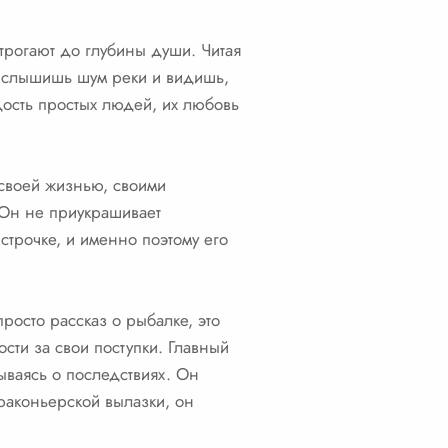
 трогают до глубины души. Читая
и, слышишь шум реки и видишь,
дость простых людей, их любовь
 своей жизнью, своими
 Он не приукрашивает
 строчке, и именно поэтому его
росто рассказ о рыбалке, это
сти за свои поступки. Главный
ываясь о последствиях. Он
раконьерской вылазки, он