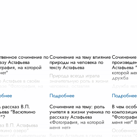
твенное сочинение по
Сочинение на тему влияние
Сочинение
азу Астафьева
природы на человека по
произведе
графия, на которой
тексту Астафьева
Астафьева 
нет"
которой мен
Природа всегда играла
дружба
р Астафьев в своём
значительную роль в жизни
азе "Фотография, на
человека, оставляя
Дружба явл
ой меня нет"
неизгладимый след на его
главных те
шляет о глубинных
судьбе и мировоззрении. В
Виктора Ас
еческих ценностях, о
произведениях Виктора
"Фотографи
 рассказ В.П.
Сочинение на тему: роль
В чем особ
что определяет нашу
Астафьева природа
меня нет". 
ьева "Васюткино
учителя в жизни ученика по
композици
ьную сущность и
предстает перед нами н
...
автор маст
о"?
рассказу Астафьева
"Фотографи
т нас частью
...
глубокие чу
«Фотография, на которой
меня нет" 
переживани
аз В.П. Астафьева
меня нет»
ткино озеро"
Особеннос
твует об удивительном
Виктор Астафьев в своем
рассказа "