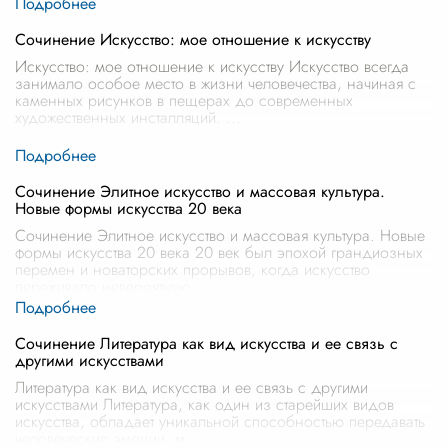
Сочинение Искусство: мое отношение к искусству
Искусство: мое отношение к искусству Искусство всегда
занимало особое место в жизни человечества, начиная с
каменных рисунков в пещерах до современных
художественных инсталляций.
...
Сочинение Элитное искусство и массовая культура.
Новые формы искусства 20 века
Сочинение Элитное искусство и массовая культура. Новые
формы искусства 20 века 20 век был эпохой грандиозных
перемен и новаторских прорывов, когда искусство
переживало невероятную
...
Сочинение Литература как вид искусства и ее связь с
другими искусствами
Литература как вид искусства и ее связь с другими
искусствами Литература, как один из старейших видов
искусства, обладает уникальной способностью передавать
человеческие эмоции, м
...