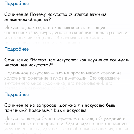
Сочинение Почему искусство считается важным
элементом общества?
Искусство, как одна из ключевых составляющих
человеческой культуры, играет важнейшую роль в развитии
и укреплении общества. В различных формах и
проявлениях, оно выступает носителе
...
Сочинение "Настоящее искусство: как научиться понимать
настоящее искусство?"
Подлинное искусство – это не просто набор красок на
холсте или сочетание звуков в мелодии. Это отражение
внутреннего мира художника, его переживаний, его
взгляда на окружающую дейс
...
Сочинение из вопросов: должно ли искусство быть
понятным? Красивым? Виды искусства
Искусство всегда было предметом споров, обсуждений и
бесконечных интерпретаций. Одни видят в нем отражение
действительности, другие – способ самовыражения, третьи
– источник эстети
...