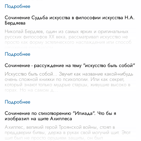
Сочинение Судьба искусства в философии искусства Н.А.
Бердяева
Николай Бердяев, один из самых ярких и оригинальных
русских философов XX века, рассматривал искусство не
просто как форму эстетического наслаждения или способ
отражения реальности,
...
Сочинение - рассуждение на тему "искусство быть собой"
Искусство быть собой… Звучит как название какой-нибудь
очень сложной книжки по психологии. Или как секрет,
который знают только мудрые старцы, живущие высоко в
горах. Но на самом д
...
Сочинение по стихотворению "Илиада". Что бы я
изобразил на щите Ахиллеса
Ахиллес, великий герой Троянской войны, стоял в
преддверии битвы, держа в руках свой могучий щит. Этот
щит был не просто орудием защиты, он был