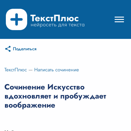
Поделиться
Режимы нейросети
Цены
ТекстПлюс
—
Написать сочинение
Вход
Сочинение Искусство
вдохновляет и пробуждает
Вход с Telegram
воображение