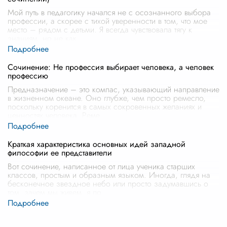
Мой путь в педагогику начался не с осознанного выбора
профессии, а скорее с тихой уверенности в том, что мое
место – рядом с детьми. Я всегда чувствовала тягу к
знаниям, но не как
...
Сочинение: Не профессия выбирает человека, а человек
профессию
Предназначение – это компас, указывающий направление
в жизненном океане. Оно глубже, чем просто ремесло,
поскольку коренится в самых сокровенных желаниях и
ценностях человека. Реме
...
Краткая характеристика основных идей западной
философии ее представители
Вот сочинение, написанное от лица ученика старших
классов, простым и образным языком. Иногда, глядя на
бесконечное звездное небо или просто задумавшись о
том, зачем мы живем, я ло
...