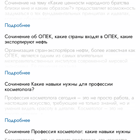
Сочинение на тему «Какие ценности народного братства
близки мне и каким образом?» предоставляет возможность
задуматься о тех фундаментальных принципах и идеалах,
которые объединяют
...
Сочинение об ОПЕК, какие страны входят в ОПЕК, какие
экспортируют нефть
Организация стран-экспортёров нефти, более известная как
ОПЕК, является одним из самых влиятельных
межправительственных институтов современной мировой
экономики. Её решения оказыва
...
Сочинение Какие навыки нужны для профессии
косметолога?
Профессия косметолога сегодня – это не просто работа, а
настоящее искусство, требующее не только знаний, но и
умения видеть красоту в деталях. Косметолог – это не
просто человек, к
...
Сочинение Профессия косметолог: какие навыки нужны
Косметология – это не просто профессия, это искусство