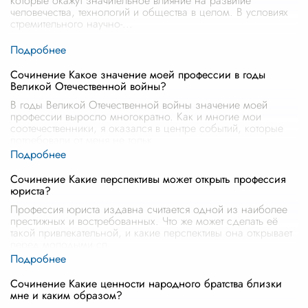
которые окажут значительное влияние на развитие
человечества, технологий и общества в целом. В условиях
стремительного научно-
...
Сочинение Какое значение моей профессии в годы
Великой Отечественной войны?
В годы Великой Отечественной войны значение моей
профессии выросло многократно. Как и многие мои
соотечественники, я оказался в центре событий, которые
потребовали от меня не тольк
...
Сочинение Какие перспективы может открыть профессия
юриста?
Профессия юриста издавна считается одной из наиболее
престижных и востребованных. Что же может сделать её
такой привлекательной, и какие перспективы она открывает
перед молодыми сп
...
Сочинение Какие ценности народного братства близки
мне и каким образом?