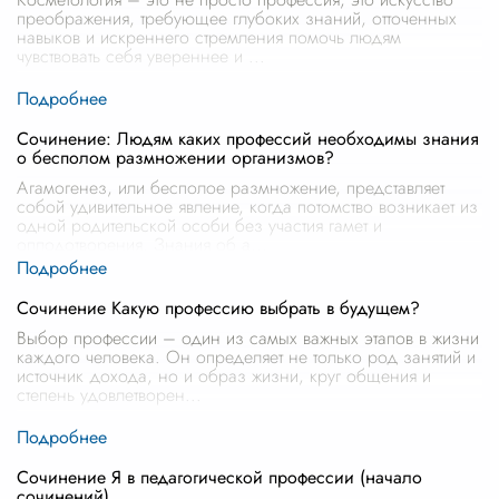
преображения, требующее глубоких знаний, отточенных
навыков и искреннего стремления помочь людям
чувствовать себя увереннее и
...
Сочинение: Людям каких профессий необходимы знания
о бесполом размножении организмов?
Агамогенез, или бесполое размножение, представляет
собой удивительное явление, когда потомство возникает из
одной родительской особи без участия гамет и
оплодотворения. Знания об а
...
Сочинение Какую профессию выбрать в будущем?
Выбор профессии – один из самых важных этапов в жизни
каждого человека. Он определяет не только род занятий и
источник дохода, но и образ жизни, круг общения и
степень удовлетворен
...
Сочинение Я в педагогической профессии (начало
сочинений)