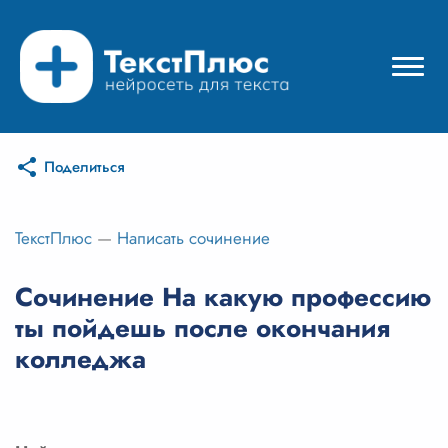
Поделиться
Режимы нейросети
Цены
ТекстПлюс
—
Написать сочинение
Вход
Сочинение На какую профессию
ты пойдешь после окончания
Вход с Telegram
колледжа