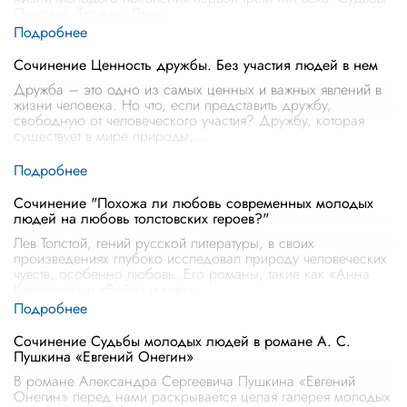
Онегина, Татьяны, Ленс
...
Сочинение Ценность дружбы. Без участия людей в нем
Дружба – это одно из самых ценных и важных явлений в
жизни человека. Но что, если представить дружбу,
свободную от человеческого участия? Дружбу, которая
существует в мире природы,
...
Сочинение "Похожа ли любовь современных молодых
людей на любовь толстовских героев?"
Лев Толстой, гений русской литературы, в своих
произведениях глубоко исследовал природу человеческих
чувств, особенно любовь. Его романы, такие как «Анна
Каренина» и «Война и мир»,
...
Сочинение Судьбы молодых людей в романе А. С.
Пушкина «Евгений Онегин»
В романе Александра Сергеевича Пушкина «Евгений
Онегин» перед нами раскрывается целая галерея молодых