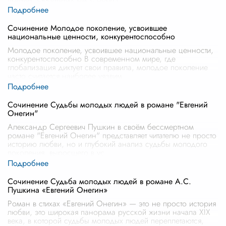
Сочинение Молодое поколение, усвоившее
национальные ценности, конкурентоспособно
Молодое поколение, усвоившее национальные ценности,
конкурентоспособно В современном мире, где
глобализация диктует свои правила, молодое поколение
часто считается наиболее уязвим
...
Сочинение Судьбы молодых людей в романе "Евгений
Онегин"
Александр Сергеевич Пушкин в своём бессмертном
романе "Евгений Онегин" представляет читателю не просто
историю любви, но и глубокий анализ судьбы молодого
поколения, выросшего в ус
...
Сочинение Судьба молодых людей в романе А.С.
Пушкина «Евгений Онегин»
Роман в стихах «Евгений Онегин» — это не просто история
любви, это широкая панорама русской жизни начала XIX
века, в которой судьбы молодых людей переплетаются,