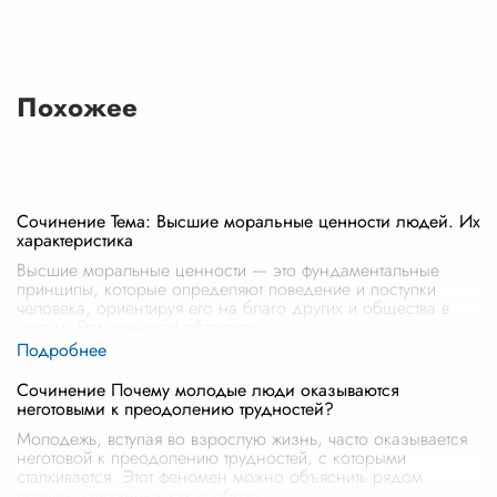
Похожее
Сочинение Тема: Высшие моральные ценности людей. Их
характеристика
Высшие моральные ценности — это фундаментальные
принципы, которые определяют поведение и поступки
человека, ориентируя его на благо других и общества в
целом. Эти ценности облагора
...
Сочинение Почему молодые люди оказываются
неготовыми к преодолению трудностей?
Молодежь, вступая во взрослую жизнь, часто оказывается
неготовой к преодолению трудностей, с которыми
сталкивается. Этот феномен можно объяснить рядом
причин, связанных как с образ
...