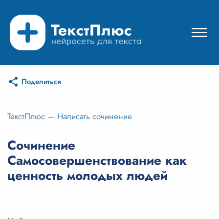
Поделиться
Режимы нейросети
Цены
ТекстПлюс
—
Написать сочинение
Вход
Сочинение
Самосовершенствование как
Вход с Telegram
ценность молодых людей