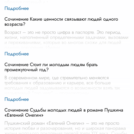
образуя сложный и т
...
Сочинение Какие ценности связывают людей одного
возраста?
Возраст – это не просто цифра в паспорте. Это период
жизни, наполненный определенными задачами, вызовами
и переживаниями, которые во многом схожи для людей
одного поколения. Именн
...
Сочинение Стоит ли молодым людям брать
промежуточный год?
В современном мире, где стремительно меняются
требования к образованию и карьере, все больше
молодых людей задумываются о возможности взять так
называемый "gap year" – промежуточны
...
Сочинение Судьбы молодых людей в романе Пушкина
«Евгений Онегин»
Пушкинский роман «Евгений Онегин» – это не просто
история любви и разочарования, но и широкая панорама
жизни молодого поколения первой трети XIX века. Судьбы