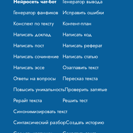
Нейросеть чат-бот
Генератор вывода
Генератор фанфиков
Исправить ошибки
Конспект по тексту
Контент-план
Написать доклад
Написать код
Написать пост
Написать реферат
Написать сочинение
Написать статью
Написать эссе
Озаглавить текст
Ответы на вопросы
Пересказ текста
Повысить уникальность
Проверить запятые
Рерайт текста
Решить тест
Синонимизировать текст
Синтаксический разбор
Создать историю