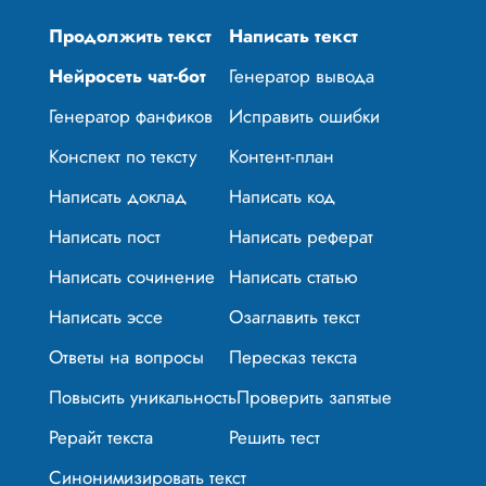
Продолжить текст
Написать текст
Нейросеть чат-бот
Генератор вывода
Генератор фанфиков
Исправить ошибки
Конспект по тексту
Контент-план
Написать доклад
Написать код
Написать пост
Написать реферат
Написать сочинение
Написать статью
Написать эссе
Озаглавить текст
Ответы на вопросы
Пересказ текста
Повысить уникальность
Проверить запятые
Рерайт текста
Решить тест
Синонимизировать текст