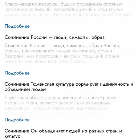
Классическая литература, будучи отражением сложных
человеческих эмоций, взаимоотношений и социальных
реалий разных эпох, обладает уникальной способностью
объединять людей. В своих
...
Сочинение России — люди, символы, образ
Сочинение России — люди, символы, образ Россия,
страна, раскинувшаяся на два континента, страна
безграничных просторов и вековых традиций, страна,
покоряющая своим величием и одно
...
Сочинение Тюменская культура формирует идентичность и
объединяет людей
Тюменская область, расположенная на перекрестке
Европы и Азии, является уникальным культурным
феноменом, который формирует идентичность и
объединяет людей, независимо от их этничес
...
Сочинение Он объединяет людей из разных стран и
культур