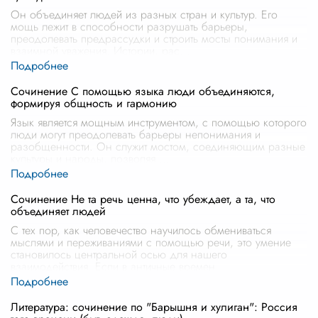
Он объединяет людей из разных стран и культур. Его
мощь лежит в способности разрушать барьеры,
преодолевать предрассудки и строить мосты понимания и
взаимной уважения. Истории, рас
...
Сочинение С помощью языка люди объединяются,
формируя общность и гармонию
Язык является мощным инструментом, с помощью которого
люди могут преодолевать барьеры непонимания и
разобщенности. Он служит мостом, соединяющим разные
культуры и народы, позволяя
...
Сочинение Не та речь ценна, что убеждает, а та, что
объединяет людей
С тех пор, как человечество научилось обмениваться
мыслями и переживаниями с помощью речи, это умение
становилось центральной осью для нашего
взаимодействия. Если в античные времен
...
Литература: сочинение по "Барышня и хулиган": Россия