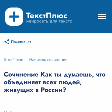
Поделиться
Режимы нейросети
Цены
ТекстПлюс
—
Написать сочинение
Вход
Сочинение Как ты думаешь, что
объединяет всех людей,
Вход с Telegram
живущих в России?