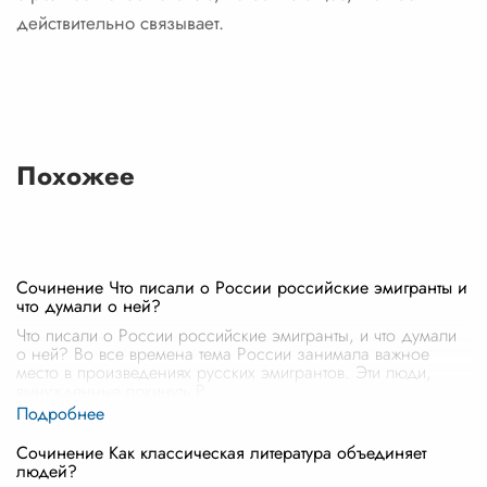
действительно связывает.
Похожее
Сочинение Что писали о России российские эмигранты и
что думали о ней?
Что писали о России российские эмигранты, и что думали
о ней? Во все времена тема России занимала важное
место в произведениях русских эмигрантов. Эти люди,
вынужденные покинуть Р
...
Сочинение Как классическая литература объединяет
людей?