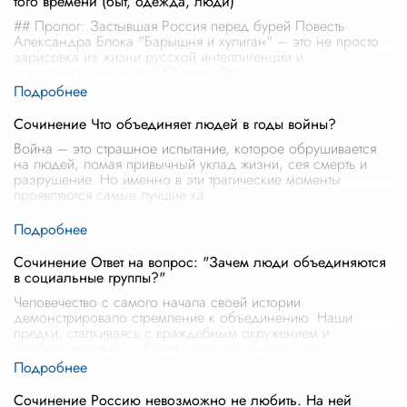
того времени (быт, одежда, люди)
## Пролог: Застывшая Россия перед бурей Повесть
Александра Блока "Барышня и хулиган" – это не просто
зарисовка из жизни русской интеллигенции и
простонародья начала XX века. Это г
...
Сочинение Что объединяет людей в годы войны?
Война – это страшное испытание, которое обрушивается
на людей, ломая привычный уклад жизни, сея смерть и
разрушение. Но именно в эти трагические моменты
проявляются самые лучшие ка
...
Сочинение Ответ на вопрос: "Зачем люди объединяются
в социальные группы?"
Человечество с самого начала своей истории
демонстрировало стремление к объединению. Наши
предки, сталкиваясь с враждебным окружением и
необходимостью добывать ресурсы, быстро осо
...
Сочинение Россию невозможно не любить. На ней