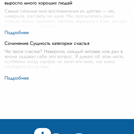
выросло много хороших людей
Самые сильные мои воспоминания из детства — это,
наверное, рассветы на даче. Мы просыпались рано,
солнце только начинало золотить верхушки сосен, воздух
был холодным и звонким, пах
...
Сочинение Сущность категории счастья
Что такое счастье? Наверное, каждый человек хоть раз в
жизни задавал себе этот вопрос. Я думаю об этом часто,
особенно когда смотрю на закат или вижу, как мама
улыбается после тяже
...