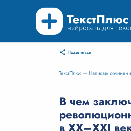
Поделиться
ТекстПлюс
—
Написать сочинен
В чем заклю
революционн
в XX–XXI ве