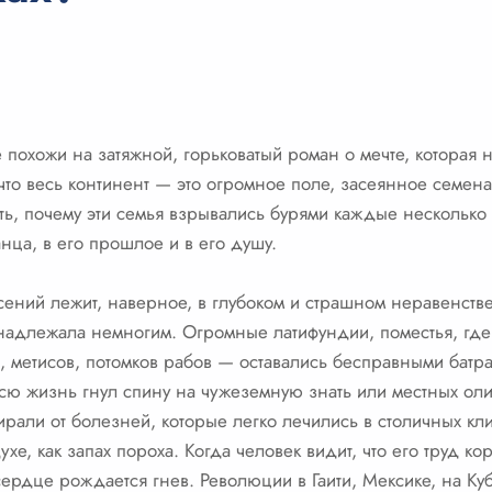
похожи на затяжной, горьковатый роман о мечте, которая н
, что весь континент — это огромное поле, засеянное семе
ть, почему эти семья взрывались бурями каждые несколько 
нца, в его прошлое и в его душу.
ясений лежит, наверное, в глубоком и страшном неравенств
надлежала немногим. Огромные латифундии, поместья, где 
метисов, потомков рабов — оставались бесправными батрак
сю жизнь гнул спину на чужеземную знать или местных оли
мирали от болезней, которые легко лечились в столичных кл
хе, как запах пороха. Когда человек видит, что его труд ко
сердце рождается гнев. Революции в Гаити, Мексике, на Ку