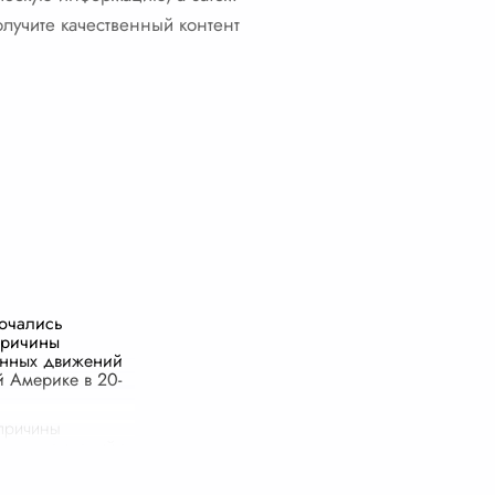
лучите качественный контент
ючались
причины
нных движений
й Америке в 20-
причины
нных движений в
Америке в XX и
многообразны и