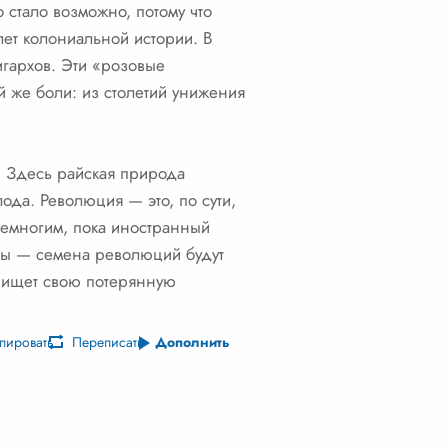
 стало возможно, потому что
ет колониальной истории. В
гархов. Эти «розовые
 же боли: из столетий унижения
в. Здесь райская природа
лода. Революция — это, по сути,
 немногим, пока иностранный
ноты — семена революций будут
и ищет свою потерянную
пировать
Переписать
Дополнить