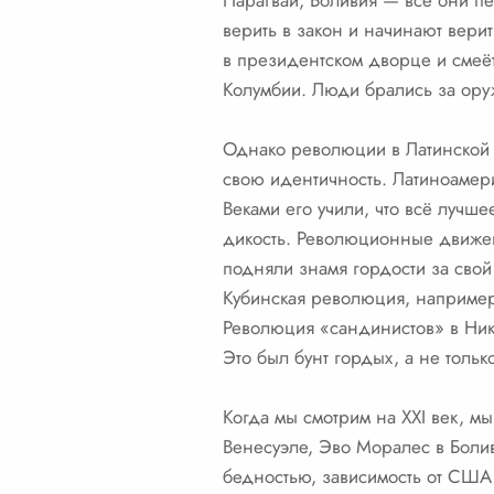
Парагвай, Боливия — все они пе
верить в закон и начинают верить
в президентском дворце и смеёт
Колумбии. Люди брались за оруж
Однако революции в Латинской А
свою идентичность. Латиноамер
Веками его учили, что всё лучше
дикость. Революционные движен
подняли знамя гордости за свой
Кубинская революция, например,
Революция «сандинистов» в Ник
Это был бунт гордых, а не тольк
Когда мы смотрим на XXI век, м
Венесуэле, Эво Моралес в Болив
бедностью, зависимость от США (