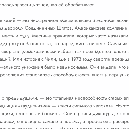
праведливости для тех, кто её обрабатывает.
люций — это иностранное вмешательство и экономическая 
им двором» Соединенных Штатов. Американские компании с
нефть и руду. Местные правители, которых часто называл
держку от Вашингтона, но народ жил в нищете. Самая изве
 свергали демократически избранных президентов только за 
ций. Или история с Чили, где в 1973 году свергли прези
онального унижения было невыносимым. Они видели, что 
 революция становилась способом сказать «нет» и вернуть
я с предыдущими, — это тотальная неспособность старых эл
радиция «каудильизма» — власти сильного человека. Но э
ещики, генералы и банкиры. Они строили диктатуры, котор
фарсом, оппозицию сажали в тюрьмы, а профсоюзы расстре