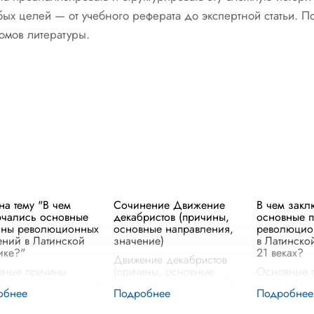
х целей — от учебного реферата до экспертной статьи. По
томов литературы.
на тему "В чем
Сочинение Движение
В чем закл
чались основные
декабристов (причины,
основные 
ины революционных
основные направления,
революцио
ний в Латинской
значение)
в Латинско
ике?"
21 веках?
Движение декабристов
вные причины
(причины, основные
Основные 
юционных движений в
направления, значение)
революцио
ской Америке сложны
Движение декабристов,
Латинской 
гослойны, уходят
возникавшее в начале XIX
XXI веках 