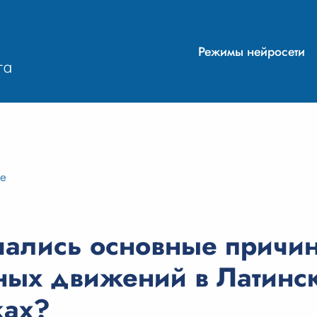
Режимы нейросети
ие
чались основные причи
ых движений в Латинс
ках?