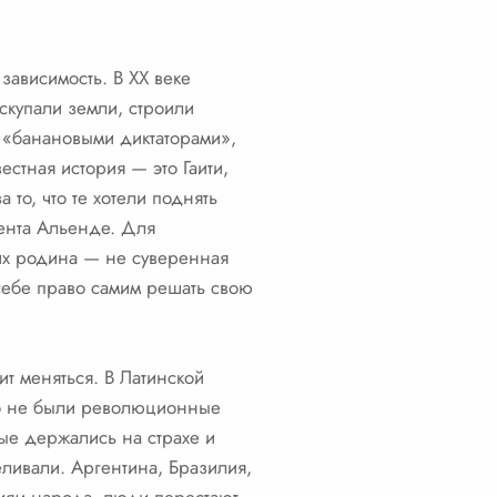
зависимость. В XX веке
купали земли, строили
и «банановыми диктаторами»,
стная история — это Гаити,
то, что те хотели поднять
дента Альенде. Для
их родина — не суверенная
 себе право самим решать свою
ит меняться. В Латинской
то не были революционные
ые держались на страхе и
ливали. Аргентина, Бразилия,