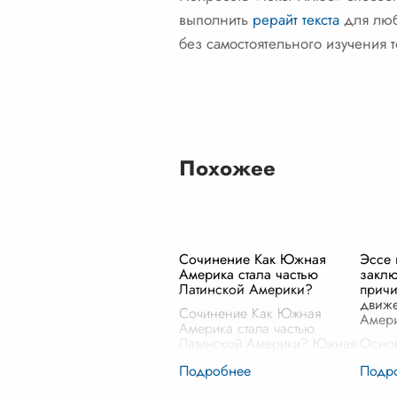
выполнить
рерайт текста
для любы
без самостоятельного изучения 
Похожее
Сочинение Как Южная
Эссе 
Америка стала частью
заклю
Латинской Америки?
прич
движе
Сочинение Как Южная
Амер
Америка стала частью
Латинской Америки? Южная
Осно
Америка — это континент,
револ
известный не только своей
Латин
потрясающей природной
и мно