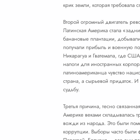
крик земли, которая требовала с
Второй огромный двигатель рево
Латинская Америка стала «задн
банановые плантации, добывали 
получали прибыль и военную под
Никарагуа и Гватемала, где США
налоги для иностранных корпора
латиноамериканца чувство наци
страна, а сырьевой придаток. И
судьбу.
Третья причина, тесно связанна
Америке веками складывалась т
вожди из народа. Это были пом
коррупции. Выборы часто были 