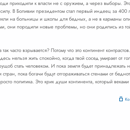
юди приходили к власти не с оружием, а через выборы. Это
силу. В Боливии президентом стал первый индеец за 400 л
екли на больницы и школы для бедных, а не в карманы оли
, они породили новые проблемы, но они родились из той
 так часто взрывается? Потому что это континент контрасто
десь нельзя жить спокойно, когда твой сосед умирает от го
трущоб стать человеком. И пока земля будет принадлежать
и стран, пока богачи будут отгораживаться стенами от бед
просто политика. Это крик души континента, который векам
Ко