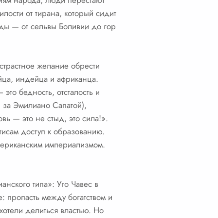
ниям народа, люди перестают
милости от тирана, который сидит
яды — от сельвы Боливии до гор
 страстное желание обрести
йца, индейца и африканца.
 это бедность, отсталость и
 за Эмилиано Сапатой),
ь — это не стыд, это сила!».
тисам доступ к образованию.
мериканским империализмом.
анского типа»: Уго Чавес в
: пропасть между богатством и
 хотели делиться властью. Но