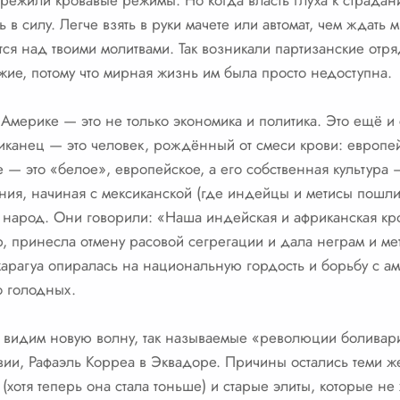
режили кровавые режимы. Но когда власть глуха к страда
 в силу. Легче взять в руки мачете или автомат, чем ждать 
ся над твоими молитвами. Так возникали партизанские отр
ие, потому что мирная жизнь им была просто недоступна.
мерике — это не только экономика и политика. Это ещё и
иканец — это человек, рождённый от смеси крови: европе
е — это «белое», европейское, а его собственная культура —
ия, начиная с мексиканской (где индейцы и метисы пошли
 народ. Они говорили: «Наша индейская и африканская кров
 принесла отмену расовой сегрегации и дала неграм и ме
арагуа опиралась на национальную гордость и борьбу с а
о голодных.
ы видим новую волну, так называемые «революции боливари
ии, Рафаэль Корреа в Эквадоре. Причины остались теми же
хотя теперь она стала тоньше) и старые элиты, которые не