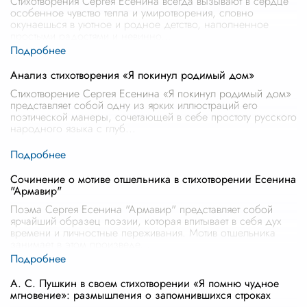
Стихотворения Сергея Есенина всегда вызывают в сердце
особенное чувство тепла и умиротворения, словно
окунаешься в уютное и родное детство, наполненное
простыми радостями и невинно
...
Анализ стихотворения «Я покинул родимый дом»
Стихотворение Сергея Есенина «Я покинул родимый дом»
представляет собой одну из ярких иллюстраций его
поэтической манеры, сочетающей в себе простоту русского
народного языка с глуб
...
Сочинение о мотиве отшельника в стихотворении Есенина
"Армавир"
Поэма Сергея Есенина "Армавир" представляет собой
ярчайший образец поэзии, которая впитывает в себя дух
времени и личностные переживания. Мотив отшельника
занимает в этом произведе
...
А. С. Пушкин в своем стихотворении «Я помню чудное
мгновение»: размышления о запомнившихся строках