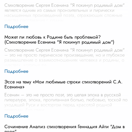
Стихотворение Сергея Есенина "Я покинул родимый дом"
является одним из самых пронзительных и лирически
насыщенных произведений поэта, отражающих сложные
чувства расставания с родны
...
Может ли любовь к Родине быть проблемой?
(Стихотворение Есенина "Я покинул родимый дом")
Стихотворение Сергея Есенина "Я покинул родимый дом"
– это не просто лирическое произведение, но и глубокое
размышление о взаимоотношениях человека и родины, о
чувствах, которые ра
...
Эссе на тему «Мои любимые строки стихотворений С.А.
Есенина»
Есенин – это не просто поэт, это целая эпоха в русской
литературе, эпоха, пропитанная болью, любовью, тоской по
уходящей Руси и восторгом перед красотой родной
природы. Его стихи,
...
Сочинение Анализ стихотворения Геннадия Айги "Дом в
поле"