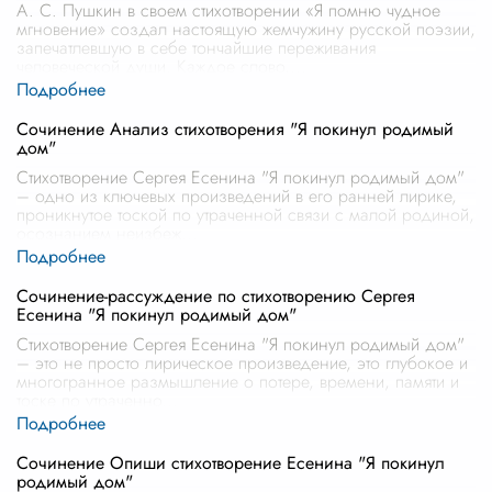
А. С. Пушкин в своем стихотворении «Я помню чудное
мгновение» создал настоящую жемчужину русской поэзии,
запечатлевшую в себе тончайшие переживания
человеческой души. Каждое слово,
...
Сочинение Анализ стихотворения "Я покинул родимый
дом"
Стихотворение Сергея Есенина "Я покинул родимый дом"
– одно из ключевых произведений в его ранней лирике,
проникнутое тоской по утраченной связи с малой родиной,
осознанием неизбеж
...
Сочинение-рассуждение по стихотворению Сергея
Есенина "Я покинул родимый дом"
Стихотворение Сергея Есенина "Я покинул родимый дом"
– это не просто лирическое произведение, это глубокое и
многогранное размышление о потере, времени, памяти и
тоске по утраченно
...
Сочинение Опиши стихотворение Есенина "Я покинул
родимый дом"