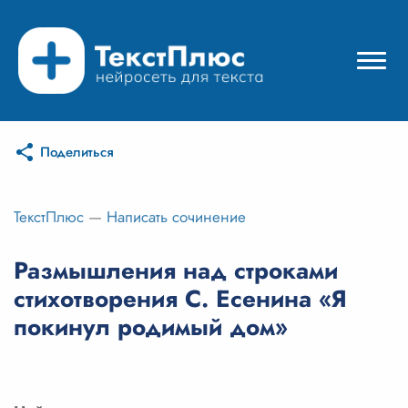
Поделиться
Режимы нейросети
Цены
ТекстПлюс
—
Написать сочинение
Вход
Размышления над строками
стихотворения С. Есенина «Я
Вход с Telegram
покинул родимый дом»