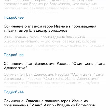
произведение Владимира Богомолова, моё внимание
безраздельно захватил главный герой — Иван. С первого
взгляда он показался мне личн
...
Сочинение о главном герое Иване из произведения
«Иван», автор Владимир Богомолов
Иван, главный герой произведения Владимира
Богомолова «Иван», — это юный разведчик, который
загрузил на свои плечи тяжелую ношу войны, не по годам
зрелый и суровый мальчик. Вместо
...
Сочинение Иван Денисович. Рассказ "Один день Ивана
Денисовича"
Сочинение Иван Денисович. Рассказ "Один день Ивана
Денисовича" Рассказ "Один день Ивана Денисовича"
Александра Солженицына является мощным и глубоко
трогающим произведением, описы
...
Сочинение: Описание главного героя Ивана из
произведения "Иван". Автор - Владимир Богомолов