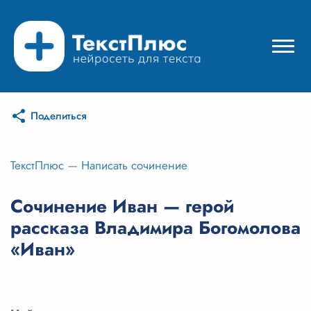
Поделиться
Режимы нейросети
Цены
ТекстПлюс
—
Написать сочинение
Вход
Сочинение Иван — герой
рассказа Владимира Богомолова
Вход с Telegram
«Иван»