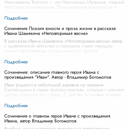
Николаевича Толстого — это Николенька Иртеньев, главный
персонаж произведения. Пронзительная искренность и
неподдельная честность Никол
...
Сочинение Поэзия юности и проза жизни в рассказе
Ивана Шамякина «Неповторимая весна»
В рассказе Ивана Шамякина «Неповторимая весна» автор
с удивительной чёткостью и лиризмом сумел передать
тонкое переплетение поэзии юности с прозой
повседневной жизни. Живописные об
...
Сочинение: описание главного героя Ивана с
произведения "Иван". Автор - Владимир Богомолов
Иван родился в небольшой деревне на окраине
Смоленщины в семье простых крестьян, которые с раннего
детства приучали его к труду. С детства он привык вставать
с восходом солнца, пом
...
Сочинение о главном герое Иване с произведения
Ивана, автор Владимир Богомолов
Вообще, когда я впервые принялся за литературное