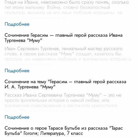
Глядя на Ивана, невозможно было сразу понять, сколько
лет этому мальчику. Война, словно безжалостный
скульптор, высекла на его лице глубокие морщины, не
соответствующие возрасту, о
...
Сочинение Герасим — главный герой рассказа Ивана
Тургенева "Муму"
Иван Сергеевич Тургенев, гениальный мастер русского
слова, в своем рассказе "Муму" создал, казалось бы,
простую, но невероятно глубокую и трагическую историю о
глухонемом крестьяни
...
Сочинение на тему "Герасим – главный герой рассказа
И. А. Тургенева "Муму"
Рассказ Ивана Сергеевича Тургенева "Муму" – это не
просто трогательная история о немой любви, или
трагическое повествование о жестокости крепостного
права. Это многогранное произве
...
Сочинение о герое Tарасе Бульбе из рассказа "Тарас
Бульба" Гоголя; Литература, 7 класс