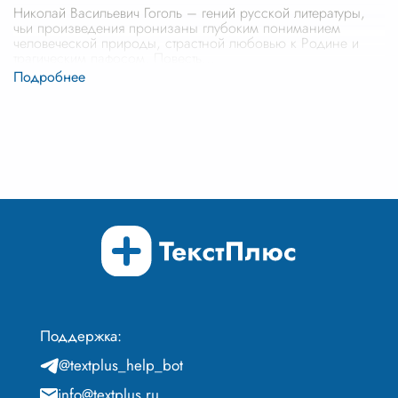
Николай Васильевич Гоголь – гений русской литературы,
чьи произведения пронизаны глубоким пониманием
человеческой природы, страстной любовью к Родине и
трагическим пафосом. Повесть
...
Поддержка:
@textplus_help_bot
info@textplus.ru