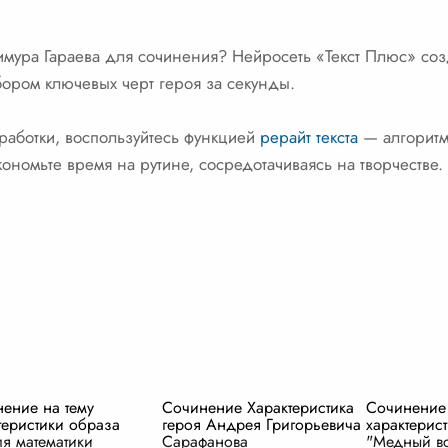
Тимура Гараева для сочинения? Нейросеть «Текст Плюс» со
бором ключевых черт героя за секунды.
оработки, воспользуйтесь функцией
рерайт текста
— алгоритм
ономьте время на рутине, сосредотачиваясь на творчестве.
ение на тему
Сочинение Характеристика
Сочинение
теристики образа
героя Андрея Григорьевича
характерист
ля математики
Сарафанова
"Медный в