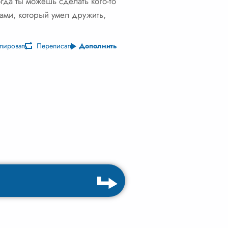
огда ты можешь сделать кого-то
зами, который умел дружить,
пировать
Переписать
Дополнить