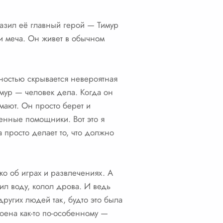
разил её главный герой — Тимур
 и меча. Он живет в обычном
ностью скрывается невероятная
имур — человек дела. Когда он
мают. Он просто берет и
венные помощники. Вот это я
 просто делает то, что должно
ко об играх и развлечениях. А
сил воду, колол дрова. И ведь
других людей так, будто это была
роена как-то по-особенному —