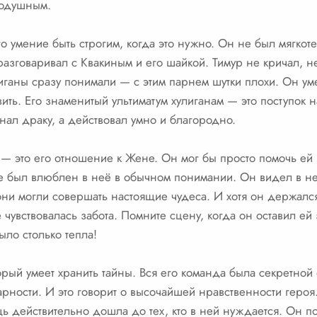
нодушным.
о умение быть строгим, когда это нужно. Он не был мягко
разговаривал с Квакиным и его шайкой. Тимур не кричал, не
улиганы сразу понимали — с этим парнем шутки плохи. Он ум
вить. Его знаменитый ультиматум хулиганам — это поступок
нал драку, а действовал умно и благородно.
 — это его отношение к Жене. Он мог бы просто помочь ей и
е был влюблен в неё в обычном понимании. Он видел в ней
ни могли совершать настоящие чудеса. И хотя он держался
 чувствовалась забота. Помните сцену, когда он оставил ей
ыло столько тепла!
торый умеет хранить тайны. Вся его команда была секретно
арности. И это говорит о высочайшей нравственности героя.
ощь действительно дошла до тех, кто в ней нуждается. Он п