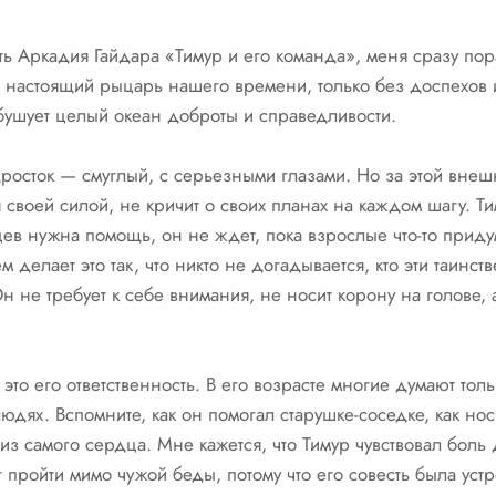
ть Аркадия Гайдара «Тимур и его команда», меня сразу по
 а настоящий рыцарь нашего времени, только без доспехов
бушует целый океан доброты и справедливости.
росток — смуглый, с серьезными глазами. Но за этой внеш
я своей силой, не кричит о своих планах на каждом шагу. Т
цев нужна помощь, он не ждет, пока взрослые что-то приду
 делает это так, что никто не догадывается, кто эти таинст
не требует к себе внимания, не носит корону на голове, а
то его ответственность. В его возрасте многие думают толь
людях. Вспомните, как он помогал старушке-соседке, как но
 из самого сердца. Мне кажется, что Тимур чувствовал боль 
 пройти мимо чужой беды, потому что его совесть была уст