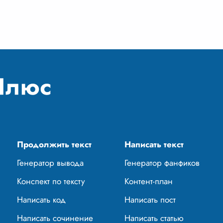
тавленных
...
Плюшкина. Это не просто
спешащих 
глупый или
...
бесконечно
Продолжить текст
Написать текст
Генератор вывода
Генератор фанфиков
Конспект по тексту
Контент-план
Написать код
Написать пост
Написать сочинение
Написать статью