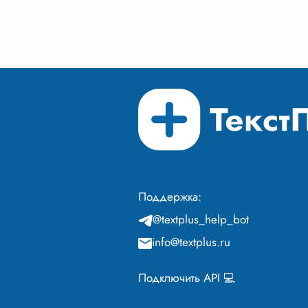
художник, рисует яркий и
...
предс
Поддержка:
@textplus_help_bot
info@textplus.ru
Подключить API 💻