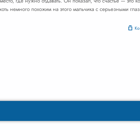
 место, где нужно отдавать. Он показал, что счастье — это к
 хоть немного похожим на этого мальчика с серьезными гла
Ко