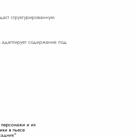
здаст структурированную
 адаптирует содержание под
 персонажи и их
ики в пьесе
садник"