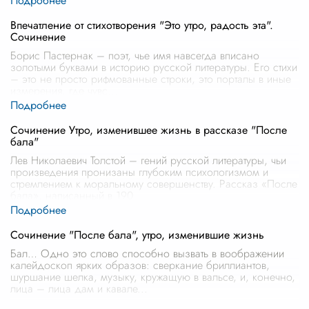
Впечатление от стихотворения "Это утро, радость эта".
Сочинение
Борис Пастернак – поэт, чье имя навсегда вписано
золотыми буквами в историю русской литературы. Его стихи
– это не просто рифмованные строки, это порталы в иные
измерения, где чувс
...
Сочинение Утро, изменившее жизнь в рассказе "После
бала"
Лев Николаевич Толстой – гений русской литературы, чьи
произведения пронизаны глубоким психологизмом и
стремлением к моральному совершенству. Рассказ «После
бала», написанный в 190
...
Сочинение "После бала", утро, изменившие жизнь
Бал… Одно это слово способно вызвать в воображении
калейдоскоп ярких образов: сверкание бриллиантов,
шуршание шелка, музыку, кружащую в вальсе, и, конечно,
лица – лица дам и кавале
...