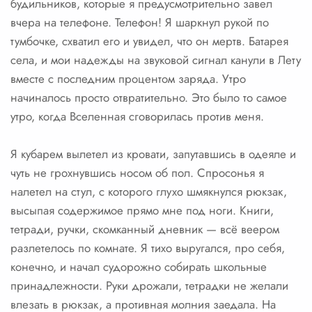
будильников, которые я предусмотрительно завел
вчера на телефоне. Телефон! Я шаркнул рукой по
тумбочке, схватил его и увидел, что он мертв. Батарея
села, и мои надежды на звуковой сигнал канули в Лету
вместе с последним процентом заряда. Утро
начиналось просто отвратительно. Это было то самое
утро, когда Вселенная сговорилась против меня.
Я кубарем вылетел из кровати, запутавшись в одеяле и
чуть не грохнувшись носом об пол. Спросонья я
налетел на стул, с которого глухо шмякнулся рюкзак,
высыпая содержимое прямо мне под ноги. Книги,
тетради, ручки, скомканный дневник — всё веером
разлетелось по комнате. Я тихо выругался, про себя,
конечно, и начал судорожно собирать школьные
принадлежности. Руки дрожали, тетрадки не желали
влезать в рюкзак, а противная молния заедала. На