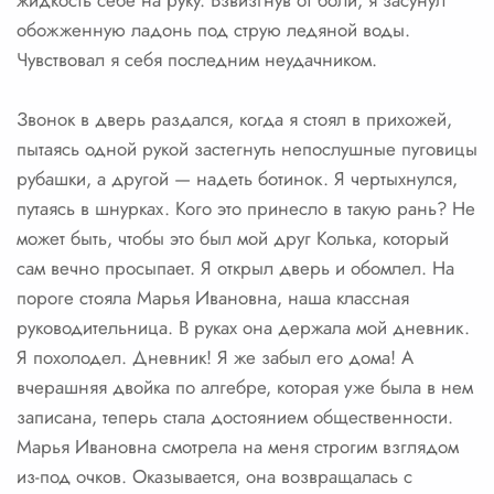
жидкость себе на руку. Взвизгнув от боли, я засунул
обожженную ладонь под струю ледяной воды.
Чувствовал я себя последним неудачником.
Звонок в дверь раздался, когда я стоял в прихожей,
пытаясь одной рукой застегнуть непослушные пуговицы
рубашки, а другой — надеть ботинок. Я чертыхнулся,
путаясь в шнурках. Кого это принесло в такую рань? Не
может быть, чтобы это был мой друг Колька, который
сам вечно просыпает. Я открыл дверь и обомлел. На
пороге стояла Марья Ивановна, наша классная
руководительница. В руках она держала мой дневник.
Я похолодел. Дневник! Я же забыл его дома! А
вчерашняя двойка по алгебре, которая уже была в нем
записана, теперь стала достоянием общественности.
Марья Ивановна смотрела на меня строгим взглядом
из-под очков. Оказывается, она возвращалась с