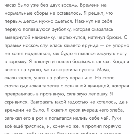
часах было уже без двух восемь. Времени на
нормальные сборы не оставалось. Я решил, что
первым делом нужно одеться. Накинул на себя
первую попавшуюся футболку, которая оказалась
вывернутой наизнанку, чертыхнулся, натянул брюки. С
правым носком случилась какая-то ерунда — он упорно
не хотел надеваться, как будто я пытался засунуть ногу
в варежку. Я плюнул и пошел босиком в тапках. Когда я
влетел на кухню, меня встретила пустота. Мама,
оказывается, ушла на работу пораньше. На столе
стояла одинокая тарелка с остывшей яичницей, которая
превратилась в противную, склизкую лепешку. Я
скривился. Завтракать такой гадостью не хотелось, да и
времени не было. Я схватил кусок вчерашнего хлеба,
запихал его в рот и попытался налить себе чай. Руки
всё ещё тряслись, и, конечно же, я пролил горячую