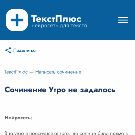
Поделиться
Режимы нейросети
Цены
ТекстПлюс
—
Написать сочинение
Вход
Сочинение Утро не задалось
Вход с Telegram
Нейросеть:
В то утро я проснулся от того, что солнце било прямо в