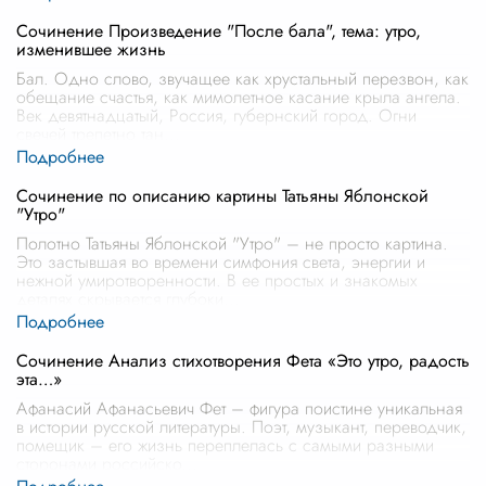
Сочинение Произведение "После бала", тема: утро,
изменившее жизнь
Бал. Одно слово, звучащее как хрустальный перезвон, как
обещание счастья, как мимолетное касание крыла ангела.
Век девятнадцатый, Россия, губернский город. Огни
свечей трепетно тан
...
Сочинение по описанию картины Татьяны Яблонской
"Утро"
Полотно Татьяны Яблонской "Утро" – не просто картина.
Это застывшая во времени симфония света, энергии и
нежной умиротворенности. В ее простых и знакомых
деталях скрывается глубоки
...
Сочинение Анализ стихотворения Фета «Это утро, радость
эта…»
Афанасий Афанасьевич Фет – фигура поистине уникальная
в истории русской литературы. Поэт, музыкант, переводчик,
помещик – его жизнь переплелась с самыми разными
сторонами российско
...