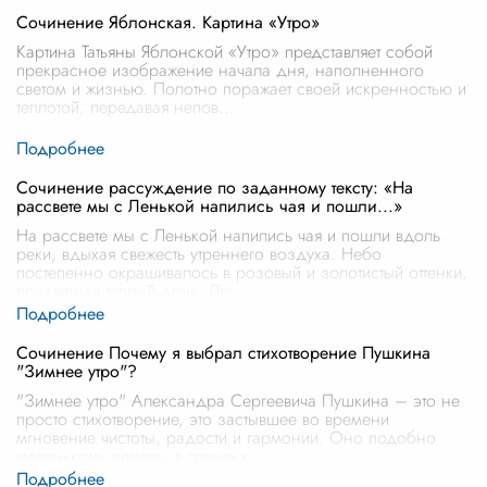
Сочинение Яблонская. Картина «Утро»
Картина Татьяны Яблонской «Утро» представляет собой
прекрасное изображение начала дня, наполненного
светом и жизнью. Полотно поражает своей искренностью и
теплотой, передавая непов
...
Сочинение рассуждение по заданному тексту: «На
рассвете мы с Ленькой напились чая и пошли...»
На рассвете мы с Ленькой напились чая и пошли вдоль
реки, вдыхая свежесть утреннего воздуха. Небо
постепенно окрашивалось в розовый и золотистый оттенки,
предвещая теплый день. Лег
...
Сочинение Почему я выбрал стихотворение Пушкина
"Зимнее утро"?
"Зимнее утро" Александра Сергеевича Пушкина – это не
просто стихотворение, это застывшее во времени
мгновение чистоты, радости и гармонии. Оно подобно
маленькому алмазу, в гранях к
...