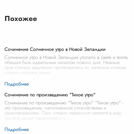
Похожее
Сочинение Солнечное утро в Новой Зеландии
Солнечное утро в Новой Зеландии утопало в свете и тепле,
обещая быть идеальным началом нового дня. Нежные
лучи солнца медленно протягивались по зелёным холмам,
словно золотые ленто
...
Сочинение по произведению "Тихое утро"
Сочинение по произведению "Тихое утро" "Тихое утро" -
это произведение, наполненное спокойствием и
умиротворением. Оно словно переносит читателя в мир,
где все дышит гармонией и с
...