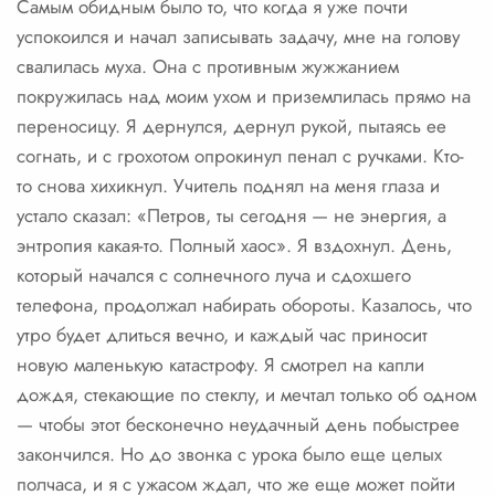
Самым обидным было то, что когда я уже почти
успокоился и начал записывать задачу, мне на голову
свалилась муха. Она с противным жужжанием
покружилась над моим ухом и приземлилась прямо на
переносицу. Я дернулся, дернул рукой, пытаясь ее
согнать, и с грохотом опрокинул пенал с ручками. Кто-
то снова хихикнул. Учитель поднял на меня глаза и
устало сказал: «Петров, ты сегодня — не энергия, а
энтропия какая-то. Полный хаос». Я вздохнул. День,
который начался с солнечного луча и сдохшего
телефона, продолжал набирать обороты. Казалось, что
утро будет длиться вечно, и каждый час приносит
новую маленькую катастрофу. Я смотрел на капли
дождя, стекающие по стеклу, и мечтал только об одном
— чтобы этот бесконечно неудачный день побыстрее
закончился. Но до звонка с урока было еще целых
полчаса, и я с ужасом ждал, что же еще может пойти