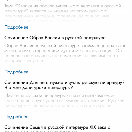
Тема "Эволюция образа маленького человека в русской
литературе" является значимым аспектом русского
литературного наследия, отражающим социальные,
политические и культурные изменен
...
Сочинение Образ России в русской литературе
Образ России в русской литературе занимает центральное
место, являясь отражением духа и менталитета нации. Он
претерпевал значительные изменения в зависимости от
исторических услов
...
Сочинение Для чего нужно изучать русскую литературу?
Что мне дали уроки литературы?
Изучение русской литературы является неотъемлемой
частью нашего культурного и духовного развития. Русская
литература – это кладезь знаний, опыта и мудрости,
накопленных многими пок
...
Сочинение Семья в русской литературе XIX века с