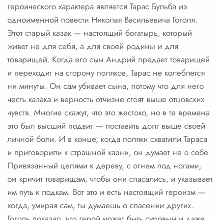
героического характера является Тарас Бульба из
одноименной повести Николая Васильевича Гоголя.
Этот старый казак — настоящий богатырь, который
живет не для себя, а для своей родины и для
товарищей. Когда его сын Андрий предает товарищей
и переходит на сторону поляков, Тарас не колеблется
ни минуты. Он сам убивает сына, потому что для него
честь казака и верность отчизне стоят выше отцовских
чувств. Многие скажут, что это жестоко, но в те времена
это был высший подвиг — поставить долг выше своей
личной боли. И в конце, когда поляки схватили Тараса
и приговорили к страшной казни, он думает не о себе.
Привязанный цепями к дереву, с огнем под ногами,
он кричит товарищам, чтобы они спасались, и указывает
им путь к лодкам. Вот это и есть настоящий героизм —
когда, умирая сам, ты думаешь о спасении других.
Гоголь показал, что герой может быть суровым и даже