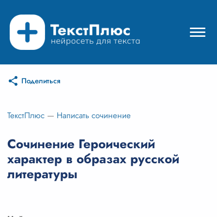
Поделиться
Режимы нейросети
Цены
ТекстПлюс
—
Написать сочинение
Вход
Сочинение Героический
характер в образах русской
Вход с Telegram
литературы