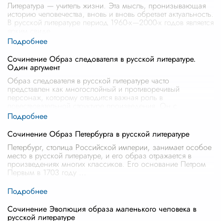
Литература — учитель жизни. Эта мысль, пронизывающая
историю человечества, вновь и вновь обретает актуальность.
В русской литературе период 1960-х—2000-х годов является
ярким свиде
...
Сочинение Образ следователя в русской литературе.
Один аргумент
Образ следователя в русской литературе часто
представлен как многослойный и противоречивый
персонаж, которому отводится важная роль в
повествовательной структуре произведения. Он с
...
Сочинение Образ Петербурга в русской литературе
Петербург, столица Российской империи, занимает особое
место в русской литературе, и его образ отражается в
произведениях многих классиков. Его основание Петром
Первым в 1703 году
...
Сочинение Эволюция образа маленького человека в
русской литературе