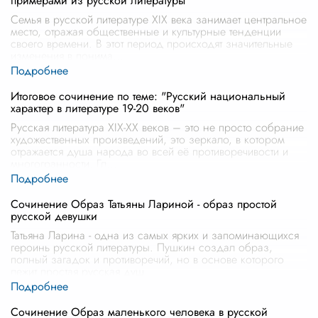
примерами из русской литературы
Семья в русской литературе XIX века занимает центральное
место, отражая общественные и культурные тенденции
своего времени. В этот период происходят значительные
изменения в понима
...
Итоговое сочинение по теме: "Русский национальный
характер в литературе 19-20 веков"
Русская литература XIX-XX веков – это не просто собрание
художественных произведений, это зеркало, в котором
отражается душа народа во всей её противоречивости и
многогранности. Гл
...
Сочинение Образ Татьяны Лариной - образ простой
русской девушки
Татьяна Ларина - одна из самых ярких и запоминающихся
героинь русской литературы. Пушкин создал образ,
полный загадок и противоречий, но в основе которого
лежит простая русская душ
...
Сочинение Образ маленького человека в русской