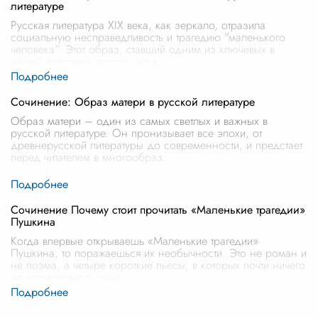
литературе
Русская литература XIX века, как зеркало, отразила
социальную несправедливость и трагедию "маленького
человека". Этот образ, ставший одним из ключевых в
нашей классике, воплощает в
...
Сочинение: Образ матери в русской литературе
Образ матери – один из самых светлых и важных в
русской литературе. Он пронизывает все эпохи, от
древнерусской литературы до современности, и предстает
перед читателем в многообраз
...
Сочинение Почему стоит прочитать «Маленькие трагедии»
Пушкина
Когда впервые открываешь «Маленькие трагедии»
Пушкина, то поражаешься их необычности. Это не роман и
не поэма, а четыре короткие пьесы, в которых почти ничего
не происходит с точки
...