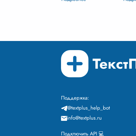
протяжении всей жизни, от
интер
детских игр в песочнице до
Ориен
мудрых бесед у камина в
бывае
зрелом возрасте. Но ч
...
когда
подли
одно 
Поддержка:
@textplus_help_bot
info@textplus.ru
Подключить API 💻