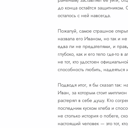
раненым) заставляет её уйти, от
до конца остаётся защитником. О
осталось с ней навсегда.
Пожалуй, самое страшное открыт
назвала его Иваном, но так и н
едва ли не предателями, и прав
глубоко, как и его тело где-то 
не тот, кто удостоен официально
способность любить, надеяться и
Подводя итог, я бы сказал так:
Иван, за которым стоит миллион 
растерял в себе душу. Кто согре
последним куском хлеба и спосо
не столько история о побеге, ск
настоящий человек — это тот, кт