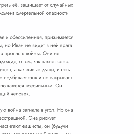
греть её, защищает от случайных
в момент смертельной опасности
шая и обессиленная, прижимается
ы, но Иван не видит в ней врага
ез пропасть войны. Они не
адежде, о том, как пахнет сено.
рицел, а как живые души, и есть
 подбивает танк и не закрывает
зло кажется всесильным. Он
ящий человек.
ую война загнала в угол. Но она
бесстрашной. Она рискует
настигают фашисты, он (будучи