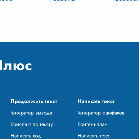
претаций.
задуматься о природе
выходят со
тироваться в нём
доброты, о том, как она
законы. Он
т непросто, особенно
проявляется в мире и какое
человека на
 речь заходит о
влияние оказывает на
верность с
нности. Что делает
окружающих. Юшка –
...
самое
...
произведен
...
Продолжить текст
Написать текст
Генератор вывода
Генератор фанфиков
Конспект по тексту
Контент-план
Написать код
Написать пост