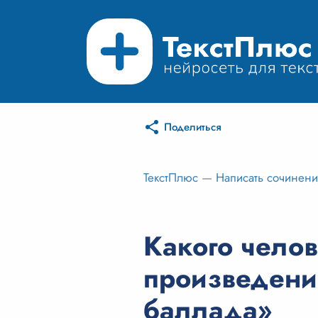
Поделиться
ТекстПлюс
—
Написать сочинен
Какого челов
произведени
баллада»