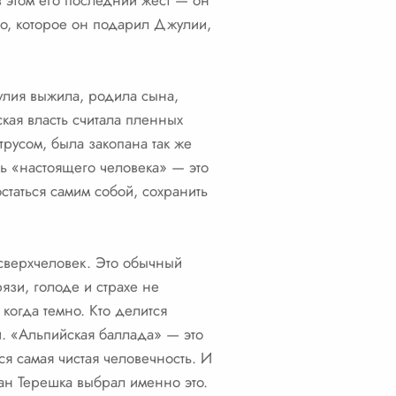
 в этом его последний жест — он
тво, которое он подарил Джулии,
улия выжила, родила сына,
кая власть считала пленных
трусом, была закопана так же
нь «настоящего человека» — это
остаться самим собой, сохранить
 сверхчеловек. Это обычный
рязи, голоде и страхе не
 когда темно. Кто делится
и. «Альпийская баллада» — это
ся самая чистая человечность. И
Иван Терешка выбрал именно это.