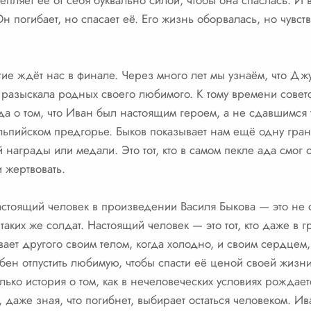
цепляет её от себя буквально силой, чтобы она спаслась. И
н погибает, но спасает её. Его жизнь оборвалась, но чувс
ие ждёт нас в финале. Через много лет мы узнаём, что Дж
е разыскала родных своего любимого. К тому времени советс
да о том, что Иван был настоящим героем, а не сдавшимся 
в альпийском предгорье. Быков показывает нам ещё одну гра
й награды или медали. Это тот, кто в самом пекле ада смог 
 жертвовать.
 настоящий человек в произведении Василя Быкова — это не
таких же солдат. Настоящий человек — это тот, кто даже в г
вает другого своим телом, когда холодно, и своим сердцем,
бен отпустить любимую, чтобы спасти её ценой своей жизн
олько история о том, как в нечеловеческих условиях рождает
о, даже зная, что погибнет, выбирает остаться человеком. 