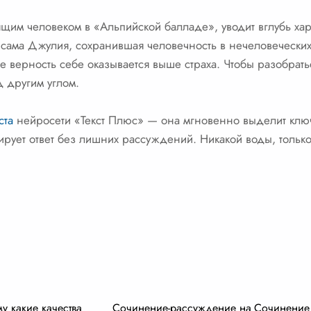
тоящим человеком в «Альпийской балладе», уводит вглубь ха
ама Джулия, сохранившая человечность в нечеловеческих 
де верность себе оказывается выше страха. Чтобы разобратьс
д другим углом.
ста
нейросети «Текст Плюс» — она мгновенно выделит клю
ирует ответ без лишних рассуждений. Никакой воды, только 
му какие качества
Сочинение-рассуждение на
Сочинение 