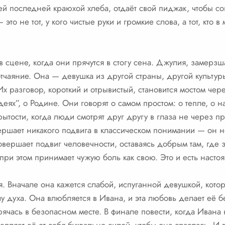
ней последней краюхой хлеба, отдаёт свой пиджак, чтобы со
это не тот, у кого чистые руки и громкие слова, а тот, кто 
в сцене, когда они прячутся в стогу сена. Джулия, замерз
отчаяние. Она — девушка из другой страны, другой культур
Их разговор, короткий и отрывистый, становится мостом чер
деях”, о Родине. Они говорят о самом простом: о тепле, о н
крытости, когда люди смотрят друг другу в глаза не через п
ршает никакого подвига в классическом понимании — он не
овершает подвиг человечности, оставаясь добрым там, где 
 при этом принимает чужую боль как свою. Это и есть насто
. Вначале она кажется слабой, испуганной девушкой, котор
у духа. Она влюбляется в Ивана, и эта любовь делает её 
рячась в безопасном месте. В финале повести, когда Ивана 