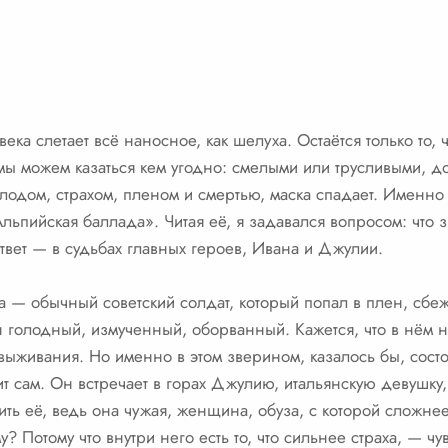
ека слетает всё наносное, как шелуха. Остаётся только то, 
мы можем казаться кем угодно: смелыми или трусливыми, д
олодом, страхом, пленом и смертью, маска спадает. Именно
льпийская баллада». Читая её, я задавался вопросом: что 
ответ — в судьбах главных героев, Ивана и Джулии.
 — обычный советский солдат, который попал в плен, сбеж
н голодный, измученный, оборванный. Кажется, что в нём н
 выживания. Но именно в этом зверином, казалось бы, сост
т сам. Он встречает в горах Джулию, итальянскую девушку, 
ить её, ведь она чужая, женщина, обуза, с которой сложне
? Потому что внутри него есть то, что сильнее страха, — чу