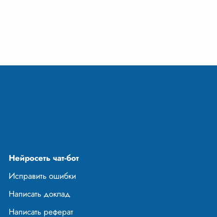
вершенно другие
а проверяет
 прочность, на
воим идеалам и,
Нейросеть чат-бот
Исправить ошибки
Написать доклад
Написать реферат