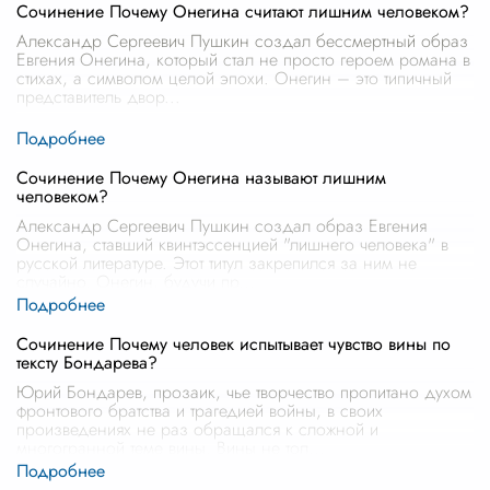
Сочинение Почему Онегина считают лишним человеком?
Александр Сергеевич Пушкин создал бессмертный образ
Евгения Онегина, который стал не просто героем романа в
стихах, а символом целой эпохи. Онегин – это типичный
представитель двор
...
Сочинение Почему Онегина называют лишним
человеком?
Александр Сергеевич Пушкин создал образ Евгения
Онегина, ставший квинтэссенцией "лишнего человека" в
русской литературе. Этот титул закрепился за ним не
случайно. Онегин, будучи пр
...
Сочинение Почему человек испытывает чувство вины по
тексту Бондарева?
Юрий Бондарев, прозаик, чье творчество пропитано духом
фронтового братства и трагедией войны, в своих
произведениях не раз обращался к сложной и
многогранной теме вины. Вины не тол
...