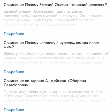
Сочинение Почему Евгений Онегин - «лишний человек»?
Евгений Онегин, безусловно, одна из самых
противоречивых фигур русской литературы. Он - продукт
своего времени, аристократ, получивший блестящее
образование, но не нашедший примене
...
Сочинение Почему человеку с чувством юмора легче
жить?
Жизнь редко бывает усыпана розами, чаще – терниями. И
умение продираться сквозь эти тернии с улыбкой на лице
– это не просто признак оптимизма, а настоящий секрет
жизнестойкости. Ч
...
Сочинение по картине А. Дейнеки «Оборона
Севастополя»
Передо мной репродукция картины Александра Дейнеки
«Оборона Севастополя». Когда я впервые увидел это
полотно, меня охватило странное чувство: смесь гордости,
страха и какой-то холо
...