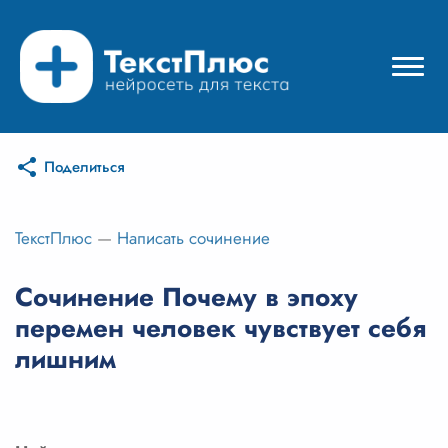
Поделиться
Режимы нейросети
Цены
ТекстПлюс
—
Написать сочинение
Вход
Сочинение Почему в эпоху
перемен человек чувствует себя
Вход с Telegram
лишним