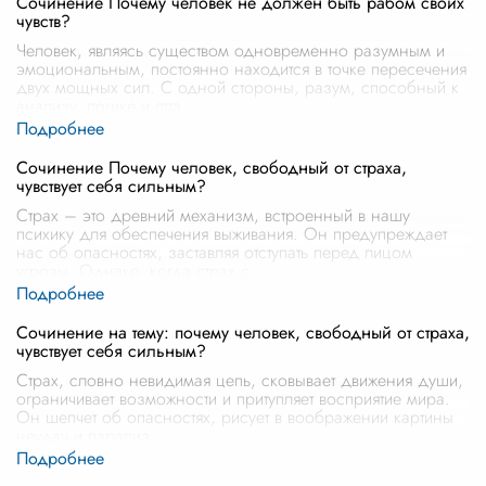
Сочинение Почему человек не должен быть рабом своих
чувств?
Человек, являясь существом одновременно разумным и
эмоциональным, постоянно находится в точке пересечения
двух мощных сил. С одной стороны, разум, способный к
анализу, логике и пла
...
Сочинение Почему человек, свободный от страха,
чувствует себя сильным?
Страх – это древний механизм, встроенный в нашу
психику для обеспечения выживания. Он предупреждает
нас об опасностях, заставляя отступать перед лицом
угрозы. Однако, когда страх с
...
Сочинение на тему: почему человек, свободный от страха,
чувствует себя сильным?
Страх, словно невидимая цепь, сковывает движения души,
ограничивает возможности и притупляет восприятие мира.
Он шепчет об опасностях, рисует в воображении картины
неудач и парализ
...