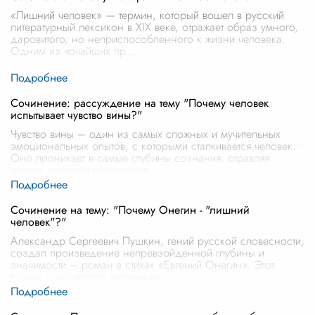
«Лишний человек» — термин, который вошел в русский
литературный лексикон в XIX веке, отражает образ умного,
даровитого, но неприспособленного к жизни человека.
Одним из ярчайших пр
...
Сочинение: рассуждение на тему "Почему человек
испытывает чувство вины?"
Чувство вины – один из самых сложных и мучительных
эмоциональных опытов, с которыми сталкивается человек.
Оно проникает в самые глубины сознания, отравляя
мысли, омрачая настроение
...
Сочинение на тему: "Почему Онегин - "лишний
человек"?"
Александр Сергеевич Пушкин, гений русской словесности,
создал произведение непревзойденной глубины и
значимости – роман в стихах «Евгений Онегин». Этот
роман – не просто история лю
...