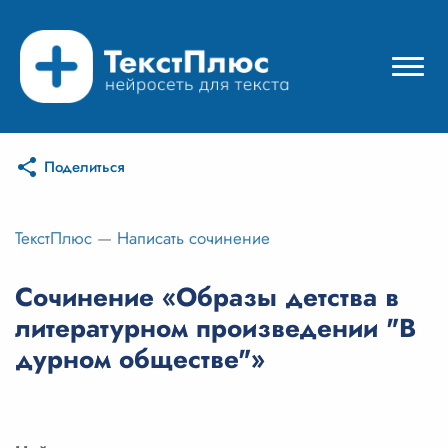
Поделиться
Режимы нейросети
Цены
ТекстПлюс
—
Написать сочинение
Вход
Сочинение «Образы детства в
литературном произведении "В
Вход с Telegram
дурном обществе"»