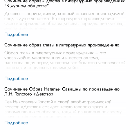
Сочинение образы детства в литературных произведениях
"В дурном обществе"
Детство — период жизни, который оставляет неизгладимый
след в душе человека. В литературных произведениях
часто изображаются образы детства, передающие чувства,
мысли и мечты юных
...
Сочинение образ главы в литературных произведениях
Образ главы в литературных произведениях – это
чрезвычайно многогранная и интересная тема,
раскрывающая перед читателем все богатство человеческой
природы и социальных взаимодейств
...
Сочинение Образ Натальи Савишны по произведению
Л.Н. Толстого «Детство»
Лев Николаевич Толстой в своей автобиографической
повести «Детство» создает целую галерею ярких и
запоминающихся образов, каждый из которых по-своему
влияет на формирование личност
...