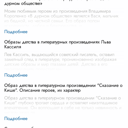
дурном обществе»
Моим любимым героем из произведения Владимира
Короленко «В дурном обществе» является Вася, мальчик
из бедной, но честной семьи. Его образ полон
искренности, добра и благородства, н
...
Образы детства в литературных произведениях Льва
Кассиля
Лев Кассиль, выдающийся советский писатель, оставил
заметный след в литературе, проникновенно изображая
детские образы и мир глазами детей. Детство в его
произведениях предстает мн
...
Образ детства в литературном произведении "Сказание о
Кише". Описание героев, их характер
Образ детства в литературном произведении "Сказание о
Кише" глубоко трогает сердца и оставляет неизгладимое
впечатление. Он воплощает в себе не только невинность и
чистоту этого пе
...