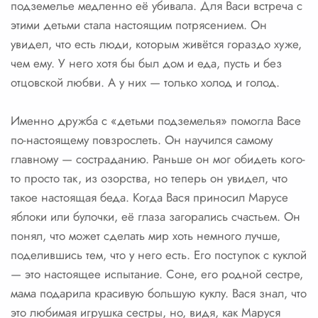
подземелье медленно её убивала. Для Васи встреча с
этими детьми стала настоящим потрясением. Он
увидел, что есть люди, которым живётся гораздо хуже,
чем ему. У него хотя бы был дом и еда, пусть и без
отцовской любви. А у них — только холод и голод.
Именно дружба с «детьми подземелья» помогла Васе
по-настоящему повзрослеть. Он научился самому
главному — состраданию. Раньше он мог обидеть кого-
то просто так, из озорства, но теперь он увидел, что
такое настоящая беда. Когда Вася приносил Марусе
яблоки или булочки, её глаза загорались счастьем. Он
понял, что может сделать мир хоть немного лучше,
поделившись тем, что у него есть. Его поступок с куклой
— это настоящее испытание. Соне, его родной сестре,
мама подарила красивую большую куклу. Вася знал, что
это любимая игрушка сестры, но, видя, как Маруся