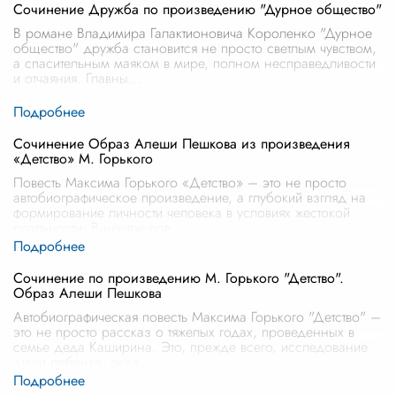
Сочинение Дружба по произведению "Дурное общество"
В романе Владимира Галактионовича Короленко "Дурное
общество" дружба становится не просто светлым чувством,
а спасительным маяком в мире, полном несправедливости
и отчаяния. Главны
...
Сочинение Образ Алеши Пешкова из произведения
«Детство» М. Горького
Повесть Максима Горького «Детство» – это не просто
автобиографическое произведение, а глубокий взгляд на
формирование личности человека в условиях жестокой
реальности. В центре пов
...
Сочинение по произведению М. Горького "Детство".
Образ Алеши Пешкова
Автобиографическая повесть Максима Горького "Детство" –
это не просто рассказ о тяжелых годах, проведенных в
семье деда Каширина. Это, прежде всего, исследование
души ребенка, оказ
...