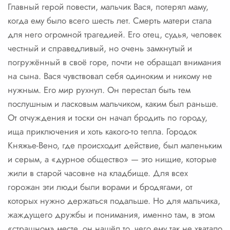
Главный герой повести, мальчик Вася, потерял маму,
когда ему было всего шесть лет. Смерть матери стала
для него огромной трагедией. Его отец, судья, человек
честный и справедливый, но очень замкнутый и
погружённый в своё горе, почти не обращал внимания
на сына. Вася чувствовал себя одиноким и никому не
нужным. Его мир рухнул. Он перестал быть тем
послушным и ласковым мальчиком, каким был раньше.
От отчуждения и тоски он начал бродить по городу,
ища приключения и хоть какого-то тепла. Городок
Княжье-Вено, где происходит действие, был маленьким
и серым, а «дурное общество» — это нищие, которые
жили в старой часовне на кладбище. Для всех
горожан эти люди были ворами и бродягами, от
которых нужно держаться подальше. Но для мальчика,
жаждущего дружбы и понимания, именно там, в этом
«страшном» месте, он нашёл то, чего ему так не хватало