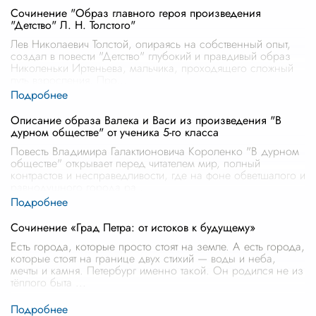
Сочинение "Образ главного героя произведения
"Детство" Л. Н. Толстого"
Лев Николаевич Толстой, опираясь на собственный опыт,
создал в повести "Детство" глубокий и правдивый образ
Николеньки Иртеньева, мальчика, проходящего сложный
путь взросления. Про
...
Описание образа Валека и Васи из произведения "В
дурном обществе" от ученика 5-го класса
Повесть Владимира Галактионовича Короленко "В дурном
обществе" открывает перед читателем мир, полный
контрастов и несправедливости, где на фоне обветшалого и
равнодушного города ра
...
Сочинение «Град Петра: от истоков к будущему»
Есть города, которые просто стоят на земле. А есть города,
которые стоят на границе двух стихий — воды и неба,
мечты и камня. Петербург именно такой. Он родился не из
тёплого быта
...