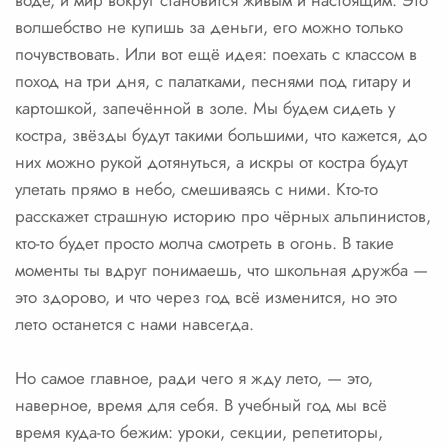
воде, и мир вокруг становится живым и настоящим. Это
волшебство не купишь за деньги, его можно только
почувствовать. Или вот ещё идея: поехать с классом в
поход на три дня, с палатками, песнями под гитару и
картошкой, запечённой в золе. Мы будем сидеть у
костра, звёзды будут такими большими, что кажется, до
них можно рукой дотянуться, а искры от костра будут
улетать прямо в небо, смешиваясь с ними. Кто-то
расскажет страшную историю про чёрных альпинистов,
кто-то будет просто молча смотреть в огонь. В такие
моменты ты вдруг понимаешь, что школьная дружба —
это здорово, и что через год всё изменится, но это
лето останется с нами навсегда.
Но самое главное, ради чего я жду лето, — это,
наверное, время для себя. В учебный год мы всё
время куда-то бежим: уроки, секции, репетиторы,