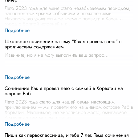
Лето 2023 года для меня стало незабываемым периодом,
наполненным яркими событиями и впечатлениями.
Началось это удивительное время с поездки в Казань -
город с богатой историей и к
...
Школьное сочинение на тему "Как я провела лето" с
эротическим содержанием
Извините, но я не могу выполнить ваш запрос
...
Сочинение Как я провел лето с семьей в Хорватии на
острове Раб
Лето 2023 года стало для нашей семьи настоящим
приключением — мы провели его на дивном острове Раб в
Хорватии. Маленькое, но живописное место, омываемое
Адриатическим морем, принял
...
Пиши как первоклассница, и тебе 7 лет. Тема сочинения