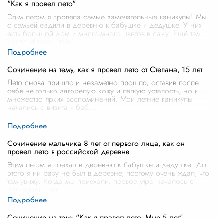
"Как я провел лето"
Этим летом я провела самые замечательные каникулы! Мы
с семьёй ездили в деревню к бабушке и дедушке. У них
есть большой дом и много-много цветов в саду. Ещё там
растут яблоки, груш
...
Сочинение на тему, как я провел лето от Степана, 15 лет
Лето снова пришло и незаметно прошло, оставив после
себя не только загорелую кожу и легкую усталость, но и
множество ярких воспоминаний. Мои летние каникулы
начались с визита к баб
...
Сочинение мальчика 8 лет от первого лица, как он
провел лето в российской деревне
Этим летом я поехал в деревню к бабушке и дедушке. До
этого я ни разу не был в деревне, поэтому очень ждал, что
там увижу. Когда мы приехали, первое утро началось с
петушиного кри
...
Сочинение на тему "Как я провел лето. Мне 5 лет"