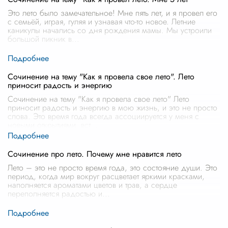
Это лето было замечательное! Мне пять лет, и я провел его
с семьёй, играя, гуляя и узнавая что-то новое. Летние
каникулы начались со дня рождения мамы. Мы устроили
большой пикник в
...
Сочинение на тему "Как я провела свое лето". Лето
приносит радость и энергию
Сочинение на тему "Как я провела свое лето" Лето
приносит радость и энергию в мою жизнь, и это не просто
слова. Это время года всегда ассоциируется у меня с
новыми открытиями, вст
...
Сочинение про лето. Почему мне нравится лето
Лето – это не просто время года, это состояние души. Это
период, когда мир вокруг расцветает яркими красками,
наполняется ароматами цветов и трав, а сердце
переполняется радостью и
...