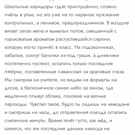
Школьные коридоры гудят приглушённо, словно
пчёлы в улье, но это уже не то нервное жужжание
контрольных, а ленивое, предпраздничное. В воздухе
витает запах мела и вымытых полов, смешанный с
горьковатым ароматом распустившейся сирени,
которую кто-то принёс в класс. На подоконниках,
забытые, сохнут баночки из-под гуаши, а дневники
постепенно пустеют, остались только последние
пятёрки, поставленные «авансом» за красивые глаза.
Мы смотрим на учителя, но видим не формулы на
доске, а бесконечное синее небо за окном, где
медленно плывут облака, похожие на ватные
пароходы. Чувство такое, будто ты сидишь на чемодане
и смотришь на часы, до отправления поезда остались
считанные минуты. Время течёт густо, как мёд, и
кажется, что эти последние деньки никогда не