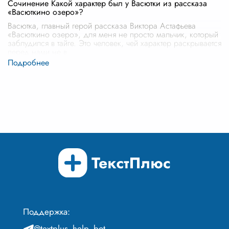
Сочинение Какой характер был у Васютки из рассказа
«Васюткино озеро»?
Васютка, главный герой рассказа Виктора Астафьева
«Васюткино озеро», для меня не просто мальчик, который
заблудился в тайге. Это человек, чей характер раскрывается
перед нами не в
...
Поддержка:
@textplus_help_bot