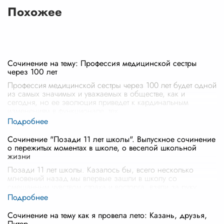
Похожее
Сочинение на тему: Профессия медицинской сестры
через 100 лет
Профессия медицинской сестры через 100 лет будет одной
из самых значимых и уважаемых в обществе, как и
сегодня, но ее эволюция приведет к кардинальным
изменениям в функционале, тех
...
Сочинение "Позади 11 лет школы". Выпускное сочинение
о пережитых моментах в школе, о веселой школьной
жизни
Позади 11 лет школы. Казалось бы, всего несколько
мгновений назад мы впервые зашли в школу со
смешанным чувством страха и восторга, взяли за руку
учителя и сделали первый шаг на до
...
Сочинение на тему как я провела лето: Казань, друзья,
Питер