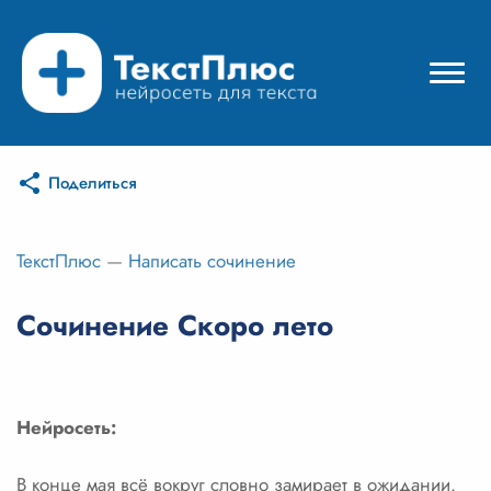
Поделиться
Режимы нейросети
Цены
ТекстПлюс
—
Написать сочинение
Вход
Сочинение Скоро лето
Вход с Telegram
Нейросеть:
В конце мая всё вокруг словно замирает в ожидании.