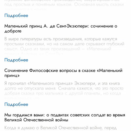
под простым и понятным языком. Основная мысль сказки
заключается в критик
...
Маленький принц А. де Сент-Экзюпери: сочинение о
доброте
В мире литературы есть произведения, которые кажутся
простыми сказками, но на самом деле скрывают глубокий
смысл. Одно из таких произведений – «Маленький
принц» Антуана де Сент-Экз
...
Сочинение Философские вопросы в сказке «Маленький
принц»
Я прочитал «Маленького принца» Экзюпери, и эта книга
долго не отпускала меня. Сначала кажется, что это просто
добрая сказка про мальчика с другой планеты, но когда
вчитываешься, по
...
Мы гордимся вами: о подвигах советских солдат во время
Великой Отечественной войны
Когда я думаю о Великой Отечественной войне, перед