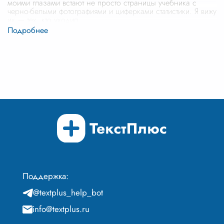
моими глазами встают не просто страницы учебника с
черно-белыми фотографиями и циферками статистики. Я вижу
их — тех, кто уходил
...
Поддержка:
@textplus_help_bot
info@textplus.ru