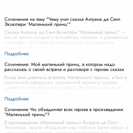
Сочинение на тему "Чему учит сказка Антуана де Сент-
Экзюпери 'Маленький принц'"
Сказка Антуана де Сент-Экзюпери "Маленький принц" —
это не просто история о волшебных планетах и диковинных
существах; это глубокое философское произведение,
наполненное мудростью,
...
Сочинение: Мой маленький принц, в котором надо
рассказать о своей встрече и разговоре с героем сказки
Когда мне довелось встретить Маленького принца, я был в
отдаленной деревушке, окруженной лесами и горами,
далеко от суеты большого города. Это было одно из тех
редких мест, где вре
...
Сочинение Что объединяет всех героев в произведении
"Маленький принц"?
В произведении «Маленький принц» Антуана де Сент-
Экзюпери, героев объединяет ряд глубоких философских и
эмоциональных связей, которые проявляются в их