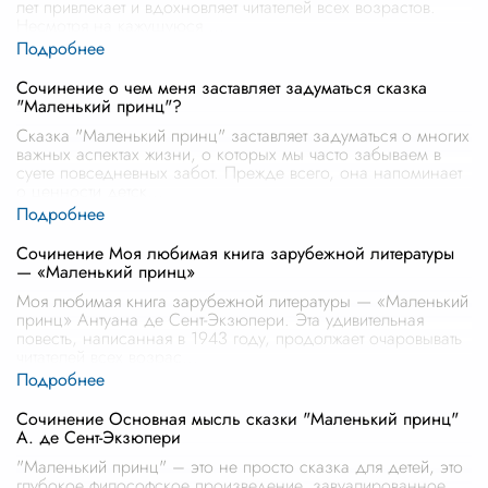
лет привлекает и вдохновляет читателей всех возрастов.
Несмотря на кажущуюся
...
Сочинение о чем меня заставляет задуматься сказка
"Маленький принц"?
Сказка "Маленький принц" заставляет задуматься о многих
важных аспектах жизни, о которых мы часто забываем в
суете повседневных забот. Прежде всего, она напоминает
о ценности детск
...
Сочинение Моя любимая книга зарубежной литературы
— «Маленький принц»
Моя любимая книга зарубежной литературы — «Маленький
принц» Антуана де Сент-Экзюпери. Эта удивительная
повесть, написанная в 1943 году, продолжает очаровывать
читателей всех возрас
...
Сочинение Основная мысль сказки "Маленький принц"
А. де Сент-Экзюпери
"Маленький принц" – это не просто сказка для детей, это
глубокое философское произведение, завуалированное