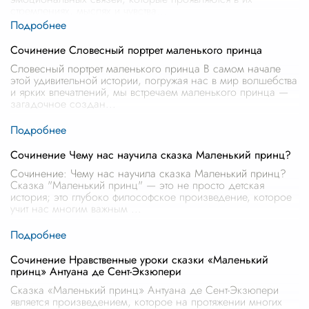
стремлениях, мыслях и чувства
...
Сочинение Словесный портрет маленького принца
Словесный портрет маленького принца В самом начале
этой удивительной истории, погружая нас в мир волшебства
и ярких впечатлений, мы встречаем маленького принца —
загадочное создан
...
Сочинение Чему нас научила сказка Маленький принц?
Сочинение: Чему нас научила сказка Маленький принц?
Сказка "Маленький принц" — это не просто детская
история; это глубоко философское произведение, которое
учит нас многим важным
...
Сочинение Нравственные уроки сказки «Маленький
принц» Антуана де Сент-Экзюпери
Сказка «Маленький принц» Антуана де Сент-Экзюпери
является произведением, которое на протяжении многих