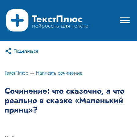
Поделиться
Режимы нейросети
Цены
ТекстПлюс
—
Написать сочинение
Вход
Сочинение: что сказочно, а что
реально в сказке «Маленький
Вход с Telegram
принц»?