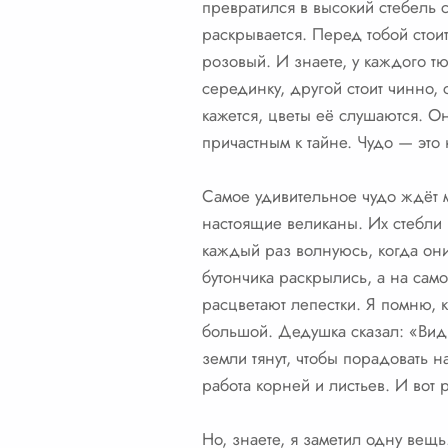
превратился в высокий стебель 
раскрывается. Перед тобой стои
розовый. И знаете, у каждого т
серединку, другой стоит чинно, 
кажется, цветы её слушаются. Он
причастным к тайне. Чудо — это 
Самое удивительное чудо ждёт м
настоящие великаны. Их стебли 
каждый раз волнуюсь, когда он
бутончика раскрылись, а на сам
расцветают лепестки. Я помню,
большой. Дедушка сказал: «Видиш
земли тянут, чтобы порадовать н
работа корней и листьев. И вот
Но, знаете, я заметил одну вещь