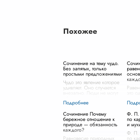
Похожее
Сочинение на тему чудо.
Сочи
Без запятых, только
равен
простыми предложениями
осно
кажд
Чудо это явление которое
удивляет. Оно случается
Равен
внезапно. Люди не могут
это о
объяснить его. Чудо
камне
приносит радость. Иногда
и цив
оно спасает жизни. В мире
систе
Сочинение Почему
Ф. П.
чудес много. Каждое чудо
собой
бережное отношение к
по ка
уникально.
...
обесп
природе — обязанность
и мух
челов
каждого?
Ф. П.
Равновесие природных
по ка