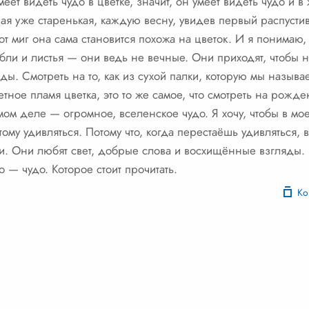
меет видеть чудо в цветке, значит, он умеет видеть чудо и в
рая уже старенькая, каждую весну, увидев первый распусти
от миг она сама становится похожа на цветок. И я понимаю, ч
тебли и листья — они ведь не вечные. Они приходят, чтобы
ды. Смотреть на то, как из сухой палки, которую мы назыв
тное пламя цветка, это то же самое, что смотреть на рожде
мом деле — огромное, вселенское чудо. Я хочу, чтобы в мо
тому удивляться. Потому что, когда перестаёшь удивляться,
и. Они любят свет, добрые слова и восхищённые взгляды.
 — чудо. Которое стоит прочитать.
Ко