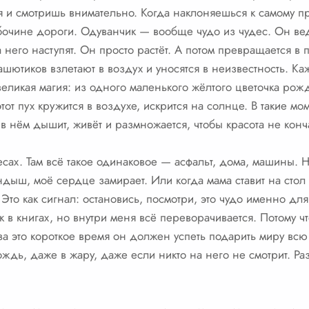
ся и смотришь внимательно. Когда наклоняешься к самому 
бочине дороги. Одуванчик — вообще чудо из чудес. Он вед
 него наступят. Он просто растёт. А потом превращается в
ашютиков взлетают в воздух и уносятся в неизвестность. К
 великая магия: из одного маленького жёлтого цветочка рож
тот пух кружится в воздухе, искрится на солнце. В такие м
в нём дышит, живёт и размножается, чтобы красота не конч
сах. Там всё такое одинаковое — асфальт, дома, машины. Но
дыш, моё сердце замирает. Или когда мама ставит на стол 
то как сигнал: остановись, посмотри, это чудо именно для
ак в книгах, но внутри меня всё переворачивается. Потому ч
а это короткое время он должен успеть подарить миру всю
ждь, даже в жару, даже если никто на него не смотрит. Раз