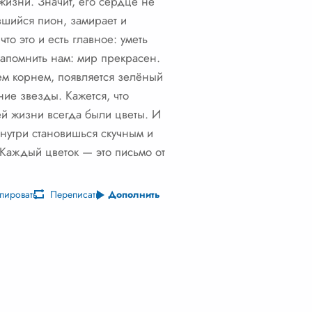
 жизни. Значит, его сердце не
вшийся пион, замирает и
то это и есть главное: уметь
 напомнить нам: мир прекрасен.
аем корнем, появляется зелёный
ние звезды. Кажется, что
ей жизни всегда были цветы. И
 внутри становишься скучным и
 Каждый цветок — это письмо от
пировать
Переписать
Дополнить