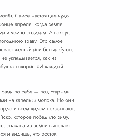
амолёт. Самое настоящее чудо
конце апреля, когда земля
и и чем-то сладким. А вокруг,
огоднюю траву. Это самое
езает жёлтый или белый бутон.
 не укладывается, как из
бабушка говорит: «И каждый
 сами по себе — под старыми
ими на капельки молока. Но они
 гордо и всем видом показывают:
йско, которое победило зиму.
те, сначала из земли вылезает
я и видишь, что росток