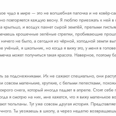
ьшое чудо в мире — это не волшебная палочка и не ковёр-с
 оно повторяется каждую весну. Я люблю приезжать к ней в 
а крыльцо, и воздух пахнет сырой землёй, прелыми листьям
амечаешь крошечные зелёные стрелки, пробивающие прошл
ничего не было, а сегодня из чёрной, холодной земли выл
 учёный, я школьник, но когда я вижу это, у меня в голове
мечка может получиться такая красота. Наверное, поэтому 
ь за подснежниками. Их не сажают специально, они растут
и совсем маленькие, хрупкие, с белыми лепестками, похож
окрого снега, который иногда падает в апреле. Стоят себе
да я смотрю на них, мне кажется, что я вижу маленькое во
ают тюльпаны. Тут уже совсем другая история. Представляе
чного. Ты уезжаешь в школу, а через неделю возвращаешьс