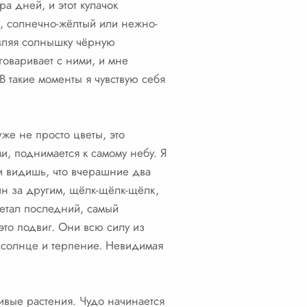
а дней, и этот кулачок
й, солнечно-жёлтый или нежно-
авляя солнышку чёрную
говаривает с ними, и мне
В такие моменты я чувствую себя
же не просто цветы, это
и, поднимается к самому небу. Я
и видишь, что вчерашние два
ин за другим, щёлк-щёлк-щёлк,
етал последний, самый
это подвиг. Они всю силу из
а, солнце и терпение. Невидимая
сивые растения. Чудо начинается