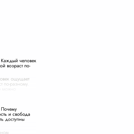
 Каждый человек
ой возраст по-
овек ощущает
ст по-разному.
е можно
множеством
ачиная с
еских
 Почему
ей и заканчивая
сть и свобода
ескими
ь доступны
В о
...
лном