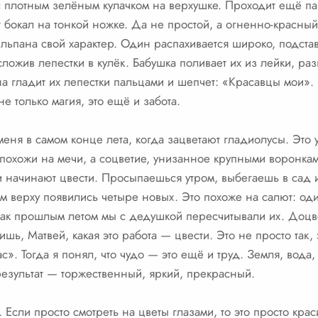
с плотным зелёным кулачком на верхушке. Проходит ещё пар
т бокал на тонкой ножке. Да не простой, а огненно-красны
юльпана свой характер. Один распахивается широко, подст
сложив лепестки в кулёк. Бабушка поливает их из лейки, раз
а гладит их лепестки пальцами и шепчет: «Красавцы мои». 
не только магия, это ещё и забота.
еня в самом конце лета, когда зацветают гладиолусы. Это у
похожи на мечи, а соцветие, унизанное крупными воронкам
и начинают цвести. Просыпаешься утром, выбегаешь в сад 
ом верху появились четыре новых. Это похоже на салют: од
 как прошлым летом мы с дедушкой пересчитывали их. Доцв
ь, Матвей, какая это работа — цвести. Это не просто так, 
ас». Тогда я понял, что чудо — это ещё и труд. Земля, вод
 результат — торжественный, яркий, прекрасный.
. Если просто смотреть на цветы глазами, то это просто кра