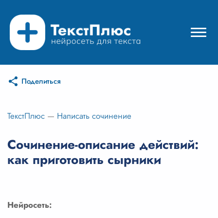
Поделиться
Режимы нейросети
Цены
ТекстПлюс
—
Написать сочинение
Вход
Сочинение-описание действий:
как приготовить сырники
Вход с Telegram
Нейросеть: