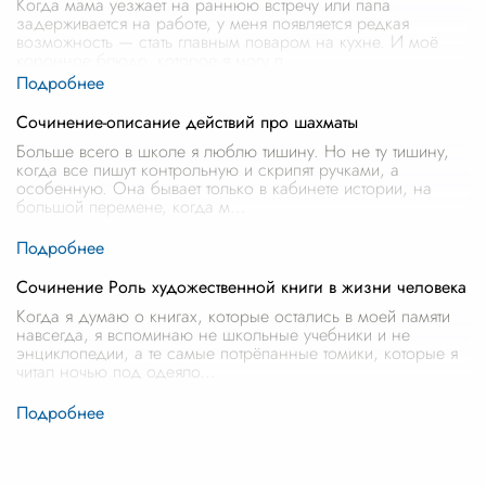
Когда мама уезжает на раннюю встречу или папа
задерживается на работе, у меня появляется редкая
возможность — стать главным поваром на кухне. И моё
коронное блюдо, которое я могу п
...
Сочинение-описание действий про шахматы
Больше всего в школе я люблю тишину. Но не ту тишину,
когда все пишут контрольную и скрипят ручками, а
особенную. Она бывает только в кабинете истории, на
большой перемене, когда м
...
Сочинение Роль художественной книги в жизни человека
Когда я думаю о книгах, которые остались в моей памяти
навсегда, я вспоминаю не школьные учебники и не
энциклопедии, а те самые потрёпанные томики, которые я
читал ночью под одеяло
...