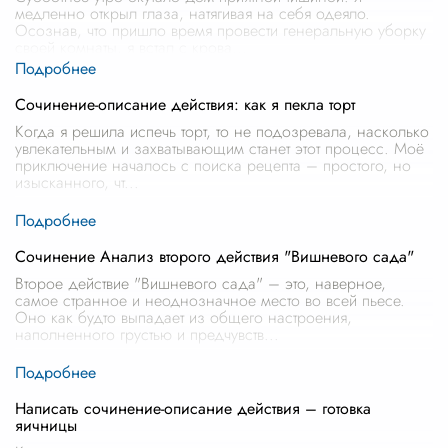
медленно открыл глаза, натягивая на себя одеяло.
Осознав, что пришло время провести генеральную уборку
своей комнаты, я встал с крова
...
Сочинение-описание действия: как я пекла торт
Когда я решила испечь торт, то не подозревала, насколько
увлекательным и захватывающим станет этот процесс. Моё
приключение началось с поиска рецепта – простого, но
изысканного, чт
...
Сочинение Анализ второго действия "Вишневого сада"
Второе действие "Вишневого сада" – это, наверное,
самое странное и неоднозначное место во всей пьесе.
Оно как будто выпадает из общего настроения,
наполненного грустью и предчувств
...
Написать сочинение-описание действия – готовка
яичницы