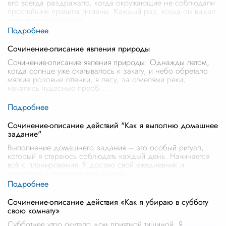
его всегда раздражало, когда окружающие не соблюдали
простейшие правила гигиены. Каждый раз, когда он видел
переполненный мусо
...
Сочинение-описание явления природы
Сочинение-описание явления природы: Однажды летом,
когда солнце уже скатывалось к закату, и небо обретало
мягкие розовые оттенки, в лесу, за отмелями реки,
начались чудесные преоб
...
Сочинение-описание действий "Как я выполню домашнее
задание"
Выполнение домашнего задания – это особый ритуал,
который я стараюсь соблюдать каждый день. Начинается
всё с планирования. Я достаю свой ежедневник и
аккуратно записываю все задачи
...
Сочинение-описание действия «Как я убираю в субботу
свою комнату»
Субботнее утро окутало дом приятной тишиной. Я