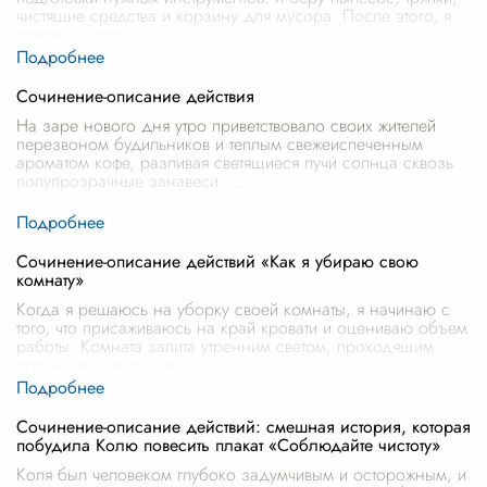
чистящие средства и корзину для мусора. После этого, я
ставлю на пол
...
Сочинение-описание действия
На заре нового дня утро приветствовало своих жителей
перезвоном будильников и теплым свежеиспеченным
ароматом кофе, разливая светящиеся лучи солнца сквозь
полупрозрачные занавеси.
...
Сочинение-описание действий «Как я убираю свою
комнату»
Когда я решаюсь на уборку своей комнаты, я начинаю с
того, что присаживаюсь на край кровати и оцениваю объем
работы. Комната залита утренним светом, проходящим
сквозь окна и падающ
...
Сочинение-описание действий: смешная история, которая
побудила Колю повесить плакат «Соблюдайте чистоту»
Коля был человеком глубоко задумчивым и осторожным, и