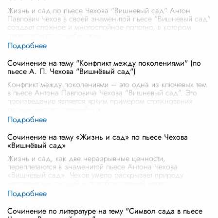
Жизнь и сад по пьесе Чехова "Вишневый сад" Антон
Павлович Чехов в своей знаменитой пьесе "Вишневый сад"
создает сложное и многослойное полотно, в котором
переплетаются судьбы люде
...
Сочинение на тему "Конфликт между поколениями" (по
пьесе А. П. Чехова "Вишнёвый сад")
Конфликт между поколениями – это одна из ключевых тем
в пьесе Антона Павловича Чехова "Вишневый сад". Это
произведение является ярким примером столкновения
разных мировоззрений и ж
...
Сочинение на тему «Жизнь и сад» по пьесе Чехова
«Вишнёвый сад»
Жизнь и сад, как две неразрывные ценности,
переплетаются в знаменитой пьесе Антона Чехова
«Вишнёвый сад». Чехов умело раскрывает природу
человеческих эмоций и преобразований через
...
Сочинение по литературе на тему "Символ сада в пьесе