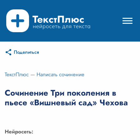
Поделиться
Режимы нейросети
Цены
ТекстПлюс
—
Написать сочинение
Вход
Сочинение Три поколения в
пьесе «Вишневый сад» Чехова
Вход с Telegram
Нейросеть: