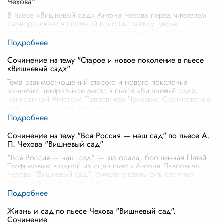
Чехова"
В пьесе «Вишневый сад» Антона Чехова перед читателем
разворачивается сложный конфликт между двумя
поколениями: старшим, олицетворяемым Раневской и
Гаевым, и младшим, представленным
...
Сочинение на тему "Старое и новое поколение в пьесе
«Вишневый сад»"
Тема взаимоотношений старого и нового поколения
занимает центральное место в пьесе «Вишневый сад»,
написанной Антоном Павловичем Чеховым. Столкновение
этих двух эпох олицетворяет п
...
Сочинение на тему "Вся Россия — наш сад" по пьесе А.
П. Чехова "Вишневый сад"
"Вся Россия — наш сад" — эта фраза, брошенная Петей
Трофимовым в одной из сцен пьесы Антона Павловича
Чехова "Вишневый сад", сумела уловить суть сложных
метаморфоз, проросших в рус
...
Жизнь и сад по пьесе Чехова "Вишневый сад".
Сочинение