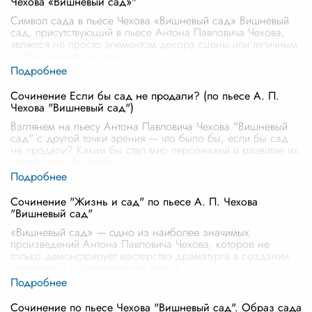
Чехова «Вишневый сад»"
Символ сада в пьесе Чехова «Вишневый сад» Вишневый
сад, присутствующий в пьесе Антона Павловича Чехова,
является не просто элементом декора сцены или типичным
изображением дворянс
...
Сочинение Если бы сад не продали? (по пьесе А. П.
Чехова "Вишневый сад")
Взглянем на пьесу Антона Павловича Чехова "Вишневый
сад" с другой точки зрения — что было бы, если бы сад
не продали? Каким бы стал мир персонажей и развитие их
судеб, если бы любо
...
Сочинение "Жизнь и сад" по пьесе А. П. Чехова
"Вишневый сад"
«Вишневый сад» — одно из наиболее значимых
произведений Антона Павловича Чехова, которое не
только демонстрирует мастерство драматурга в создании
уникальных художественных миров, н
...
Сочинение по пьесе Чехова "Вишневый сад". Образ сада