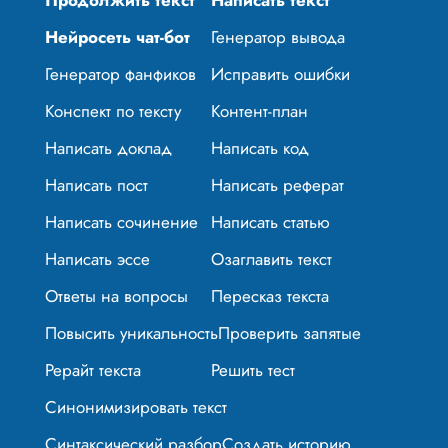
Нейросеть чат-бот
Генератор вывода
Генератор фанфиков
Исправить ошибки
Конспект по тексту
Контент-план
Написать доклад
Написать код
Написать пост
Написать реферат
Написать сочинение
Написать статью
Написать эссе
Озаглавить текст
Ответы на вопросы
Пересказ текста
Повысить уникальность
Проверить запятые
Рерайт текста
Решить тест
Синонимизировать текст
Синтаксический разбор
Создать историю