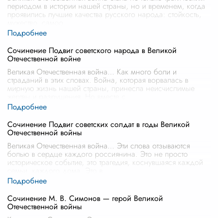
периодом в истории нашей страны, но и временем, когда
проявились лучшие качества русского народа: стойкость,
мужество, самоо
...
Сочинение Подвиг советского народа в Великой
Отечественной войне
Великая Отечественная война… Как много боли и
страданий в этих словах. Война, которая ворвалась в
мирную жизнь нашей страны, принесла неисчислимые
жертвы и разрушения. Но вместе с
...
Сочинение Подвиг советских солдат в годы Великой
Отечественной войны
Великая Отечественная война… Эти слова отзываются
болью в сердце каждого россиянина. Это не просто
историческое событие, это трагедия, коснувшаяся каждой
семьи, каждого дома. Это в
...
Сочинение М. В. Симонов — герой Великой
Отечественной войны