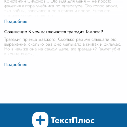
Константин Симонов… Это имя для меня – не просто
фамилия автора учебника по литературе. Это голос эпохи,
эхо войны, запечатленное в стихах и прозе. Читая его
произведения, словно о
...
Сочинение В чем заключается трагедия Гамлета?
Трагедия принца датского. Сколько раз мы слышали это
выражение, сколько раз оно мелькало в книгах и фильмах.
Но в чем же она на самом деле, эта трагедия? Гамлет убит
в конце пьесы,
...