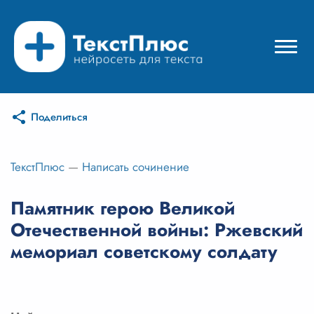
Поделиться
Режимы нейросети
Цены
ТекстПлюс
—
Написать сочинение
Вход
Памятник герою Великой
Отечественной войны: Ржевский
Вход с Telegram
мемориал советскому солдату