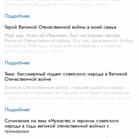
Трифоновича Твардовского, предстает как символ
несгибаемой воли, героизма и самопо
...
Герой Великой Отечественной войны в моей семье
Мой дед, Алексей Иванович, был настоящим героем
Великой Отечественной войны. Его путь закаленного бойца
начался в 1941 году, когда война ворвалась в мирную
жизнь нашей страны. Несм
...
Тема: бессмертный подвиг советского народа в Великой
Отечественной войне
Великая Отечественная война, ставшая одной из самых
трагических и героических страниц в истории человечества,
навсегда останется в памяти народов. Она была не просто
вооруженным ко
...
Сочинение на тему «Мужество и героизм советского
народа в годы великой отечественной войны» с
примерами