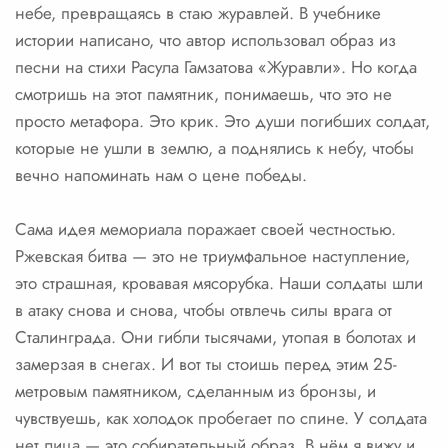
небе, превращаясь в стаю журавлей. В учебнике
истории написано, что автор использовал образ из
песни на стихи Расула Гамзатова «Журавли». Но когда
смотришь на этот памятник, понимаешь, что это не
просто метафора. Это крик. Это души погибших солдат,
которые не ушли в землю, а поднялись к небу, чтобы
вечно напоминать нам о цене победы.
Сама идея мемориала поражает своей честностью.
Ржевская битва — это не триумфальное наступление,
это страшная, кровавая мясорубка. Наши солдаты шли
в атаку снова и снова, чтобы отвлечь силы врага от
Сталинграда. Они гибли тысячами, утопая в болотах и
замерзая в снегах. И вот ты стоишь перед этим 25-
метровым памятником, сделанным из бронзы, и
чувствуешь, как холодок пробегает по спине. У солдата
нет лица — это собирательный образ. В нём я вижу и