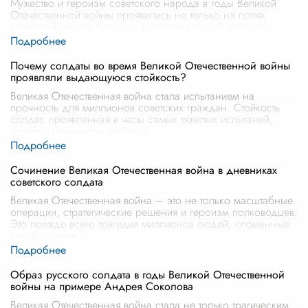
Мужество и героизм советского народа в годы Великой
Отечественной войны проявились не только на полях
сражений, но и в тылу, где миллионы людей работали,
чтобы обеспечить фронт все
...
Почему солдаты во время Великой Отечественной войны
проявляли выдающуюся стойкость?
Великая Отечественная война стала испытанием на
прочность для миллионов советских граждан. Стойкость
солдат, проявленная в часы самых тяжелых испытаний,
остается предметом глубоког
...
Сочинение Великая Отечественная война в дневниках
советского солдата
Великая Отечественная война – это не только масштабные
операции, стратегические решения и героизм полководцев.
Это прежде всего трагедия миллионов людей, сломанные
судьбы, кровь и
...
Образ русского солдата в годы Великой Отечественной
войны на примере Андрея Соколова
Великая Отечественная война стала не только трагическим