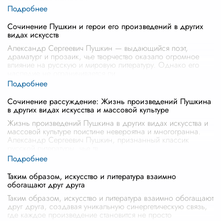
Сочинение Пушкин и герои его произведений в других
видах искусств
Александр Сергеевич Пушкин — выдающийся поэт,
драматург и прозаик, чье творчество оказало огромное
влияние на русскую и мировую литературу. Однако его
наследие не ограничивается ли
...
Сочинение рассуждение: Жизнь произведений Пушкина
в других видах искусства и массовой культуре
Жизнь произведений Пушкина в других видах искусства и
массовой культуре поистине невероятна и многогранна.
Александр Сергеевич Пушкин, признанный классик
русской литературы, чье тв
...
Таким образом, искусство и литература взаимно
обогащают друг друга
Таким образом, искусство и литература взаимно обогащают
друг друга, создавая уникальную синергетическую связь,
где каждое произведение становится не просто