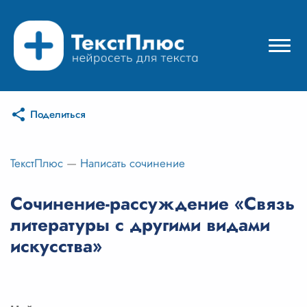
Поделиться
Режимы нейросети
Цены
ТекстПлюс
—
Написать сочинение
Вход
Сочинение-рассуждение «Связь
литературы с другими видами
Вход с Telegram
искусства»