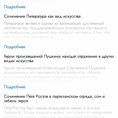
отражением времени, но и
...
Сочинение Литература как вид искусства
Литература является одним из величайших достижений
человечества, поддерживающим культурное наследие и
развивающим духовный мир каждого человека. Она, как
вид искусства, занимает ос
...
Герои произведений Пушкина находят отражение в других
видах искусства
Герои произведений Александра Сергеевича Пушкина,
рожденные в его неизменной гениальности, обрели
многогранное отражение в других видах искусства,
продолжая завораживать и вдохновл
...
Сочинение Петя Ростов в партизанском отряде, сон и
гибель героя
Петя Ростов был самым младшим в семье, и все его
баловали. Когда началась война, он сгорал от нетерпения
попасть на фронт, совершить подвиг и стать настоящим