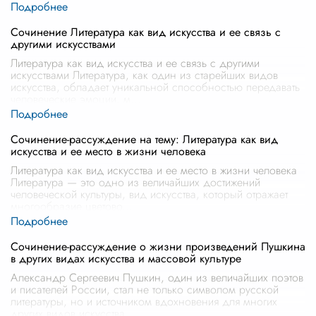
Сочинение Литература как вид искусства и ее связь с
другими искусствами
Литература как вид искусства и ее связь с другими
искусствами Литература, как один из старейших видов
искусства, обладает уникальной способностью передавать
человеческие эмоции, м
...
Сочинение-рассуждение на тему: Литература как вид
искусства и ее место в жизни человека
Литература как вид искусства и ее место в жизни человека
Литература — это одно из величайших достижений
человеческой культуры, вид искусства, который отражает
многообразие цветово
...
Сочинение-рассуждение о жизни произведений Пушкина
в других видах искусства и массовой культуре
Александр Сергеевич Пушкин, один из величайших поэтов
и писателей России, стал не только символом русской
литературы, но и источником вдохновения для многих
других видов искусства
...