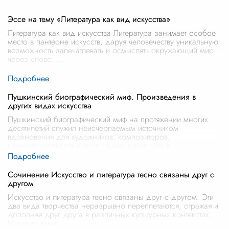
Эссе на тему «Литература как вид искусства»
Литература как вид искусства Литература занимает особое
место в пантеоне искусств, даруя человечеству уникальную
возможность запечатлевать и осмыслять окружающий мир
через слово.
...
Пушкинский биографический миф. Произведения в
других видах искусства
Пушкинский биографический миф на протяжении многих
десятилетий служил неисчерпаемым источником
вдохновения для художников, композиторов,
кинематографистов и театральных режиссёров.
...
Сочинение Искусство и литература тесно связаны друг с
другом
Искусство и литература тесно связаны друг с другом. Эти
два вида творчества неразрывно переплетаются, отражая и
дополняя друг друга в различных культурных контекстах.
История искус
...