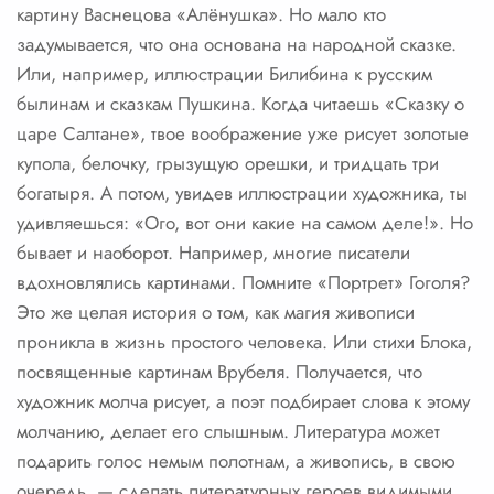
картину Васнецова «Алёнушка». Но мало кто
задумывается, что она основана на народной сказке.
Или, например, иллюстрации Билибина к русским
былинам и сказкам Пушкина. Когда читаешь «Сказку о
царе Салтане», твое воображение уже рисует золотые
купола, белочку, грызущую орешки, и тридцать три
богатыря. А потом, увидев иллюстрации художника, ты
удивляешься: «Ого, вот они какие на самом деле!». Но
бывает и наоборот. Например, многие писатели
вдохновлялись картинами. Помните «Портрет» Гоголя?
Это же целая история о том, как магия живописи
проникла в жизнь простого человека. Или стихи Блока,
посвященные картинам Врубеля. Получается, что
художник молча рисует, а поэт подбирает слова к этому
молчанию, делает его слышным. Литература может
подарить голос немым полотнам, а живопись, в свою
очередь, — сделать литературных героев видимыми.