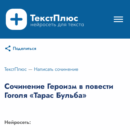
Поделиться
Режимы нейросети
Цены
ТекстПлюс
—
Написать сочинение
Вход
Сочинение Героизм в повести
Гоголя «Тарас Бульба»
Вход с Telegram
Нейросеть: