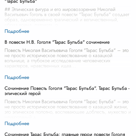
"Тарас Бульба"
## Эпическая фигура и его мировоззрение Николай
Васильевич Гоголь в своей повести "Тарас Бульба" создает
образ, одновременно трагический и величественный,
образ воина, патриота, о
...
В повести Н.В. Гоголя "Тарас Бульба" сочинение
Повесть Николая Васильевича Гоголя "Тарас Бульба" – это
не просто историческое повествование о казацкой
вольнице, а глубокое исследование человеческих
характеров, нравственных идеа
...
Сочинение Повесть Гоголя "Тарас Бульба". Тарас Бульба -
эпический герой
Повесть Николая Васильевича Гоголя "Тарас Бульба" – это
не просто историческое повествование о казацкой жизни,
это эпическое полотно, воспевающее доблесть, мужество и
неукротимый д
...
Сочинение Тарас Бульба: главные герои повести Гоголя