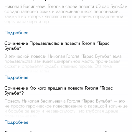
Николай Васильевич Гоголь в своей повести «Тарас Бульба»
создал галерею ярких и запоминающихся персонажей,
каждый из которых является воплощением определенной
черты характера и отр
...
Сочинение Предательство в повести Гоголя "Тарас
Бульба"
В эпической повести Николая Гоголя "Тарас Бульба" тема
предательства занимает центральное место, пронизывая
сюжет и определяя судьбы главных героев. Эта тема
раскрывается не тольк
...
Сочинение Кто кого предал в повести Гоголя "Тарас
Бульба"?
Повесть Николая Васильевича Гоголя "Тарас Бульба" – это
не просто героическое повествование о казацкой вольнице
и борьбе за веру и независимость, это глубокая драма,
пронизанная тр
...