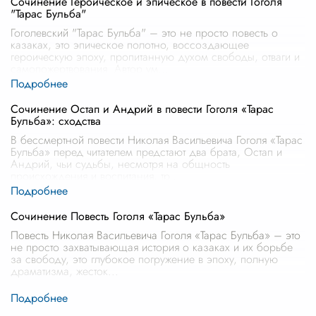
Сочинение Героическое и эпическое в повести Гоголя
"Тарас Бульба"
Гоголевский "Тарас Бульба" – это не просто повесть о
казаках, это эпическое полотно, воссоздающее
героическую эпоху, пропитанную духом свободы, отваги и
самопожертвования. Автор ум
...
Сочинение Остап и Андрий в повести Гоголя «Тарас
Бульба»: сходства
В бессмертной повести Николая Васильевича Гоголя «Тарас
Бульба» перед читателем предстают два брата, Остап и
Андрий, чьи судьбы, несмотря на общность
происхождения и воспитания, тр
...
Сочинение Повесть Гоголя «Тарас Бульба»
Повесть Николая Васильевича Гоголя «Тарас Бульба» – это
не просто захватывающая история о казаках и их борьбе
за свободу, это глубокое погружение в эпоху, полную
драматизма, жесток
...