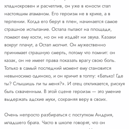
хладнокровен и расчетлив, он уже в юности стал
настоящим атаманом. Его героизм не в крике, а в
терпении. Когда его берут в плен, начинается самое
страшное испытание. Остапа пытают на площади,
ломают ему кости, но он не издаёт ни звука. Казаки
вокруг плачут, а Остап молчит. Он мужественно
принимает страшную смерть, потому что помнит: он
казак, он не имеет права показать врагу свою боль.
Только в самый последний момент ему становится
невыносимо одиноко, и он кричит в толпу: «Батько! Где
ты? Слышишь ли ты меня?». И отец откликается, рискуя
быть схваченным. В этой сцене героизм — это умение
выдержать адские муки, сохраняя веру в своих.
Очень непросто разбираться с поступком Андрия,
младшего брата. Часто в школе говорят, что он