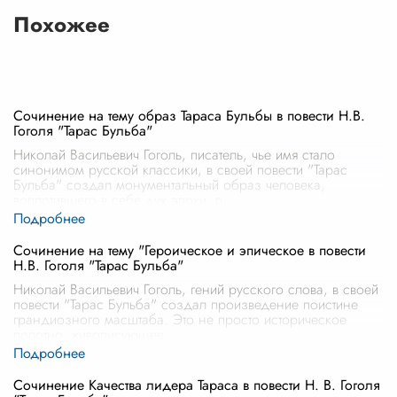
Похожее
Сочинение на тему образ Тараса Бульбы в повести Н.В.
Гоголя "Тарас Бульба"
Николай Васильевич Гоголь, писатель, чье имя стало
синонимом русской классики, в своей повести "Тарас
Бульба" создал монументальный образ человека,
воплотившего в себе дух эпохи, п
...
Сочинение на тему "Героическое и эпическое в повести
Н.В. Гоголя "Тарас Бульба"
Николай Васильевич Гоголь, гений русского слова, в своей
повести "Тарас Бульба" создал произведение поистине
грандиозного масштаба. Это не просто историческое
полотно, живописующее
...
Сочинение Качества лидера Тараса в повести Н. В. Гоголя