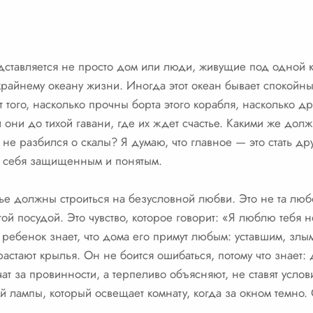
едставляется не просто дом или люди, живущие под одной
крайнему океану жизни. Иногда этот океан бывает спокойны
 того, насколько прочны борта этого корабля, насколько д
и они до тихой гавани, где их ждет счастье. Какими же дол
и не разбился о скалы? Я думаю, что главное — это стать д
ет себя защищенным и понятым.
ье должны строиться на безусловной любви. Это не та люб
й посудой. Это чувство, которое говорит: «Я люблю тебя не з
а ребенок знает, что дома его примут любым: уставшим, злы
астают крылья. Он не боится ошибаться, потому что знает: д
чат за провинности, а терпеливо объясняют, не ставят услов
й лампы, который освещает комнату, когда за окном темно.