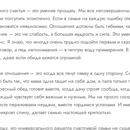
ого счастья — это умение прощать. Мы все несовершенны,
или поступить эгоистично. Если в семье на каждую ошибку 
тановится невыносимо. Отношения должны быть гибкими, как
ие — это не слабость, а большая мудрость и сила. Это уме
. Я знаю, что иногда очень трудно подойти первым и ска
зговор, а лед непонимания — в теплую воду примирения. В
, даже если обида кажется огромной.
е отношения — это когда все тянут лямку в одну сторону.
быть так, что мама одна тащит на себе дом, а папа только 
кресный обед готовят вместе, когда дачу строят сообща, ко
каждый чувствует себя важным и нужным. Мы не просто сосе
сте переживаем неудачи, вместе гордимся успехами. И имен
прикроет спину, делает семью настоящей крепостью.
оду, что универсального рецепта счастливой семьи не сущес