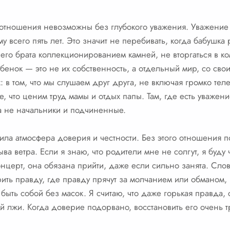
отношения невозможны без глубокого уважения. Уважение 
у всего пять лет. Это значит не перебивать, когда бабушка 
го брата коллекционированием камней, не вторгаться в ком
бенок — это не их собственность, а отдельный мир, со сво
 в том, что мы слушаем друг друга, не включая громко тел
, что ценим труд мамы и отдых папы. Там, где есть уважени
а не начальники и подчиненные.
ила атмосфера доверия и честности. Без этого отношения 
ва ветра. Если я знаю, что родители мне не солгут, я буду 
церт, она обязана прийти, даже если сильно занята. Сло
рить правду, где правду прячут за молчанием или обманом, 
 быть собой без масок. Я считаю, что даже горькая правда,
 лжи. Когда доверие подорвано, восстановить его очень тр