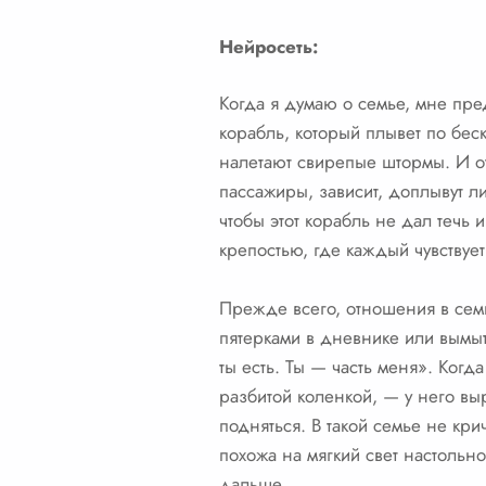
Нейросеть:
Когда я думаю о семье, мне пр
корабль, который плывет по бес
налетают свирепые штормы. И от
пассажиры, зависит, доплывут л
чтобы этот корабль не дал течь 
крепостью, где каждый чувству
Прежде всего, отношения в сем
пятерками в дневнике или вымыто
ты есть. Ты — часть меня». Когд
разбитой коленкой, — у него выр
подняться. В такой семье не кри
похожа на мягкий свет настольно
дальше.