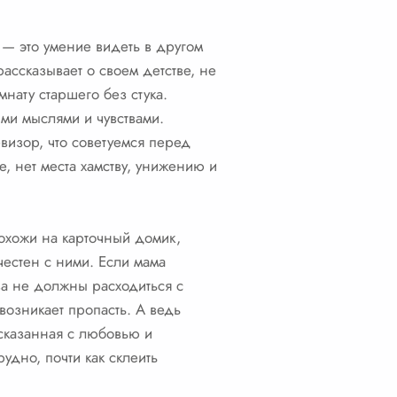
— это умение видеть в другом
рассказывает о своем детстве, не
нату старшего без стука.
ими мыслями и чувствами.
евизор, что советуемся перед
е, нет места хамству, унижению и
похожи на карточный домик,
честен с ними. Если мама
ва не должны расходиться с
возникает пропасть. А ведь
 сказанная с любовью и
удно, почти как склеить