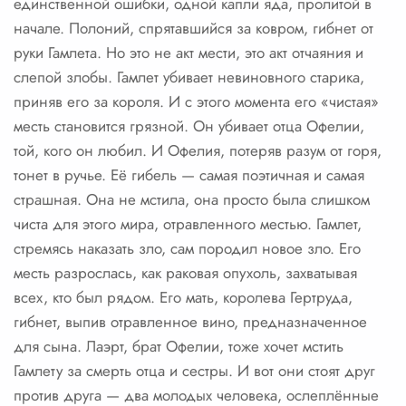
единственной ошибки, одной капли яда, пролитой в
начале. Полоний, спрятавшийся за ковром, гибнет от
руки Гамлета. Но это не акт мести, это акт отчаяния и
слепой злобы. Гамлет убивает невиновного старика,
приняв его за короля. И с этого момента его «чистая»
месть становится грязной. Он убивает отца Офелии,
той, кого он любил. И Офелия, потеряв разум от горя,
тонет в ручье. Её гибель — самая поэтичная и самая
страшная. Она не мстила, она просто была слишком
чиста для этого мира, отравленного местью. Гамлет,
стремясь наказать зло, сам породил новое зло. Его
месть разрослась, как раковая опухоль, захватывая
всех, кто был рядом. Его мать, королева Гертруда,
гибнет, выпив отравленное вино, предназначенное
для сына. Лаэрт, брат Офелии, тоже хочет мстить
Гамлету за смерть отца и сестры. И вот они стоят друг
против друга — два молодых человека, ослеплённые