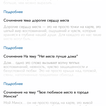
больше, чем можно выразить
...
Сочинение тема дорогие сердцу места
Дорогие сердцу места — это не просто точки на карте, это
целый мир воспоминаний, ощущений и чувств, которые
хранятся в глубине нашей души. Для каждого из нас такие
места могут быть
...
Сочинение На тему "Нет места лучше дома"
Дом… одно это слово вызывает волну теплых
воспоминаний, нежность, чувство защищенности и
безусловной любви. Это не просто крыша над головой,
стены, наполненные предметами обихода.
...
Сочинение на тему "Твое любимое место в городе
Минске"
Мой Минск… он не просто город на карте, это живой