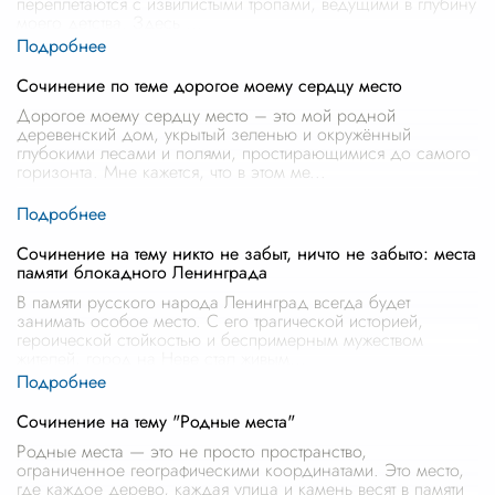
переплетаются с извилистыми тропами, ведущими в глубину
моего детства. Здесь
...
Сочинение по теме дорогое моему сердцу место
Дорогое моему сердцу место – это мой родной
деревенский дом, укрытый зеленью и окружённый
глубокими лесами и полями, простирающимися до самого
горизонта. Мне кажется, что в этом ме
...
Сочинение на тему никто не забыт, ничто не забыто: места
памяти блокадного Ленинграда
В памяти русского народа Ленинград всегда будет
занимать особое место. С его трагической историей,
героической стойкостью и беспримерным мужеством
жителей, город на Неве стал живым
...
Сочинение на тему "Родные места"
Родные места — это не просто пространство,
ограниченное географическими координатами. Это место,
где каждое дерево, каждая улица и камень весят в памяти