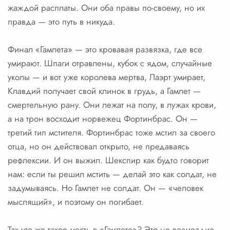
жаждой расплаты. Они оба правы по-своему, но их
правда — это путь в никуда.
Финал «Гамлета» — это кровавая развязка, где все
умирают. Шпаги отравлены, кубок с ядом, случайные
уколы — и вот уже королева мертва, Лаэрт умирает,
Клавдий получает свой клинок в грудь, а Гамлет —
смертельную рану. Они лежат на полу, в лужах крови,
а на трон восходит норвежец Фортинбрас. Он —
третий тип мстителя. Фортинбрас тоже мстил за своего
отца, но он действовал открыто, не предаваясь
рефлексии. И он выжил. Шекспир как будто говорит
нам: если ты решил мстить — делай это как солдат, не
задумываясь. Но Гамлет не солдат. Он — «человек
мыслящий», и поэтому он погибает.
Так что же такое месть в «Гамлете»? Это не возмездие,