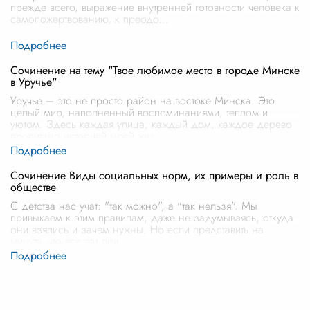
прежде всего, выражение внутренней готовности человека к
самопожертвованию, к преодо
...
Сочинение на тему "Твое любимое место в городе Минске
в Уручье"
Уручье – это не просто район на востоке Минска. Это
целый мир, наполненный воспоминаниями, теплом и
уютом. Здесь каждая улица, каждый дом, каждое дерево
пропитано историей моей жиз
...
Сочинение Виды социальных норм, их примеры и роль в
обществе
С детства нас учат: "так можно", а "так нельзя". Мы
привыкаем к этим правилам, даже не задумываясь, откуда
они взялись и зачем нужны. Но если представить на
минуту, что все эти при
...