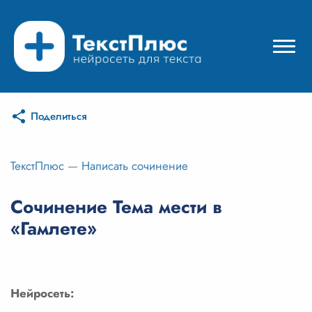
Поделиться
Режимы нейросети
Цены
ТекстПлюс
—
Написать сочинение
Вход
Сочинение Тема мести в
«Гамлете»
Вход с Telegram
Нейросеть: