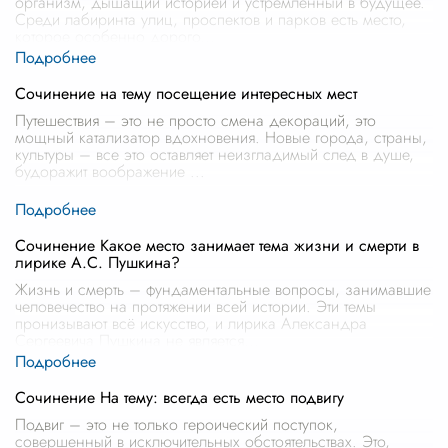
организм, дышащий историей и устремленный в будущее.
Среди лабиринта улиц, проспектов и парков есть место,
которое особенно дорого
...
Сочинение на тему посещение интересных мест
Путешествия – это не просто смена декораций, это
мощный катализатор вдохновения. Новые города, страны,
культуры – все это оставляет неизгладимый след в душе,
будоражит воображение
...
Сочинение Какое место занимает тема жизни и смерти в
лирике А.С. Пушкина?
Жизнь и смерть – фундаментальные вопросы, занимавшие
человечество на протяжении всей истории. Эти темы
пронизывают всё искусство, и лирика Александра
Сергеевича Пушкина не является
...
Сочинение На тему: всегда есть место подвигу
Подвиг – это не только героический поступок,
совершенный в исключительных обстоятельствах. Это,