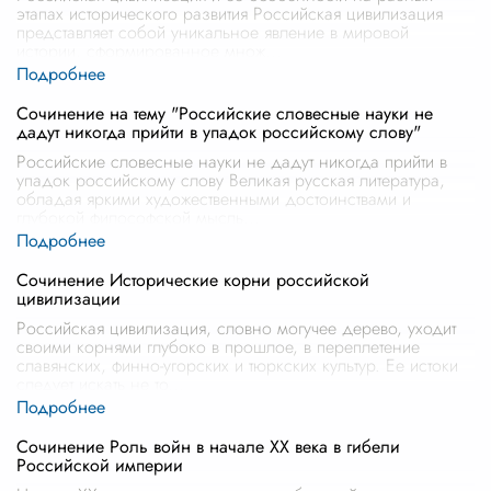
этапах исторического развития Российская цивилизация
представляет собой уникальное явление в мировой
истории, сформированное множ
...
Сочинение на тему "Российские словесные науки не
дадут никогда прийти в упадок российскому слову"
Российские словесные науки не дадут никогда прийти в
упадок российскому слову Великая русская литература,
обладая яркими художественными достоинствами и
глубокой философской мысль
...
Сочинение Исторические корни российской
цивилизации
Российская цивилизация, словно могучее дерево, уходит
своими корнями глубоко в прошлое, в переплетение
славянских, финно-угорских и тюркских культур. Ее истоки
следует искать не то
...
Сочинение Роль войн в начале XX века в гибели
Российской империи