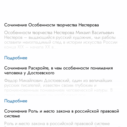
Сочинение Особенности творчества Нестерова
Особенности творчества Нестерова Михаил Васильевич
Нестеров – выдающийся русский художник, чьи работы
оставили неизгладимый след в истории искусства России
конца XIX – начала XX в
...
Сочинение Раскройте, в чем особенности понимания
человека у Достоевского
Федор Михайлович Достоевский, один из величайших
русских писателей, известен своим глубоким и
проникновенным пониманием человеческой натуры. В
своих произведениях он изображает пси
...
Сочинение Роль и место закона в российской правовой
системе
Роль и место закона в российской правовой системе