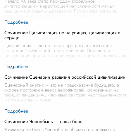
Начало XX века стало периодом глобальной
милитаризации и нарастающей напряженности между
ведущими мировыми державами. Российская империя,
несмотря на кажущуюся мощь и обширность те
...
Сочинение Цивилизация не на улицах, цивилизация в
сердце
Цивилизация – это не только прогресс технологий и
создание комфортной среды обитания. Подлинная
цивилизация произрастает изнутри, из сердца человека, из
его моральных устоев и духо
...
Сочинение Сценарии развития российской цивилизации
Сценарный анализ – это не предсказание будущего, а
скорее построение веера вероятностей, основанных на
текущих тенденциях, ключевых факторах неопределенности
и потенциальных точках
...
Сочинение Чернобыль — наша боль
Я никогда не был в Чернобыле. Я видел его только по