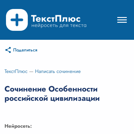
Поделиться
Режимы нейросети
Цены
ТекстПлюс
—
Написать сочинение
Вход
Сочинение Особенности
российской цивилизации
Вход с Telegram
Нейросеть: